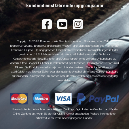
kundendienst@brenderupgroup.com
Copyright © 2025 Brenderup. Alle Rechte vorbehalten. Brenderup ist ein Teil der
Brenderup-Gruppe. Brenderup und andere Produkt- und Merkmalsmarken sind Marken der
Brenderup Gruppe. Die angegebenen Preise sind unverbindliche Preisempfehlungen incl. der
gesetzlichen 19% Mehrwertsteuer ab Werk. Wir behalten uns das Recht vor
Konstruktionsdetails, Spezifikationen und Ausstattungen ohne vorherige Ankündigung zu
ändern. Ohne Gewähr für Fehler in technischen Spezifikationen, Informationen, Preisen und
Bildern. Die Produktpalette kann je nach Händler variieren. Der Autor behält es sich
ausdrücklich vor, Teile der Seiten oder das gesamte Angebot ohne gesonderte Ankündigung
zu verändern, zu ergänzen, zu löschen oder die Veröffentlichung zeitweise oder endgültig
einzustellen.
Unsere Händler bieten Ihnen verschiedene Zahlungsmöglichkeiten im Geschäft und für die
Online-Zahlung an, wenn Sie sich für Click & Collect entscheiden. Weitere Informationen
erhalten Sie bei Ihrem nächstgelegenen Händler.