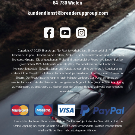
64-730 Wieleń
kundendienst@brenderupgroup.com
Copyright © 2025 Brenderup. Alle Rechte vorbehalten. Brenderup ist ein Teil der
Brenderup-Gruppe. Brenderup und andere Produkt- und Merkmalsmarken sind Marken der
Brenderup Gruppe. Die angegebenen Preise sind unverbindliche Preisempfehlungen incl. der
gesetzlichen 19% Mehrwertsteuer ab Werk. Wir behalten uns das Recht vor
Konstruktionsdetails, Spezifikationen und Ausstattungen ohne vorherige Ankündigung zu
ändern. Ohne Gewähr für Fehler in technischen Spezifikationen, Informationen, Preisen und
Bildern. Die Produktpalette kann je nach Händler variieren. Der Autor behält es sich
ausdrücklich vor, Teile der Seiten oder das gesamte Angebot ohne gesonderte Ankündigung
zu verändern, zu ergänzen, zu löschen oder die Veröffentlichung zeitweise oder endgültig
einzustellen.
Unsere Händler bieten Ihnen verschiedene Zahlungsmöglichkeiten im Geschäft und für die
Online-Zahlung an, wenn Sie sich für Click & Collect entscheiden. Weitere Informationen
erhalten Sie bei Ihrem nächstgelegenen Händler.