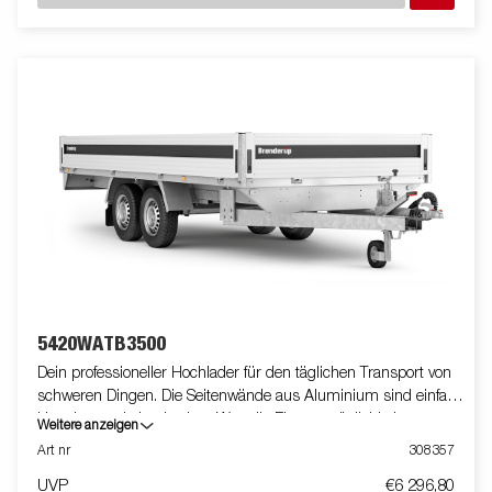
ähnlich.
5420WATB3500
Dein professioneller Hochlader für den täglichen Transport von
schweren Dingen. Die Seitenwände aus Aluminium sind einfach
klappbar und abnehmbar. Was die Einsatzmöglichkeiten
Weitere anzeigen
erhöht. Du kannst den Anhänger auch als Plattform verwenden.
Art nr
308357
Integrierte Verzurrösen (max. 400 kg / Öse) im Rahmen
UVP
€6 296,80
machen es Dir sehr einfach deine Ladung zu sichern. Schau