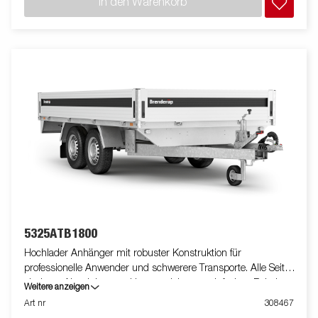
In den Warenkorb
lediglich der Veranschaulichung. Abbildung ähnlich
5325ATB1800
Hochlader Anhänger mit robuster Konstruktion für
professionelle Anwender und schwerere Transporte. Alle Seiten
sind aus Aluminium und lassen sich zum einfachen Beladen
Weitere anzeigen
zB. mit Gabelstapler abklappen. Die tiefer gelegten Zurrösen an
Art nr
308467
der Ladefläche machen die Ladungssicherung besonders