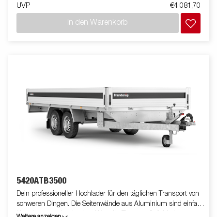
UVP
€4 081,70
einfach. Die V-förmige Deichsel sorgt für optimale
Fahreigenschaften und erhöhte Sicherheit. Der abgebildete
In den Warenkorb
Anhänger verfügt möglicherweise über optional erhältliche
Ausstattung.
5420ATB3500
Dein professioneller Hochlader für den täglichen Transport von
schweren Dingen. Die Seitenwände aus Aluminium sind einfach
klappbar und abnehmbar. Was die Einsatzmöglichkeiten
Weitere anzeigen