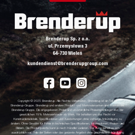
Brenderup Sp. z o.o.
ul. Przemysłowa 3
64-730 Wieleń
kundendienst@brenderupgroup.com
Copyright © 2025 Brenderup. Alle Rechte vorbehalten. Brenderup ist ein Teil der
Brenderup-Gruppe. Brenderup und andere Produkt- und Merkmalsmarken sind Marken der
Brenderup Gruppe. Die angegebenen Preise sind unverbindliche Preisempfehlungen incl. der
gesetzlichen 19% Mehrwertsteuer ab Werk. Wir behalten uns das Recht vor
Konstruktionsdetails, Spezifikationen und Ausstattungen ohne vorherige Ankündigung zu
ändern. Ohne Gewähr für Fehler in technischen Spezifikationen, Informationen, Preisen und
Bildern. Die Produktpalette kann je nach Händler variieren. Der Autor behält es sich
ausdrücklich vor, Teile der Seiten oder das gesamte Angebot ohne gesonderte Ankündigung