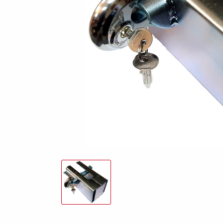
freund
Elektrik &
Kasten &
St
Beleuchtung
Laubgitteraufsatz
Boden
Zubehör-Kit
Kipp