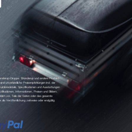
 Brenderup-Gruppe. Brenderup und andere Produkt-
d unverbindliche Preisempfehlungen incl. der
tionsdetails, Spezifikationen und Ausstattungen
fikationen, Informationen, Preisen und Bildern.
klich vor, Teile der Seiten oder das gesamte
ie Veröffentlichung zeitweise oder endgültig