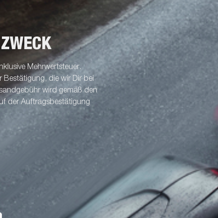
 ZWECK
nklusive Mehrwertsteuer.
Bestätigung, die wir Dir bei
ersandgebühr wird gemäß den
uf der Auftragsbestätigung