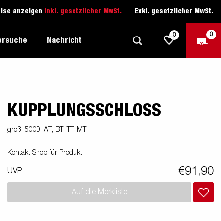
eise anzeigen
Inkl. gesetzlicher MwSt.
Exkl. gesetzlicher MwSt.
0
0
ersuche
Nachricht
KUPPLUNGSSCHLOSS
Freizeit-Anhänger
Fahrschule
sich
1205 Limited Edition
Boots-Anhänger
Ersatzteile
groß. 5000, AT, BT, TT, MT
Anhänger für Autotransporte
Kontakt Shop für Produkt
nsporter
ckel
Schwerlast-Anhänger
€91,90
UVP
Wassersport-Anhänger
Auf die Merkliste
Anhänger für Unternehmer