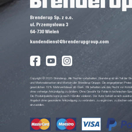
Brenderup Sp. z o.o.
ul. Przemysłowa 3
64-730 Wieleń
kundendienst@brenderupgroup.com
Copyright © 2025 Brenderup. Alle Rechte vorbehalten. Brenderup ist ein Teil der
und Merkmalsmarken sind Marken der Brenderup Gruppe. Die angegebenen Preise sin
gesetzlichen 19% Mehrwertsteuer ab Werk. Wir behalten uns das Recht vor Konstruk
ohne vorherige Ankündigung zu ändern. Ohne Gewähr für Fehler in technischen Spezi
Die Produktpalette kann je nach Händler variieren. Der Autor behält es sich ausdrüc
Angebot ohne gesonderte Ankündigung zu verändern, zu ergänzen, zu löschen oder d
einzustellen.