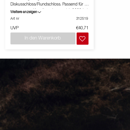
Diskusschloss/Rundschloss. Passend für alle
gegossenen Kugelkupplungen (ab 2000 kg).
Weitere anzeigen
Für die Kugelkupplung in Blech 313945
Art nr
312519
verwenden.
UVP
€40,71
In den Warenkorb