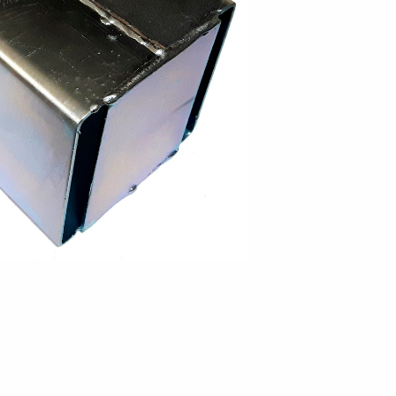
en
Wenden mit einem Anhänger
ützrad
Ladezubehör
Laderampe
Stützbei
Der richtige Reifendruck
Deine Checkliste vor Fahrantritt
Anschlussplan Anhängersteckd
Auf- und Abslippen
Werkzeug- &
Reifen / Alu
funktion
Anhänger richtig beladen
Winde
batteriekasten
/ Kotflüg
Richtige Stützlast
Sicherung von Booten
Parken mit Anhänger – Was gilt