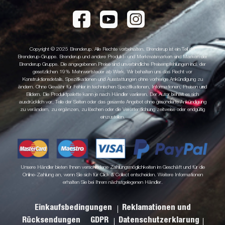
Copyright © 2025 Brenderup. Alle Rechte vorbehalten. Brenderup ist ein Teil der
Brenderup-Gruppe. Brenderup und andere Produkt- und Merkmalsmarken sind Marken der
Brenderup Gruppe. Die angegebenen Preise sind unverbindliche Preisempfehlungen incl. der
gesetzlichen 19% Mehrwertsteuer ab Werk. Wir behalten uns das Recht vor
Konstruktionsdetails, Spezifikationen und Ausstattungen ohne vorherige Ankündigung zu
ändern. Ohne Gewähr für Fehler in technischen Spezifikationen, Informationen, Preisen und
Bildern. Die Produktpalette kann je nach Händler variieren. Der Autor behält es sich
ausdrücklich vor, Teile der Seiten oder das gesamte Angebot ohne gesonderte Ankündigung
zu verändern, zu ergänzen, zu löschen oder die Veröffentlichung zeitweise oder endgültig
einzustellen.
Unsere Händler bieten Ihnen verschiedene Zahlungsmöglichkeiten im Geschäft und für die
Online-Zahlung an, wenn Sie sich für Click & Collect entscheiden. Weitere Informationen
erhalten Sie bei Ihrem nächstgelegenen Händler.
Einkaufsbedingungen
Reklamationen und
Rücksendungen
GDPR
Datenschutzerklarung