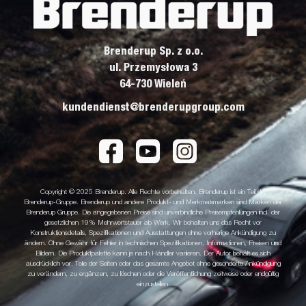
Brenderup Sp. z o.o.
ul. Przemysłowa 3
64-730 Wieleń
kundendienst@brenderupgroup.com
Copyright © 2025 Brenderup. Alle Rechte vorbehalten. Brenderup ist ein Teil der
Brenderup-Gruppe. Brenderup und andere Produkt- und Merkmalsmarken sind Marken der
Brenderup Gruppe. Die angegebenen Preise sind unverbindliche Preisempfehlungen incl. der
gesetzlichen 19% Mehrwertsteuer ab Werk. Wir behalten uns das Recht vor
Konstruktionsdetails, Spezifikationen und Ausstattungen ohne vorherige Ankündigung zu
ändern. Ohne Gewähr für Fehler in technischen Spezifikationen, Informationen, Preisen und
Bildern. Die Produktpalette kann je nach Händler variieren. Der Autor behält es sich
ausdrücklich vor, Teile der Seiten oder das gesamte Angebot ohne gesonderte Ankündigung
zu verändern, zu ergänzen, zu löschen oder die Veröffentlichung zeitweise oder endgültig
einzustellen.