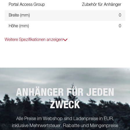
Portal Access Group
Zubehör für Anhänger
Breite (mm)
0
Höhe (mm)
0
Weitere Spezifikationen anzeigen
ANHÄNGER FÜR JEDEN
ZWECK
Alle Preise im Webshop sind Ladenpreise in EUR,
inklusive Mehrwertsteuer. Rabatte und Mengenpreise