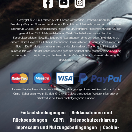
Copyright © 2025 Brenderup. Alle Rechte vorbehalten. Brenderup ist ein Teil der
Brenderup-Gruppe. Brenderup und andere Produkt- und Merkmalsmarken sind Marken der
Brenderup Gruppe. Die angegebenen Preise sind unverbindliche Preisempfehlungen incl. der
gesetzlichen 19% Mehrwertsteuer ab Werk. Wir behalten uns das Recht vor
Konstruktionsdetails, Spezifikationen und Ausstattungen ohne vorherige Ankündigung zu
ändern. Ohne Gewähr für Fehler in technischen Spezifikationen, Informationen, Preisen und
Bildern. Die Produktpalette kann je nach Händler variieren. Der Autor behält es sich
ausdrücklich vor, Teile der Seiten oder das gesamte Angebot ohne gesonderte Ankündigung
zu verändern, zu ergänzen, zu löschen oder die Veröffentlichung zeitweise oder endgültig
einzustellen.
Unsere Händler bieten Ihnen verschiedene Zahlungsmöglichkeiten im Geschäft und für die
Online-Zahlung an, wenn Sie sich für Click & Collect entscheiden. Weitere Informationen
erhalten Sie bei Ihrem nächstgelegenen Händler.
Einkaufsbedingungen
Reklamationen und
Rücksendungen
GDPR
Datenschutzerklarung
Impressum und Nutzungsbedingungen
Cookie-