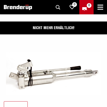
0
0
NICHT MEHR ERHÄLTLICH!