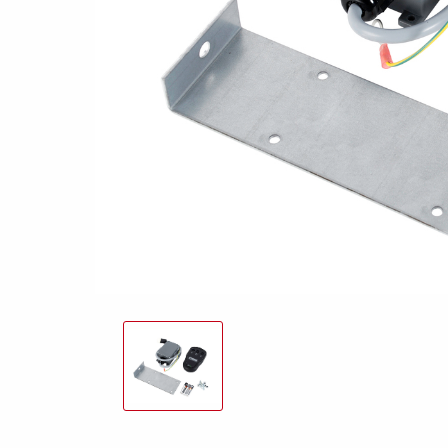
freund
Elektrik &
Kasten &
St
Beleuchtung
Laubgitteraufsatz
Boden
Zubehör-Kit
Kipp