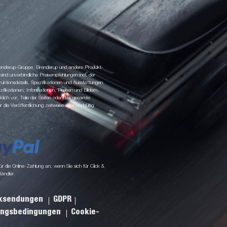
 Brenderup-Gruppe. Brenderup und andere Produkt-
d unverbindliche Preisempfehlungen incl. der
tionsdetails, Spezifikationen und Ausstattungen
fikationen, Informationen, Preisen und Bildern.
klich vor, Teile der Seiten oder das gesamte
ie Veröffentlichung zeitweise oder endgültig
 die Online-Zahlung an, wenn Sie sich für Click &
Händler.
cksendungen
GDPR
ungsbedingungen
Cookie-