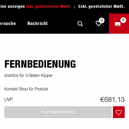
eise anzeigen
Inkl. gesetzlicher MwSt.
Exkl. gesetzlicher MwSt.
0
0
ersuche
Nachricht
FERNBEDIENUNG
Freizeit-Anhänger
Fahrschule
sich
1205 Limited Edition
Boots-Anhänger
Ersatzteile
drahtlos für 3-Seiten-Kipper
Anhänger für Autotransporte
Kontakt Shop für Produkt
nsporter
ckel
Schwerlast-Anhänger
€681,13
UVP
Wassersport-Anhänger
Auf die Merkliste
Anhänger für Unternehmer