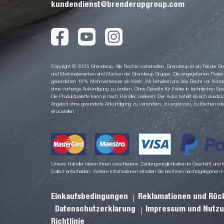
kundendienst@brenderupgroup.com
Copyright © 2025 Brenderup. Alle Rechte vorbehalten. Brenderup ist ein Teil der
und Merkmalsmarken sind Marken der Brenderup Gruppe. Die angegebenen Preise sin
gesetzlichen 19% Mehrwertsteuer ab Werk. Wir behalten uns das Recht vor Konstruk
ohne vorherige Ankündigung zu ändern. Ohne Gewähr für Fehler in technischen Spezi
Die Produktpalette kann je nach Händler variieren. Der Autor behält es sich ausdrüc
Angebot ohne gesonderte Ankündigung zu verändern, zu ergänzen, zu löschen oder d
einzustellen.
Unsere Händler bieten Ihnen verschiedene Zahlungsmöglichkeiten im Geschäft und für
Collect entscheiden. Weitere Informationen erhalten Sie bei Ihrem nächstgelegenen 
Einkaufsbedingungen
Reklamationen und Rü
Datenschutzerklarung
Impressum und Nutz
Richtlinie