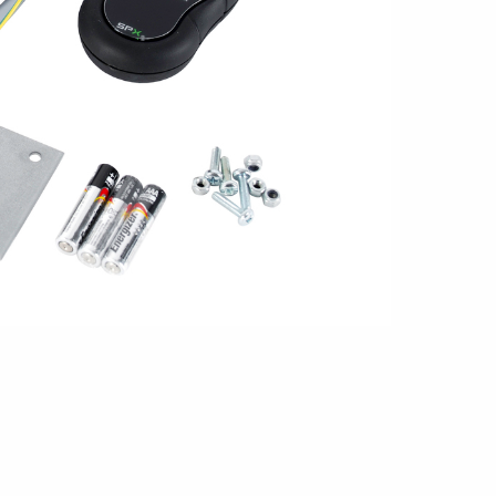
en
Wenden mit einem Anhänger
ützrad
Ladezubehör
Laderampe
Stützbei
Der richtige Reifendruck
Deine Checkliste vor Fahrantritt
Anschlussplan Anhängersteckd
Auf- und Abslippen
Werkzeug- &
Reifen / Alu
funktion
Anhänger richtig beladen
Winde
batteriekasten
/ Kotflüg
Richtige Stützlast
Sicherung von Booten
Parken mit Anhänger – Was gilt