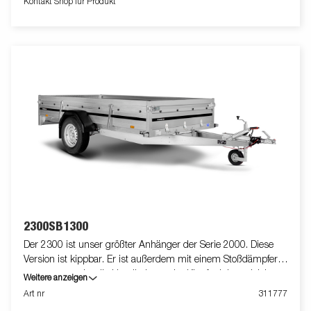
Kontakt Shop für Produkt
können optionale Ausstattungen enthalten
2300SB1300
Der 2300 ist unser größter Anhänger der Serie 2000. Diese
Version ist kippbar. Er ist außerdem mit einem Stoßdämpfer
ausgestattet, der die Handhabung der Kippfunktion erleichtert.
Weitere anzeigen
Die verstärkte Rückwand erleichtert das Beladen von
Art nr
311777
Motorrädern, Rasenmähern oder Gartenabfällen. Der Anhänger