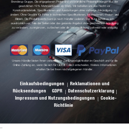
Brenderup Gruppe. Die angegebenen Preise sind unverbindliche Preisempfehlungen incl. der
gesetzlichen 19% Mehrwertsteuer ab Werk. Wir behalten uns das Recht vor
Konstruktionsdetails, Spezifikationen und Ausstattungen ohne vorherige Ankündigung zu
ändern. Ohne Gewähr für Fehler in technischen Spezifikationen, Informationen, Preisen und
Bildern. Die Produktpalette kann je nach Händler variieren. Der Autor behält es sich
ausdrücklich vor, Teile der Seiten oder das gesamte Angebot ohne gesonderte Ankündigung
zu verändern, zu ergänzen, zu löschen oder die Veröffentlichung zeitweise oder endgültig
einzustellen.
Unsere Händler bieten Ihnen verschiedene Zahlungsmöglichkeiten im Geschäft und für die
Online-Zahlung an, wenn Sie sich für Click & Collect entscheiden. Weitere Informationen
erhalten Sie bei Ihrem nächstgelegenen Händler.
Einkaufsbedingungen
Reklamationen und
Rücksendungen
GDPR
Datenschutzerklarung
Impressum und Nutzungsbedingungen
Cookie-
Richtlinie
.
.