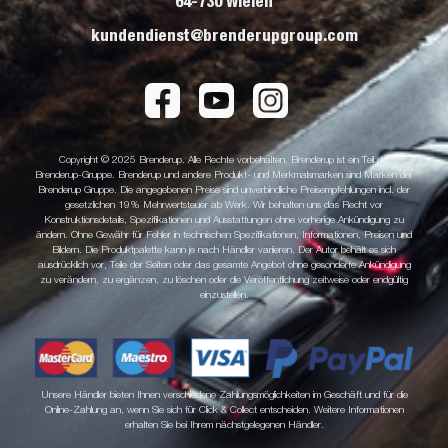
64-730 Wieleń
kundendienst@brenderupgroup.com
Copyright © 2025 Brenderup. Alle Rechte vorbehalten. Brenderup ist ein Teil der
Brenderup-Gruppe. Brenderup und andere Produkt- und Merkmalsmarken sind Marken der
Brenderup Gruppe. Die angegebenen Preise sind unverbindliche Preisempfehlungen incl. der
gesetzlichen 19% Mehrwertsteuer ab Werk. Wir behalten uns das Recht vor
Konstruktionsdetails, Spezifikationen und Ausstattungen ohne vorherige Ankündigung zu
ändern. Ohne Gewähr für Fehler in technischen Spezifikationen, Informationen, Preisen und
Bildern. Die Produktpalette kann je nach Händler variieren. Der Autor behält es sich
ausdrücklich vor, Teile der Seiten oder das gesamte Angebot ohne gesonderte Ankündigung
zu verändern, zu ergänzen, zu löschen oder die Veröffentlichung zeitweise oder endgültig
einzustellen.
Unsere Händler bieten Ihnen verschiedene Zahlungsmöglichkeiten im Geschäft und für die
Online-Zahlung an, wenn Sie sich für Click & Collect entscheiden. Weitere Informationen
erhalten Sie bei Ihrem nächstgelegenen Händler.