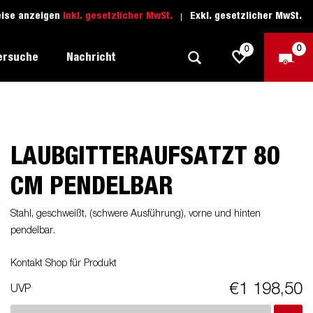
eise anzeigen
Inkl. gesetzlicher MwSt.
Exkl. gesetzlicher MwSt.
0
0
ersuche
Nachricht
LAUBGITTERAUFSATZT 80
Freizeit-Anhänger
Fahrschule
sich
1205 Limited Edition
Boots-Anhänger
Ersatzteile
CM PENDELBAR
Anhänger für Autotransporte
Stahl, geschweißt, (schwere Ausführung), vorne und hinten
nsporter
ckel
pendelbar.
Schwerlast-Anhänger
Wassersport-Anhänger
Kontakt Shop für Produkt
€1 198,50
UVP
Anhänger für Unternehmer