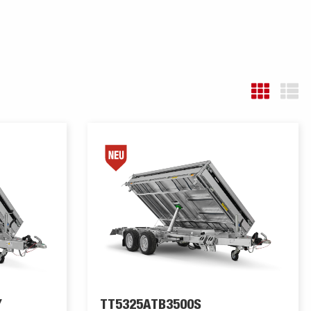
Y
TT5325ATB3500S