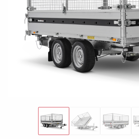
freund
Elektrik &
Kasten &
St
Beleuchtung
Laubgitteraufsatz
Boden
Zubehör-Kit
Kipp