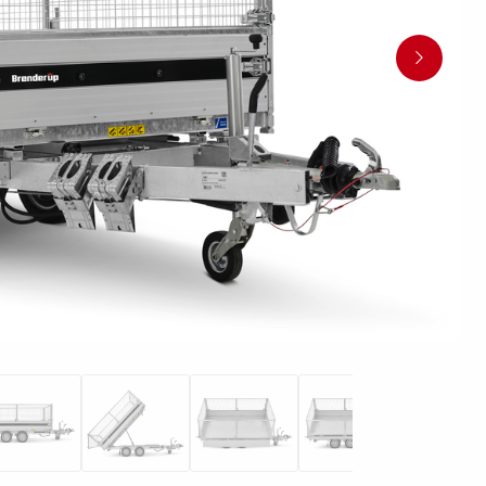
en
Wenden mit einem Anhänger
ützrad
Ladezubehör
Laderampe
Stützbei
Der richtige Reifendruck
Deine Checkliste vor Fahrantritt
Anschlussplan Anhängersteckd
Auf- und Abslippen
Werkzeug- &
Reifen / Alu
funktion
Anhänger richtig beladen
Winde
batteriekasten
/ Kotflüg
Richtige Stützlast
Sicherung von Booten
Parken mit Anhänger – Was gilt