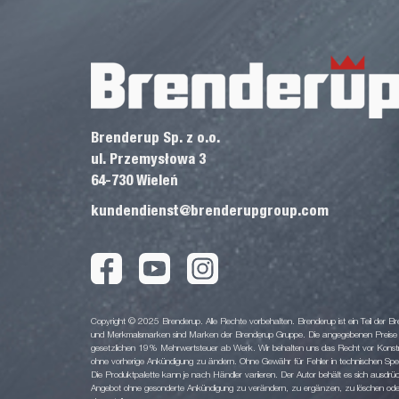
Brenderup Sp. z o.o.
ul. Przemysłowa 3
64-730 Wieleń
kundendienst@brenderupgroup.com
Copyright © 2025 Brenderup. Alle Rechte vorbehalten. Brenderup ist ein Teil der
und Merkmalsmarken sind Marken der Brenderup Gruppe. Die angegebenen Preise sin
gesetzlichen 19% Mehrwertsteuer ab Werk. Wir behalten uns das Recht vor Konstruk
ohne vorherige Ankündigung zu ändern. Ohne Gewähr für Fehler in technischen Spezi
Die Produktpalette kann je nach Händler variieren. Der Autor behält es sich ausdrüc
Angebot ohne gesonderte Ankündigung zu verändern, zu ergänzen, zu löschen oder d