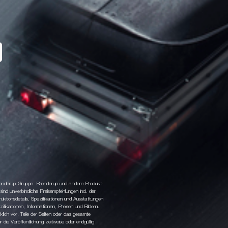
 Brenderup-Gruppe. Brenderup und andere Produkt-
d unverbindliche Preisempfehlungen incl. der
tionsdetails, Spezifikationen und Ausstattungen
fikationen, Informationen, Preisen und Bildern.
klich vor, Teile der Seiten oder das gesamte
ie Veröffentlichung zeitweise oder endgültig