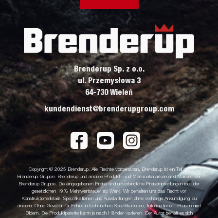
Brenderup Sp. z o.o.
ul. Przemysłowa 3
64-730 Wieleń
kundendienst@brenderupgroup.com
Copyright © 2025 Brenderup. Alle Rechte vorbehalten. Brenderup ist ein Teil der
Brenderup-Gruppe. Brenderup und andere Produkt- und Merkmalsmarken sind Marken der
Brenderup Gruppe. Die angegebenen Preise sind unverbindliche Preisempfehlungen incl. der
gesetzlichen 19% Mehrwertsteuer ab Werk. Wir behalten uns das Recht vor
Konstruktionsdetails, Spezifikationen und Ausstattungen ohne vorherige Ankündigung zu
ändern. Ohne Gewähr für Fehler in technischen Spezifikationen, Informationen, Preisen und
Bildern. Die Produktpalette kann je nach Händler variieren. Der Autor behält es sich