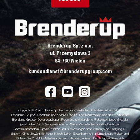
Brenderup Sp. z o.o.
ul. Przemysłowa 3
64-730 Wieleń
kundendienst@brenderupgroup.com
Copyright © 2025 Brenderup. Alle Rechte vorbehalten. Brenderup ist ein Teil der
Brenderup-Gruppe. Brenderup und andere Produkt- und Merkmalsmarken sind Marken der
Brenderup Gruppe. Die angegebenen Preise sind unverbindliche Preisempfehlungen incl. der
gesetzlichen 19% Mehrwertsteuer ab Werk. Wir behalten uns das Recht vor
Konstruktionsdetails, Spezifikationen und Ausstattungen ohne vorherige Ankündigung zu
ändern. Ohne Gewähr für Fehler in technischen Spezifikationen, Informationen, Preisen und
Bildern. Die Produktpalette kann je nach Händler variieren. Der Autor behält es sich