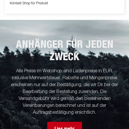
innenliegenden Zurrösen und außenliegenden Zurrhaken für
Kontakt Shop für Produkt
eine sichere Verladung der Ware ausgestattet. Wie immer
bietet Brenderup ein umfangreiches Zubehörprogramm für
unsere Anhänger an. Die Bilder dienen der Illustration und
können optionale Ausstattungen enthalten.
ANHÄNGER FÜR JEDEN
ZWECK
Alle Preise im Webshop sind Ladenpreise in EUR,
inklusive Mehrwertsteuer. Rabatte und Mengenpreise
erscheinen nur auf der Bestätigung, die wir Dir bei der
Bearbeitung der Bestellung zusenden. Die
Versandgebühr wird gemäß den bestehenden
Vereinbarungen berechnet und ist auf der
Auftragsbestätigung ersichtlich.
Lies mehr