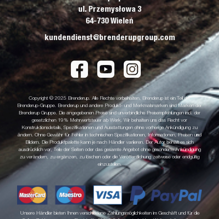
ul. Przemysłowa 3
64-730 Wieleń
kundendienst@brenderupgroup.com
Copyright © 2025 Brenderup. Alle Rechte vorbehalten. Brenderup ist ein Teil der
Brenderup-Gruppe. Brenderup und andere Produkt- und Merkmalsmarken sind Marken der
Brenderup Gruppe. Die angegebenen Preise sind unverbindliche Preisempfehlungen incl. der
gesetzlichen 19% Mehrwertsteuer ab Werk. Wir behalten uns das Recht vor
Konstruktionsdetails, Spezifikationen und Ausstattungen ohne vorherige Ankündigung zu
ändern. Ohne Gewähr für Fehler in technischen Spezifikationen, Informationen, Preisen und
Bildern. Die Produktpalette kann je nach Händler variieren. Der Autor behält es sich
ausdrücklich vor, Teile der Seiten oder das gesamte Angebot ohne gesonderte Ankündigung
zu verändern, zu ergänzen, zu löschen oder die Veröffentlichung zeitweise oder endgültig
einzustellen.
Unsere Händler bieten Ihnen verschiedene Zahlungsmöglichkeiten im Geschäft und für die