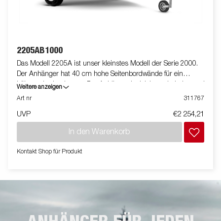
2205AB1000
Das Modell 2205A ist unser kleinstes Modell der Serie 2000.
Der Anhänger hat 40 cm hohe Seitenbordwände für ein
höheres Ladevolumen. Der Anhänger ist leicht zu beladen und
Weitere anzeigen
hat eine klappbare Vorder- und Rückwand für die Beladung
Art nr
311767
längerer Güter. Alle Ausführungen sind mit innenliegenden
UVP
€2 254,21
Zurrösen für eine sichere Verladung der Ware ausgestattet. Wie
immer bietet Brenderup ein umfangreiches Zubehörprogramm
In den Warenkorb
für unsere Anhänger an. Die Bilder dienen der Illustration und
können optionale Ausstattungen enthalten.
Kontakt Shop für Produkt