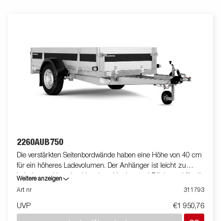
2260AUB750
Die verstärkten Seitenbordwände haben eine Höhe von 40 cm
für ein höheres Ladevolumen. Der Anhänger ist leicht zu
beladen und hat eine klappbare Vorder- und Rückwand für die
Weitere anzeigen
Beladung längerer Güter. Alle Ausführungen sind mit
Art nr
311793
innenliegenden Zurrösen und außenliegenden Zurrhaken für
UVP
€1 950,76
eine sichere Verladung der Ware ausgestattet. Wie immer
bietet Brenderup ein umfangreiches Zubehörprogramm für