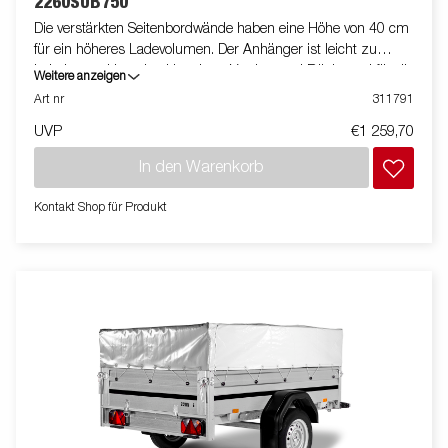
2260SUB750
Die verstärkten Seitenbordwände haben eine Höhe von 40 cm
für ein höheres Ladevolumen. Der Anhänger ist leicht zu
beladen und hat eine klappbare Vorder- und Rückwand für die
Weitere anzeigen
Beladung längerer Güter. Alle Ausführungen sind mit
Art nr
311791
innenliegenden Zurrösen und außenliegenden Zurrhaken für
UVP
€1 259,70
eine sichere Verladung der Ware ausgestattet.
In den Warenkorb
Kontakt Shop für Produkt