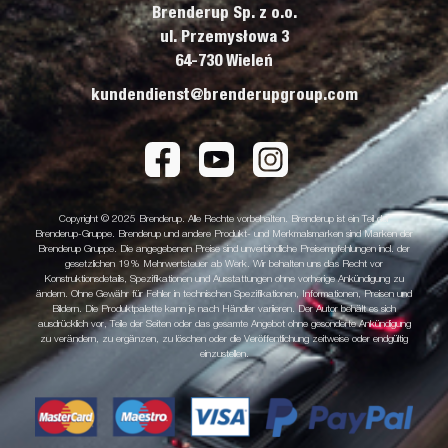
Brenderup Sp. z o.o.
ul. Przemysłowa 3
64-730 Wieleń
kundendienst@brenderupgroup.com
Copyright © 2025 Brenderup. Alle Rechte vorbehalten. Brenderup ist ein Teil der
Brenderup-Gruppe. Brenderup und andere Produkt- und Merkmalsmarken sind Marken der
Brenderup Gruppe. Die angegebenen Preise sind unverbindliche Preisempfehlungen incl. der
gesetzlichen 19% Mehrwertsteuer ab Werk. Wir behalten uns das Recht vor
Konstruktionsdetails, Spezifikationen und Ausstattungen ohne vorherige Ankündigung zu
ändern. Ohne Gewähr für Fehler in technischen Spezifikationen, Informationen, Preisen und
Bildern. Die Produktpalette kann je nach Händler variieren. Der Autor behält es sich
ausdrücklich vor, Teile der Seiten oder das gesamte Angebot ohne gesonderte Ankündigung
zu verändern, zu ergänzen, zu löschen oder die Veröffentlichung zeitweise oder endgültig
einzustellen.