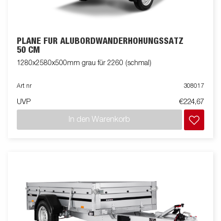
PLANE FÜR ALUBORDWANDERHÖHUNGSSATZ
50 CM
1280x2580x500mm grau für 2260 (schmal)
Art nr
308017
UVP
€224,67
In den Warenkorb