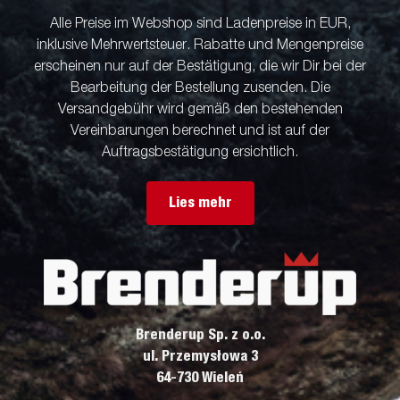
verbessertes Design, das die Beleuchtung schützt, während ihr
Alle Preise im Webshop sind Ladenpreise in EUR,
schräger Winkel die Schmutzablagerung minimiert. Zur
inklusive Mehrwertsteuer. Rabatte und Mengenpreise
Standardausstattung gehören auch klappbare und
erscheinen nur auf der Bestätigung, die wir Dir bei der
abnehmbare Bordwände und abnehmbare Eckpfosten, die
maximale Flexibilität beim Beladen bieten. Passen Sie den
Bearbeitung der Bestellung zusenden. Die
Anhänger Ihren Bedürfnissen mit einem Gitteraufsatz,
Versandgebühr wird gemäß den bestehenden
Kastenaufsatz, einer Flachplane oder anderem Zubehör aus
Vereinbarungen berechnet und ist auf der
unserem breiten Sortiment an – ​​kompatibel mit der Serie 4000.
Auftragsbestätigung ersichtlich.
Der Anhänger auf dem Bild kann über zusätzliche Ausstattung
verfügen.
Lies mehr
Brenderup Sp. z o.o.
ul. Przemysłowa 3
64-730 Wieleń