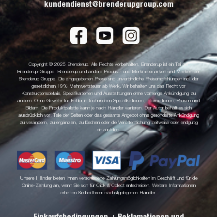
kundendienst@brenderupgroup.com
Copyright © 2025 Brenderup. Alle Rechte vorbehalten. Brenderup ist ein Teil der
Brenderup-Gruppe. Brenderup und andere Produkt- und Merkmalsmarken sind Marken der
Brenderup Gruppe. Die angegebenen Preise sind unverbindliche Preisempfehlungen incl. der
gesetzlichen 19% Mehrwertsteuer ab Werk. Wir behalten uns das Recht vor
Konstruktionsdetails, Spezifikationen und Ausstattungen ohne vorherige Ankündigung zu
ändern. Ohne Gewähr für Fehler in technischen Spezifikationen, Informationen, Preisen und
Bildern. Die Produktpalette kann je nach Händler variieren. Der Autor behält es sich
ausdrücklich vor, Teile der Seiten oder das gesamte Angebot ohne gesonderte Ankündigung
zu verändern, zu ergänzen, zu löschen oder die Veröffentlichung zeitweise oder endgültig
einzustellen.
Unsere Händler bieten Ihnen verschiedene Zahlungsmöglichkeiten im Geschäft und für die
Online-Zahlung an, wenn Sie sich für Click & Collect entscheiden. Weitere Informationen
erhalten Sie bei Ihrem nächstgelegenen Händler.
Einkaufsbedingungen
Reklamationen und