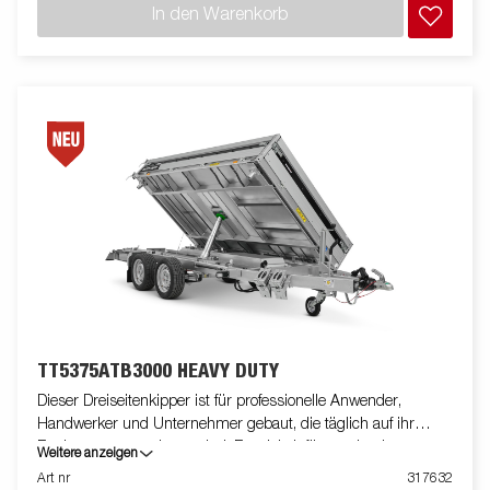
kg zuladen. Dieser Anhänger bietet unübertroffene Robustheit.
In den Warenkorb
Seine Ladehöhe von nur 660 mm vereinfacht das Beladen,
während der 50-Grad-Kippwinkel und die E-Pumpe für
effizientes Entladen sorgen. Die Anhänger sind serienmäßig mit
einem integrierten Rampenschacht, innenliegenden,
versenkten gusseisernen 800-kg-Zurrösen, externen
Zurrpunkten, einer Pendelbordwand und LED-Leuchten
ausgestattet. Der Stahlboden des Anhängers, der sich aus
seiner robusten Rahmenkonstruktion ergibt, sorgt für maximale
Tragfähigkeit und Langlebigkeit und ist damit die perfekte
Lösung für den Transport schwerer Lasten und die
Unterstützung Ihrer Projekte. Passen Sie den Anhänger mit
Laubgitteraufsatz, Kastenaufsatz, einer Plane oder weiterem
Zubehör aus unserem umfangreichen Sortiment an Ihre
Bedürfnisse an. Die Abbildungen dienen nur zur
Veranschaulichung und können optionale Ausstattung zeigen.
TT5375ATB3000 HEAVY DUTY
Dieser Dreiseitenkipper ist für professionelle Anwender,
Handwerker und Unternehmer gebaut, die täglich auf ihr
Equipment angewiesen sind. Entwickelt für maximale
Weitere anzeigen
Haltbarkeit und Zuverlässigkeit, verfügt der Anhänger über
Art nr
317632