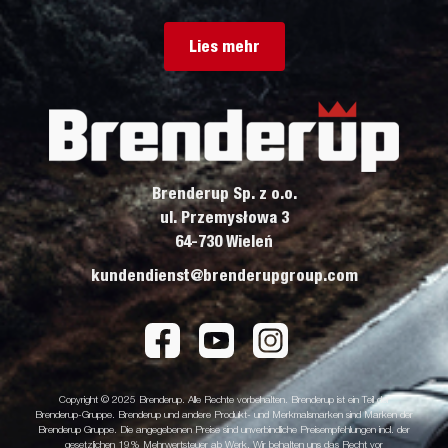
Lies mehr
Brenderup Sp. z o.o.
ul. Przemysłowa 3
64-730 Wieleń
kundendienst@brenderupgroup.com
Copyright © 2025 Brenderup. Alle Rechte vorbehalten. Brenderup ist ein Teil der
Brenderup-Gruppe. Brenderup und andere Produkt- und Merkmalsmarken sind Marken der
Brenderup Gruppe. Die angegebenen Preise sind unverbindliche Preisempfehlungen incl. der
gesetzlichen 19% Mehrwertsteuer ab Werk. Wir behalten uns das Recht vor