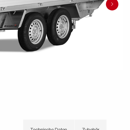
en
Wenden mit einem Anhänger
ützrad
Ladezubehör
Laderampe
Stützbei
Der richtige Reifendruck
Deine Checkliste vor Fahrantritt
Anschlussplan Anhängersteckd
Auf- und Abslippen
Werkzeug- &
Reifen / Alu
funktion
Anhänger richtig beladen
Winde
batteriekasten
/ Kotflüg
Richtige Stützlast
Sicherung von Booten
Parken mit Anhänger – Was gilt