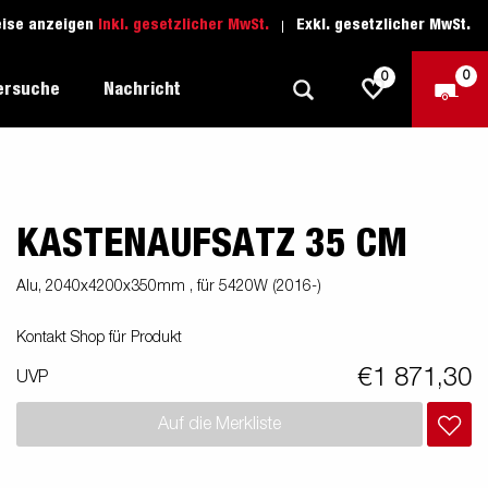
eise anzeigen
Inkl. gesetzlicher MwSt.
Exkl. gesetzlicher MwSt.
0
0
ersuche
Nachricht
KASTENAUFSATZ 35 CM
Freizeit-Anhänger
Fahrschule
sich
1205 Limited Edition
Boots-Anhänger
Ersatzteile
Alu, 2040x4200x350mm , für 5420W (2016-)
Anhänger für Autotransporte
Kontakt Shop für Produkt
nsporter
ckel
Schwerlast-Anhänger
€1 871,30
UVP
Wassersport-Anhänger
Auf die Merkliste
Anhänger für Unternehmer