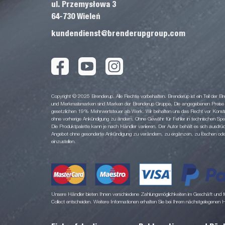
ul. Przemysłowa 3
64-730 Wieleń
kundendienst@brenderupgroup.com
Copyright © 2025 Brenderup. Alle Rechte vorbehalten. Brenderup ist ein Teil der
und Merkmalsmarken sind Marken der Brenderup Gruppe. Die angegebenen Preise sin
gesetzlichen 19% Mehrwertsteuer ab Werk. Wir behalten uns das Recht vor Konstruk
ohne vorherige Ankündigung zu ändern. Ohne Gewähr für Fehler in technischen Spezi
Die Produktpalette kann je nach Händler variieren. Der Autor behält es sich ausdrüc
Angebot ohne gesonderte Ankündigung zu verändern, zu ergänzen, zu löschen oder d
einzustellen.
Unsere Händler bieten Ihnen verschiedene Zahlungsmöglichkeiten im Geschäft und für
Collect entscheiden. Weitere Informationen erhalten Sie bei Ihrem nächstgelegenen 