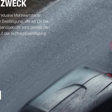
 ZWECK
nklusive Mehrwertsteuer.
Bestätigung, die wir Dir bei
ersandgebühr wird gemäß den
uf der Auftragsbestätigung