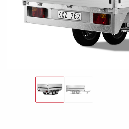
freund
Elektrik &
Kasten &
St
Beleuchtung
Laubgitteraufsatz
Boden
Zubehör-Kit
Kipp