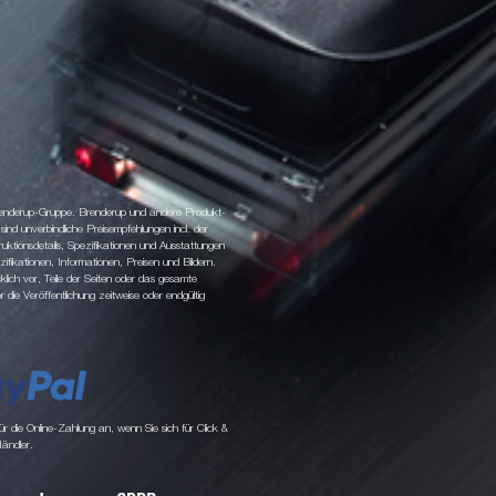
 Brenderup-Gruppe. Brenderup und andere Produkt-
d unverbindliche Preisempfehlungen incl. der
tionsdetails, Spezifikationen und Ausstattungen
fikationen, Informationen, Preisen und Bildern.
klich vor, Teile der Seiten oder das gesamte
ie Veröffentlichung zeitweise oder endgültig
 die Online-Zahlung an, wenn Sie sich für Click &
Händler.