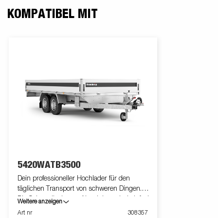
KOMPATIBEL MIT
5420WATB3500
Dein professioneller Hochlader für den
täglichen Transport von schweren Dingen.
Die Seitenwände aus Aluminium sind einfach
Weitere anzeigen
klappbar und abnehmbar. Was die
Art nr
308357