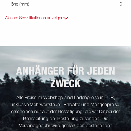
Höhe (mm)
0
Weitere Spezifikationen anzeigen
ANHÄNGER FÜR JEDEN
ZWECK
Alle Preise im Webshop sind Ladenpreise in EUR,
inklusive Mehrwertsteuer. Rabatte und Mengenpreise
erscheinen nur auf der Bestätigung, die wir Dir bei der
Bearbeitung der Bestellung zusenden. Die
Versandgebühr wird gemäß den bestehenden