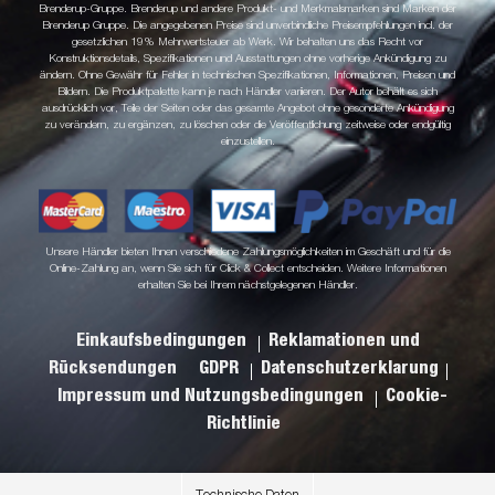
Brenderup-Gruppe. Brenderup und andere Produkt- und Merkmalsmarken sind Marken der
Brenderup Gruppe. Die angegebenen Preise sind unverbindliche Preisempfehlungen incl. der
gesetzlichen 19% Mehrwertsteuer ab Werk. Wir behalten uns das Recht vor
Konstruktionsdetails, Spezifikationen und Ausstattungen ohne vorherige Ankündigung zu
ändern. Ohne Gewähr für Fehler in technischen Spezifikationen, Informationen, Preisen und
Bildern. Die Produktpalette kann je nach Händler variieren. Der Autor behält es sich
ausdrücklich vor, Teile der Seiten oder das gesamte Angebot ohne gesonderte Ankündigung
zu verändern, zu ergänzen, zu löschen oder die Veröffentlichung zeitweise oder endgültig
einzustellen.
Unsere Händler bieten Ihnen verschiedene Zahlungsmöglichkeiten im Geschäft und für die
Online-Zahlung an, wenn Sie sich für Click & Collect entscheiden. Weitere Informationen
erhalten Sie bei Ihrem nächstgelegenen Händler.
Einkaufsbedingungen
Reklamationen und
Rücksendungen
GDPR
Datenschutzerklarung
Impressum und Nutzungsbedingungen
Cookie-
Richtlinie