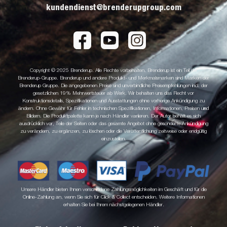
kundendienst@brenderupgroup.com
Copyright © 2025 Brenderup. Alle Rechte vorbehalten. Brenderup ist ein Teil der
Brenderup-Gruppe. Brenderup und andere Produkt- und Merkmalsmarken sind Marken der
Brenderup Gruppe. Die angegebenen Preise sind unverbindliche Preisempfehlungen incl. der
gesetzlichen 19% Mehrwertsteuer ab Werk. Wir behalten uns das Recht vor
Konstruktionsdetails, Spezifikationen und Ausstattungen ohne vorherige Ankündigung zu
ändern. Ohne Gewähr für Fehler in technischen Spezifikationen, Informationen, Preisen und
Bildern. Die Produktpalette kann je nach Händler variieren. Der Autor behält es sich
ausdrücklich vor, Teile der Seiten oder das gesamte Angebot ohne gesonderte Ankündigung
zu verändern, zu ergänzen, zu löschen oder die Veröffentlichung zeitweise oder endgültig
einzustellen.
Unsere Händler bieten Ihnen verschiedene Zahlungsmöglichkeiten im Geschäft und für die
Online-Zahlung an, wenn Sie sich für Click & Collect entscheiden. Weitere Informationen
erhalten Sie bei Ihrem nächstgelegenen Händler.