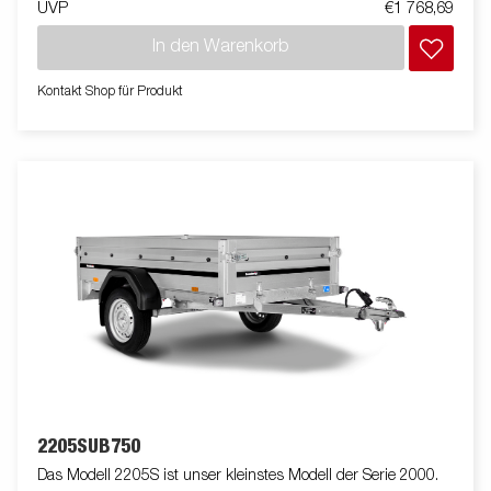
UVP
€1 768,69
Zurrösen für eine sichere Verladung der Ware ausgestattet. Wie
immer bietet Brenderup ein umfangreiches Zubehörprogramm
In den Warenkorb
für unsere Anhänger an. Die Bilder dienen der Illustration und
können optionale Ausstattungen enthalten.
Kontakt Shop für Produkt
2205SUB750
Das Modell 2205S ist unser kleinstes Modell der Serie 2000.