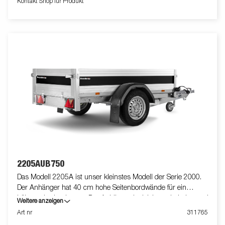
Kontakt Shop für Produkt
2205AUB750
Das Modell 2205A ist unser kleinstes Modell der Serie 2000.
Der Anhänger hat 40 cm hohe Seitenbordwände für ein
höheres Ladevolumen. Der Anhänger ist leicht zu beladen und
Weitere anzeigen
hat eine klappbare Vorder- und Rückwand für die Beladung
Art nr
311765
längerer Güter. Alle Ausführungen sind mit innenliegenden