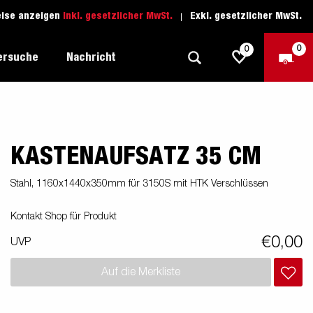
eise anzeigen
Inkl. gesetzlicher MwSt.
Exkl. gesetzlicher MwSt.
0
0
ersuche
Nachricht
KASTENAUFSATZ 35 CM
Freizeit-Anhänger
Fahrschule
sich
1205 Limited Edition
Boots-Anhänger
Ersatzteile
Stahl, 1160x1440x350mm für 3150S mit HTK Verschlüssen
Anhänger für Autotransporte
Kontakt Shop für Produkt
nsporter
ckel
Schwerlast-Anhänger
€0,00
UVP
Wassersport-Anhänger
Auf die Merkliste
Anhänger für Unternehmer