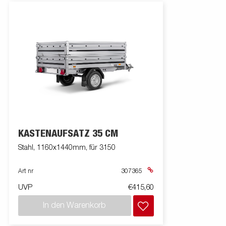
KASTENAUFSATZ 35 CM
Stahl, 1160x1440mm, für 3150
Art nr
307365
UVP
€415,60
In den Warenkorb