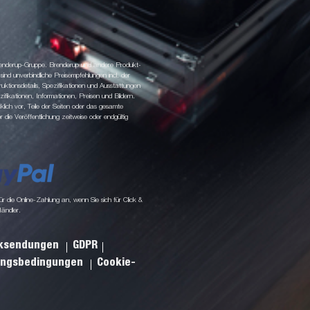
 Brenderup-Gruppe. Brenderup und andere Produkt-
d unverbindliche Preisempfehlungen incl. der
tionsdetails, Spezifikationen und Ausstattungen
fikationen, Informationen, Preisen und Bildern.
klich vor, Teile der Seiten oder das gesamte
ie Veröffentlichung zeitweise oder endgültig
 die Online-Zahlung an, wenn Sie sich für Click &
Händler.
cksendungen
GDPR
ungsbedingungen
Cookie-