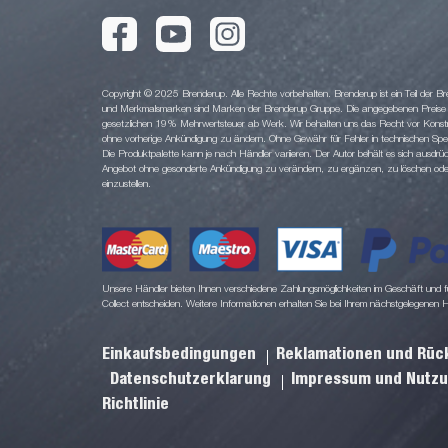
Copyright © 2025 Brenderup. Alle Rechte vorbehalten. Brenderup ist ein Teil der
und Merkmalsmarken sind Marken der Brenderup Gruppe. Die angegebenen Preise sin
gesetzlichen 19% Mehrwertsteuer ab Werk. Wir behalten uns das Recht vor Konstruk
ohne vorherige Ankündigung zu ändern. Ohne Gewähr für Fehler in technischen Spezi
Die Produktpalette kann je nach Händler variieren. Der Autor behält es sich ausdrüc
Angebot ohne gesonderte Ankündigung zu verändern, zu ergänzen, zu löschen oder d
einzustellen.
Unsere Händler bieten Ihnen verschiedene Zahlungsmöglichkeiten im Geschäft und für
Collect entscheiden. Weitere Informationen erhalten Sie bei Ihrem nächstgelegenen 
Einkaufsbedingungen
Reklamationen und Rü
Datenschutzerklarung
Impressum und Nutz
Richtlinie