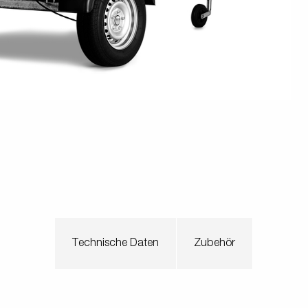
en
Wenden mit einem Anhänger
ützrad
Ladezubehör
Laderampe
Stützbei
Der richtige Reifendruck
Deine Checkliste vor Fahrantritt
Anschlussplan Anhängersteckd
Auf- und Abslippen
Werkzeug- &
Reifen / Alu
funktion
Anhänger richtig beladen
Winde
batteriekasten
/ Kotflüg
Richtige Stützlast
Sicherung von Booten
Parken mit Anhänger – Was gilt
Technische Daten
Zubehör