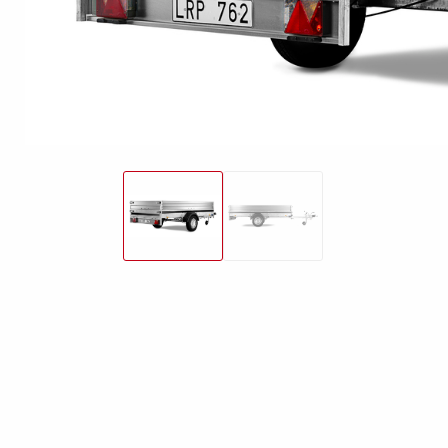
freund
Elektrik &
Kasten &
St
Beleuchtung
Laubgitteraufsatz
Boden
Zubehör-Kit
Kipp