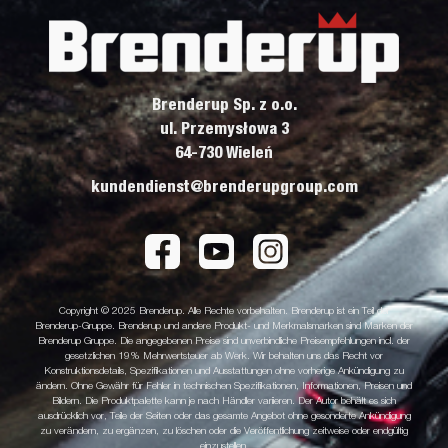
Brenderup Sp. z o.o.
ul. Przemysłowa 3
64-730 Wieleń
kundendienst@brenderupgroup.com
Copyright © 2025 Brenderup. Alle Rechte vorbehalten. Brenderup ist ein Teil der
Brenderup-Gruppe. Brenderup und andere Produkt- und Merkmalsmarken sind Marken der
Brenderup Gruppe. Die angegebenen Preise sind unverbindliche Preisempfehlungen incl. der
gesetzlichen 19% Mehrwertsteuer ab Werk. Wir behalten uns das Recht vor
Konstruktionsdetails, Spezifikationen und Ausstattungen ohne vorherige Ankündigung zu
ändern. Ohne Gewähr für Fehler in technischen Spezifikationen, Informationen, Preisen und
Bildern. Die Produktpalette kann je nach Händler variieren. Der Autor behält es sich
ausdrücklich vor, Teile der Seiten oder das gesamte Angebot ohne gesonderte Ankündigung
zu verändern, zu ergänzen, zu löschen oder die Veröffentlichung zeitweise oder endgültig
einzustellen.