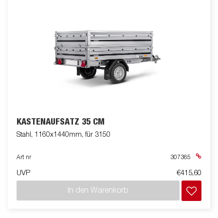
KASTENAUFSATZ 35 CM
Stahl, 1160x1440mm, für 3150
Art nr
307365
UVP
€415,60
In den Warenkorb