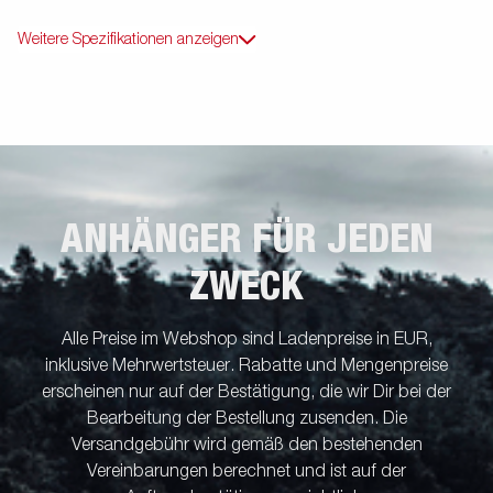
Weitere Spezifikationen anzeigen
ANHÄNGER FÜR JEDEN
ZWECK
Alle Preise im Webshop sind Ladenpreise in EUR,
inklusive Mehrwertsteuer. Rabatte und Mengenpreise
erscheinen nur auf der Bestätigung, die wir Dir bei der
Bearbeitung der Bestellung zusenden. Die
Versandgebühr wird gemäß den bestehenden
Vereinbarungen berechnet und ist auf der