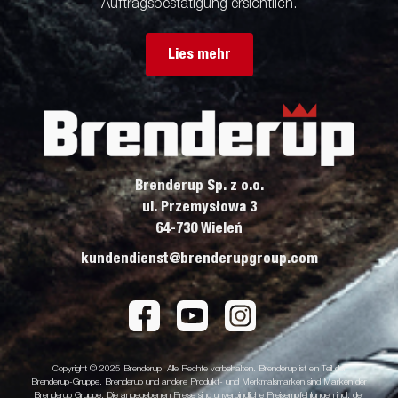
Auftragsbestätigung ersichtlich.
Lies mehr
Brenderup Sp. z o.o.
ul. Przemysłowa 3
64-730 Wieleń
kundendienst@brenderupgroup.com
Copyright © 2025 Brenderup. Alle Rechte vorbehalten. Brenderup ist ein Teil der
Brenderup-Gruppe. Brenderup und andere Produkt- und Merkmalsmarken sind Marken der
Brenderup Gruppe. Die angegebenen Preise sind unverbindliche Preisempfehlungen incl. der