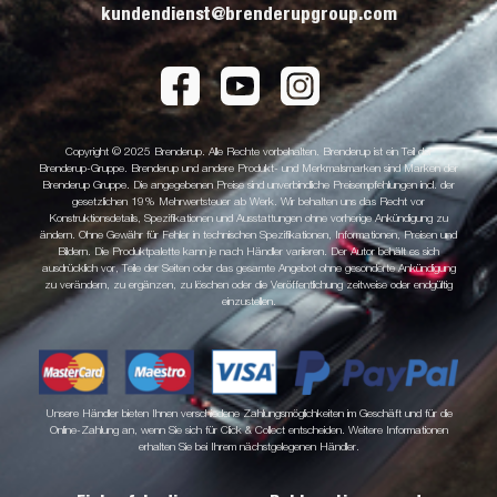
kundendienst@brenderupgroup.com
Copyright © 2025 Brenderup. Alle Rechte vorbehalten. Brenderup ist ein Teil der
Brenderup-Gruppe. Brenderup und andere Produkt- und Merkmalsmarken sind Marken der
Brenderup Gruppe. Die angegebenen Preise sind unverbindliche Preisempfehlungen incl. der
gesetzlichen 19% Mehrwertsteuer ab Werk. Wir behalten uns das Recht vor
Konstruktionsdetails, Spezifikationen und Ausstattungen ohne vorherige Ankündigung zu
ändern. Ohne Gewähr für Fehler in technischen Spezifikationen, Informationen, Preisen und
Bildern. Die Produktpalette kann je nach Händler variieren. Der Autor behält es sich
ausdrücklich vor, Teile der Seiten oder das gesamte Angebot ohne gesonderte Ankündigung
zu verändern, zu ergänzen, zu löschen oder die Veröffentlichung zeitweise oder endgültig
einzustellen.
Unsere Händler bieten Ihnen verschiedene Zahlungsmöglichkeiten im Geschäft und für die
Online-Zahlung an, wenn Sie sich für Click & Collect entscheiden. Weitere Informationen
erhalten Sie bei Ihrem nächstgelegenen Händler.