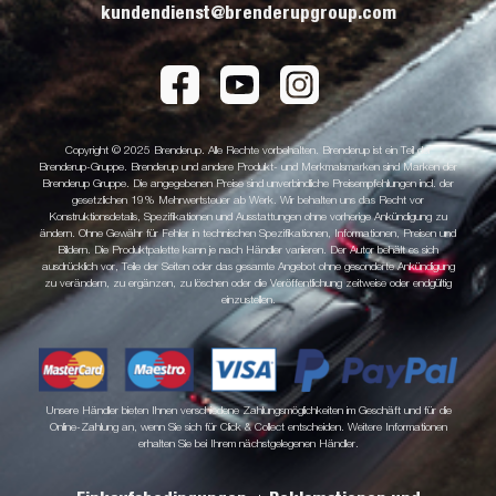
kundendienst@brenderupgroup.com
Copyright © 2025 Brenderup. Alle Rechte vorbehalten. Brenderup ist ein Teil der
Brenderup-Gruppe. Brenderup und andere Produkt- und Merkmalsmarken sind Marken der
Brenderup Gruppe. Die angegebenen Preise sind unverbindliche Preisempfehlungen incl. der
gesetzlichen 19% Mehrwertsteuer ab Werk. Wir behalten uns das Recht vor
Konstruktionsdetails, Spezifikationen und Ausstattungen ohne vorherige Ankündigung zu
ändern. Ohne Gewähr für Fehler in technischen Spezifikationen, Informationen, Preisen und
Bildern. Die Produktpalette kann je nach Händler variieren. Der Autor behält es sich
ausdrücklich vor, Teile der Seiten oder das gesamte Angebot ohne gesonderte Ankündigung
zu verändern, zu ergänzen, zu löschen oder die Veröffentlichung zeitweise oder endgültig
einzustellen.
Unsere Händler bieten Ihnen verschiedene Zahlungsmöglichkeiten im Geschäft und für die
Online-Zahlung an, wenn Sie sich für Click & Collect entscheiden. Weitere Informationen
erhalten Sie bei Ihrem nächstgelegenen Händler.