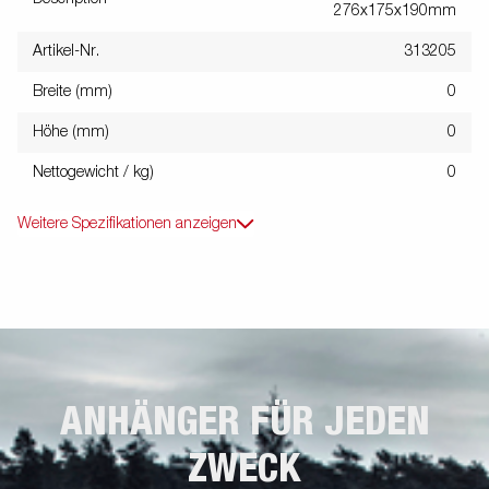
276x175x190mm
Artikel-Nr.
313205
Breite (mm)
0
Höhe (mm)
0
Nettogewicht / kg)
0
Weitere Spezifikationen anzeigen
ANHÄNGER FÜR JEDEN
ZWECK