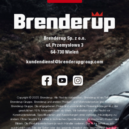
Brenderup Sp. z o.o.
ul. Przemysłowa 3
64-730 Wieleń
kundendienst@brenderupgroup.com
Copyright © 2025 Brenderup. Alle Rechte vorbehalten. Brenderup ist ein Teil der
Brenderup-Gruppe. Brenderup und andere Produkt- und Merkmalsmarken sind Marken der
Brenderup Gruppe. Die angegebenen Preise sind unverbindliche Preisempfehlungen incl. der
gesetzlichen 19% Mehrwertsteuer ab Werk. Wir behalten uns das Recht vor
Konstruktionsdetails, Spezifikationen und Ausstattungen ohne vorherige Ankündigung zu
ändern. Ohne Gewähr für Fehler in technischen Spezifikationen, Informationen, Preisen und
Bildern. Die Produktpalette kann je nach Händler variieren. Der Autor behält es sich
ausdrücklich vor, Teile der Seiten oder das gesamte Angebot ohne gesonderte Ankündigung