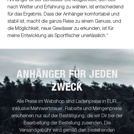
nach Wetter und Erfahrung zu wählen, ist entscheidend
für das Ergebnis. Dass der Anhänger komfortabel und
stabil ist, macht die ganze Reise zu einem Genuss, und
die Möglichkeit, neue Gewässer zu erkunden, ist für
meine Entwicklung als Sportfischer unerlässlich.“
ANHÄNGER FÜR JEDEN
ZWECK
Alle Preise im Webshop sind Ladenpreise in EUR,
inklusive Mehrwertsteuer. Rabatte und Mengenpreise
erscheinen nur auf der Bestätigung, die wir Dir bei der
Bearbeitung der Bestellung zusenden. Die
Versandgebühr wird gemäß den bestehenden