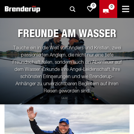
0
0
FREUNDE AM WASSER
Tauche ein in die Welt von Anders und Kristian, zwei
passionierten Anglern, die nicht nur eine tiefe
Freundschaft teilen, sondern auch ein Abenteuer auf
dem Wasser. Erkunde ihre Angel-Leidenschaft, ihre
schönsten Erinnerungen und wie Brenderup-
Anhänger zu unverzichtbaren Begleitern auf ihren
Reisen geworden sind.