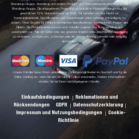
Brenderup-Gruppe. Brenderup und andere Produkt- und Merkmalsmarken sind Marken der
Brenderup Gruppe. Die angegebenen Preise sind unverbindliche Preisempfehlungen incl. der
gesetzlichen 19% Mehrwertsteuer ab Werk. Wir behalten uns das Recht vor
Konstruktionsdetails, Spezifikationen und Ausstattungen ohne vorherige Ankündigung zu
ändern. Ohne Gewähr für Fehler in technischen Spezifikationen, Informationen, Preisen und
Bildern. Die Produktpalette kann je nach Händler variieren. Der Autor behält es sich
ausdrücklich vor, Teile der Seiten oder das gesamte Angebot ohne gesonderte Ankündigung
zu verändern, zu ergänzen, zu löschen oder die Veröffentlichung zeitweise oder endgültig
einzustellen.
Unsere Händler bieten Ihnen verschiedene Zahlungsmöglichkeiten im Geschäft und für die
Online-Zahlung an, wenn Sie sich für Click & Collect entscheiden. Weitere Informationen
erhalten Sie bei Ihrem nächstgelegenen Händler.
Einkaufsbedingungen
Reklamationen und
Rücksendungen
GDPR
Datenschutzerklarung
Impressum und Nutzungsbedingungen
Cookie-
Richtlinie