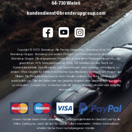
64-730 Wieleń
kundendienst@brenderupgroup.com
Copyright © 2025 Brenderup. Alle Rechte vorbehalten. Brenderup ist ein Teil der
Brenderup-Gruppe. Brenderup und andere Produkt- und Merkmalsmarken sind Marken der
Brenderup Gruppe. Die angegebenen Preise sind unverbindliche Preisempfehlungen incl. der
gesetzlichen 19% Mehrwertsteuer ab Werk. Wir behalten uns das Recht vor
Konstruktionsdetails, Spezifikationen und Ausstattungen ohne vorherige Ankündigung zu
ändern. Ohne Gewähr für Fehler in technischen Spezifikationen, Informationen, Preisen und
Bildern. Die Produktpalette kann je nach Händler variieren. Der Autor behält es sich
ausdrücklich vor, Teile der Seiten oder das gesamte Angebot ohne gesonderte Ankündigung
zu verändern, zu ergänzen, zu löschen oder die Veröffentlichung zeitweise oder endgültig
einzustellen.
Unsere Händler bieten Ihnen verschiedene Zahlungsmöglichkeiten im Geschäft und für die
Online-Zahlung an, wenn Sie sich für Click & Collect entscheiden. Weitere Informationen
erhalten Sie bei Ihrem nächstgelegenen Händler.