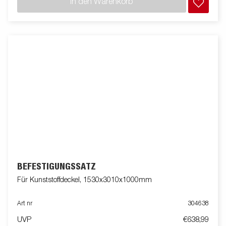
In den Warenkorb
BEFESTIGUNGSSATZ
Für Kunststoffdeckel, 1530x3010x1000mm
Art nr
304638
UVP
€638,99