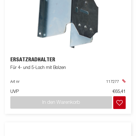
ERSATZRADHALTER
Für 4- und 5-Loch mit Bolzen
Art nr
117277
UVP
€65,41
In den Warenkorb