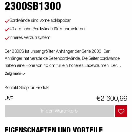
2300SB1300
Bordwände sind vorne abklappbar
40 cm hohe Bordwände für mehr Volumen
Inneres Verzurrsystem
Der 2300S ist unser größter Anhänger der Serie 2000. Der
Anhänger hat verstärkte Seitenbordwände. Die Seitenbordwände
haben eine Höhe von 40 cm für ein höheres Ladevolumen. Der
Anhänger ist leicht zu beladen und hat eine klappbare Vorder- und
Zeig mehr
Rückwand für die Beladung längerer Güter. Alle Ausführungen sind
mit innenliegenden Zurrösen für eine sichere Verladung der Ware
Kontakt Shop für Produkt
ausgestattet. Wie immer bietet Brenderup ein umfangreiches
€2 600,99
UVP
Zubehörprogramm für unsere Anhänger an. Die Bilder dienen der
Illustration und können optionale Ausstattungen enthalten
In den Warenkorb
EIGENSCHAFTEN UND VORTEILE