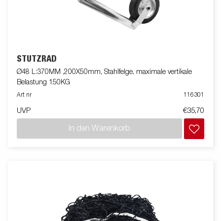
STÜTZRAD
Ø48 L:370MM ,200X50mm, Stahlfelge, maximale vertikale
Belastung 150KG
Art nr
116301
UVP
€35,70
In den Warenkorb