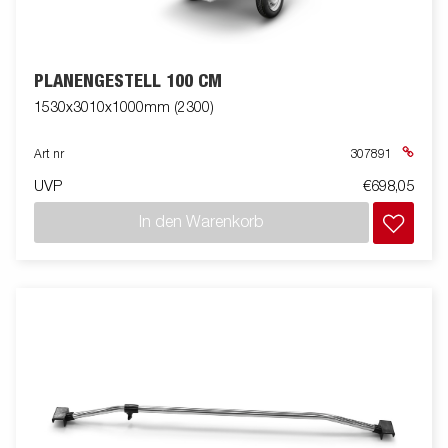
PLANENGESTELL 100 CM
1530x3010x1000mm (2300)
Art nr
307891
UVP
€698,05
In den Warenkorb