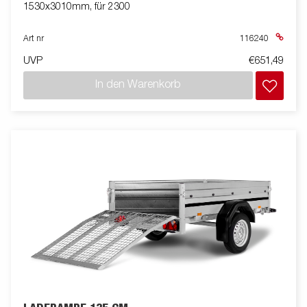
1530x3010mm, für 2300
Art nr
116240
UVP
€651,49
In den Warenkorb