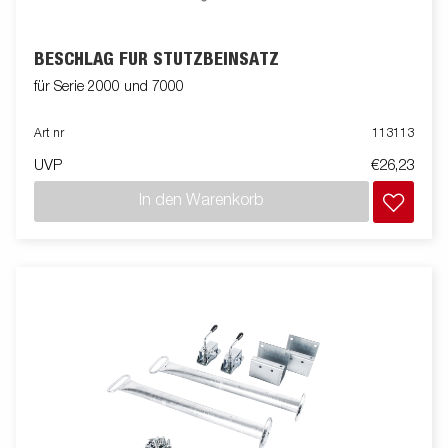
BESCHLAG FÜR STÜTZBEINSATZ
für Serie 2000 und 7000
Art nr
113113
UVP
€26,23
In den Warenkorb