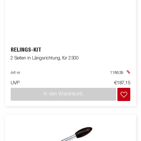
RELINGS-KIT
2 Seiten in Längsrichtung, für 2300
Art nr
118639
UVP
€187,15
In den Warenkorb