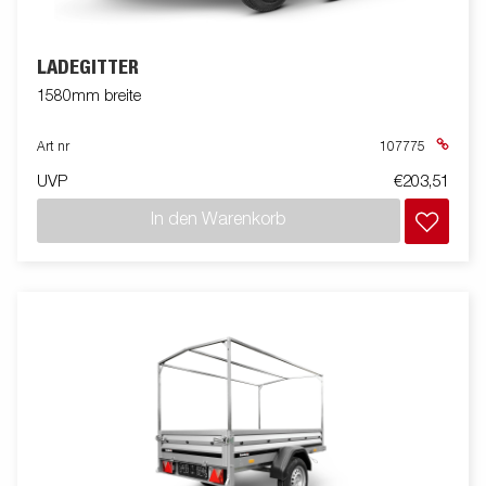
LADEGITTER
1580mm breite
Art nr
107775
UVP
€203,51
In den Warenkorb