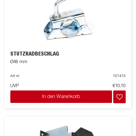
STÜTZRADBESCHLAG
Ø48 mm
Art nr
101415
UVP
€10,10
In den Warenkorb