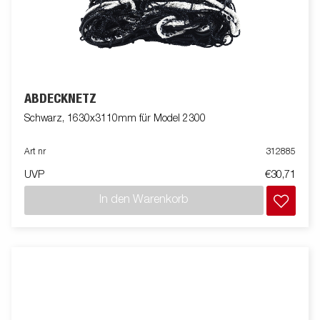
ABDECKNETZ
Schwarz, 1630x3110mm für Model 2300
Art nr
312885
UVP
€30,71
In den Warenkorb