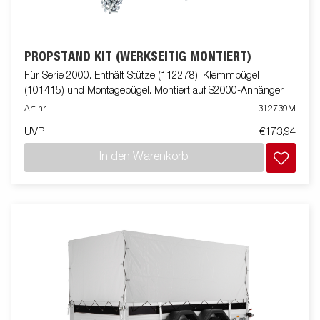
PROPSTAND KIT (WERKSEITIG MONTIERT)
Für Serie 2000. Enthält Stütze (112278), Klemmbügel
(101415) und Montagebügel. Montiert auf S2000-Anhänger
Art nr
312739M
UVP
€173,94
In den Warenkorb