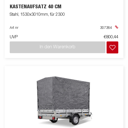
KASTENAUFSATZ 40 CM
Stahl, 1530x3010mm, für 2300
Art nr
307364
UVP
€800,44
In den Warenkorb