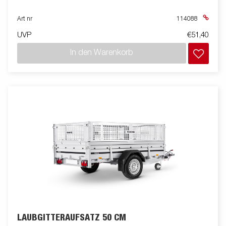
Art nr
114088
UVP
€51,40
In den Warenkorb
LAUBGITTERAUFSATZ 50 CM