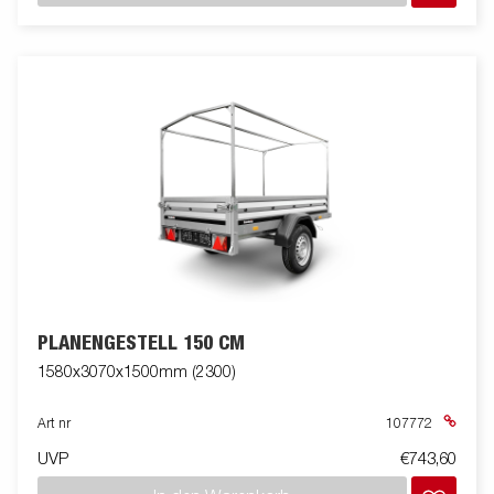
PLANENGESTELL 150 CM
1580x3070x1500mm (2300)
Art nr
107772
UVP
€743,60