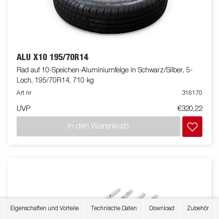
ALU X10 195/70R14
Rad auf 10-Speichen-Aluminiumfelge in Schwarz/Silber, 5-
Loch, 195/70R14, 710 kg
Art nr
316170
UVP
€320,22
In den Warenkorb
Eigenschaften und Vorteile
Technische Daten
Download
Zubehör