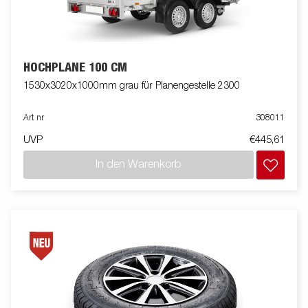
HOCHPLANE 100 CM
1530x3020x1000mm grau für Planengestelle 2300
Art nr
308011
UVP
€445,61
In den Warenkorb