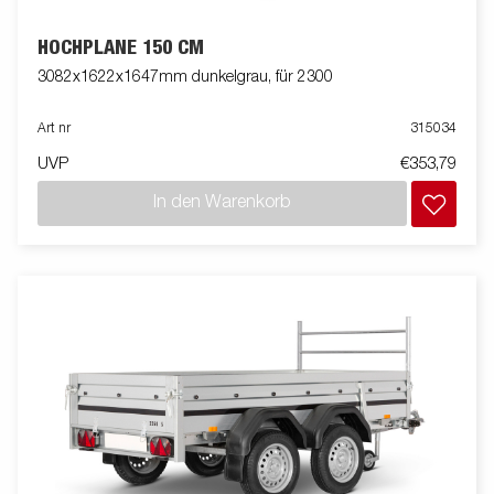
HOCHPLANE 150 CM
3082x1622x1647mm dunkelgrau, für 2300
Art nr
315034
UVP
€353,79
In den Warenkorb