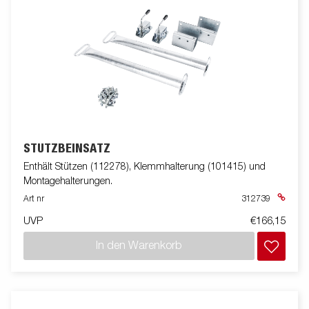
STÜTZBEINSATZ
Enthält Stützen (112278), Klemmhalterung (101415) und
Montagehalterungen.
Art nr
312739
UVP
€166,15
In den Warenkorb