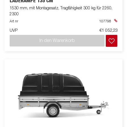
LADERAMPE 135 CM
1530 mm, mit Montagesatz, Tragfähigkeit 300 kg für 2260,
2300
Art nr
107798
UVP
€1 052,23
In den Warenkorb