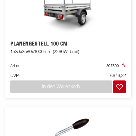
PLANENGESTELL 100 CM
1530x2580x1000mm (2260W, breit)
Art nr
307890
UVP
€676,22
In den Warenkorb