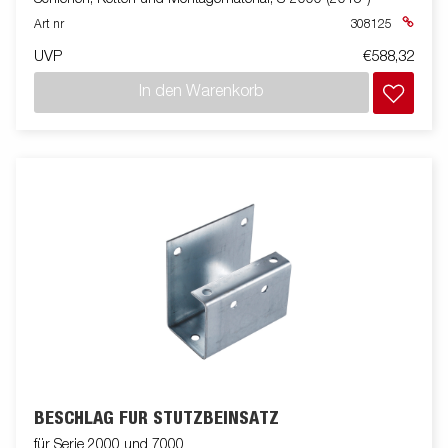
Art nr
308125
UVP
€588,32
In den Warenkorb
BESCHLAG FÜR STÜTZBEINSATZ
für Serie 2000 und 7000