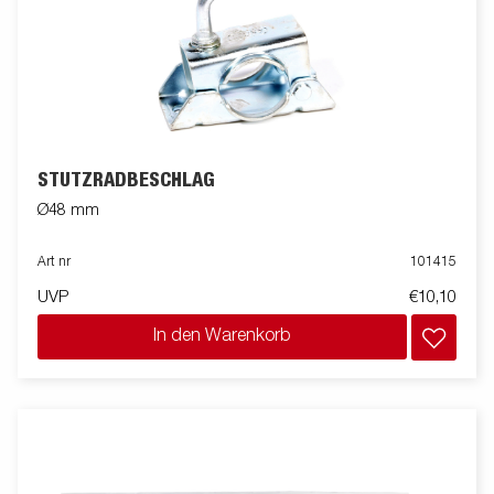
STÜTZRADBESCHLAG
Ø48 mm
Art nr
101415
UVP
€10,10
In den Warenkorb