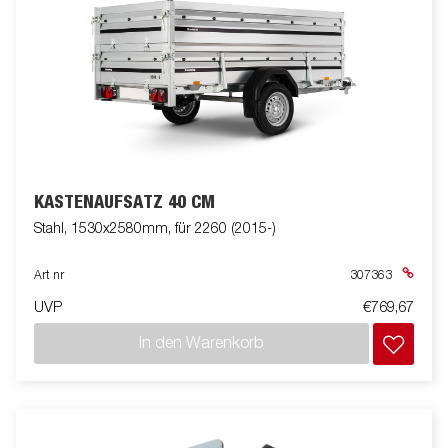
KASTENAUFSATZ 40 CM
Stahl, 1530x2580mm, für 2260 (2015-)
Art nr
307363
UVP
€769,67
In den Warenkorb