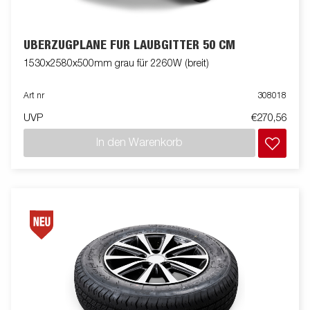
ÜBERZUGPLANE FÜR LAUBGITTER 50 CM
1530x2580x500mm grau für 2260W (breit)
Art nr
308018
UVP
€270,56
In den Warenkorb