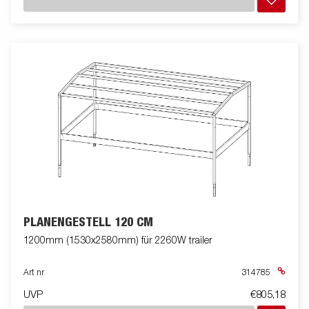
PLANENGESTELL 120 CM
1200mm (1530x2580mm) für 2260W trailer
Art nr
314785
UVP
€805,18