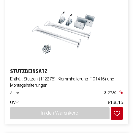
STÜTZBEINSATZ
Enthält Stützen (112278), Klemmhalterung (101415) und
Montagehalterungen.
Art nr
312739
UVP
€166,15
In den Warenkorb