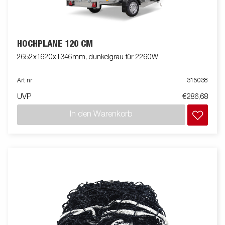
HOCHPLANE 120 CM
2652x1620x1346mm, dunkelgrau für 2260W
Art nr
315038
UVP
€286,68
In den Warenkorb