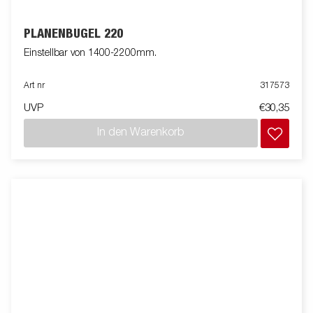
PLANENBÜGEL 220
Einstellbar von 1400-2200mm.
Art nr
317573
UVP
€30,35
In den Warenkorb