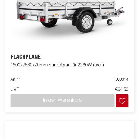
FLACHPLANE
1600x2660x70mm dunkelgrau für 2260W (breit)
Art nr
308014
UVP
€64,50
In den Warenkorb