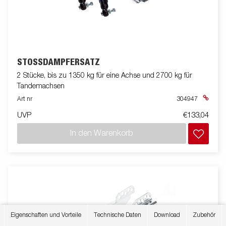
STOSSDÄMPFERSATZ
2 Stücke, bis zu 1350 kg für eine Achse und 2700 kg für
Tandemachsen
Art nr
304947
UVP
€133,04
In den Warenkorb
Eigenschaften und Vorteile
Technische Daten
Download
Zubehör