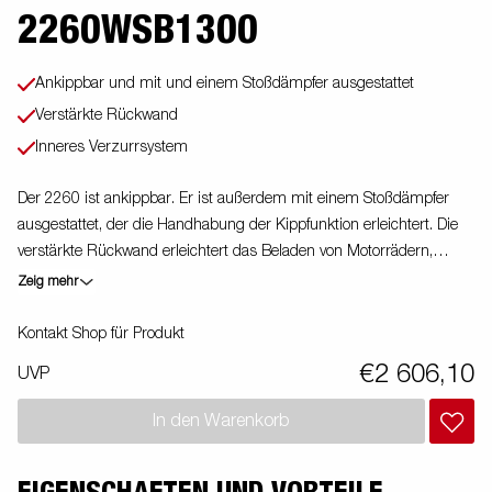
2260WSB1300
Ankippbar und mit und einem Stoßdämpfer ausgestattet
Verstärkte Rückwand
Inneres Verzurrsystem
Der 2260 ist ankippbar. Er ist außerdem mit einem Stoßdämpfer
ausgestattet, der die Handhabung der Kippfunktion erleichtert. Die
verstärkte Rückwand erleichtert das Beladen von Motorrädern,
Rasenmähern oder Gartenabfällen. Die verstärkten Seitenbordwände
Zeig mehr
haben eine Höhe von 40 cm für ein höheres Ladevolumen. Der
Anhänger ist leicht zu beladen und hat eine klappbare Vorder- und
Kontakt Shop für Produkt
Rückwand für die Beladung längerer Güter. Alle Ausführungen sind
€2 606,10
UVP
mit innenliegenden Zurrösen und außenliegenden Zurrhaken für
eine sichere Verladung der Ware ausgestattet. Wie immer bietet
In den Warenkorb
Brenderup ein umfangreiches Zubehörprogramm für unsere
Anhänger an. Die Bilder dienen der Illustration und können optionale
Ausstattungen enthalten.