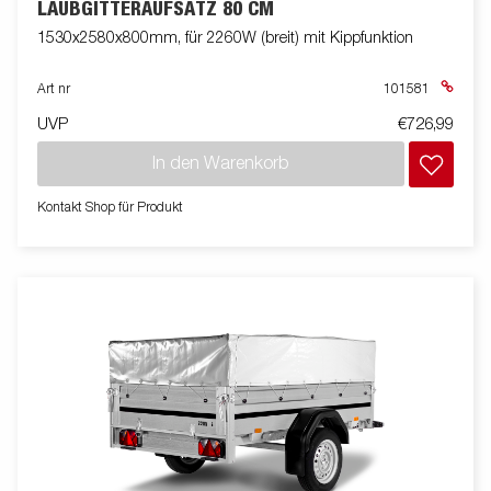
LAUBGITTERAUFSATZ 80 CM
1530x2580x800mm, für 2260W (breit) mit Kippfunktion
Art nr
101581
UVP
€726,99
In den Warenkorb
Kontakt Shop für Produkt