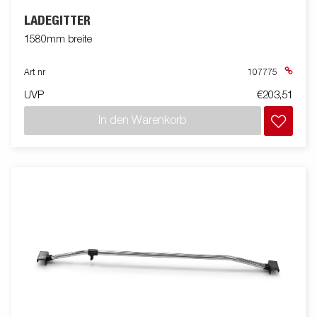
LADEGITTER
1580mm breite
Art nr
107775
UVP
€203,51
In den Warenkorb