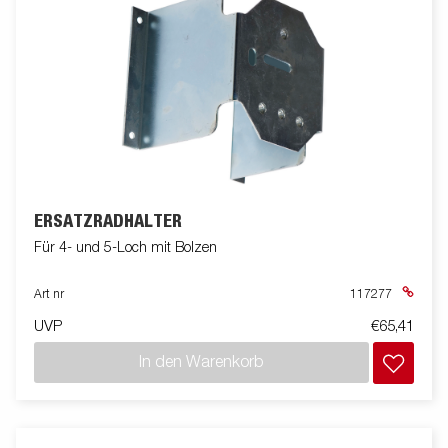
ERSATZRADHALTER
Für 4- und 5-Loch mit Bolzen
Art nr
117277
UVP
€65,41
In den Warenkorb