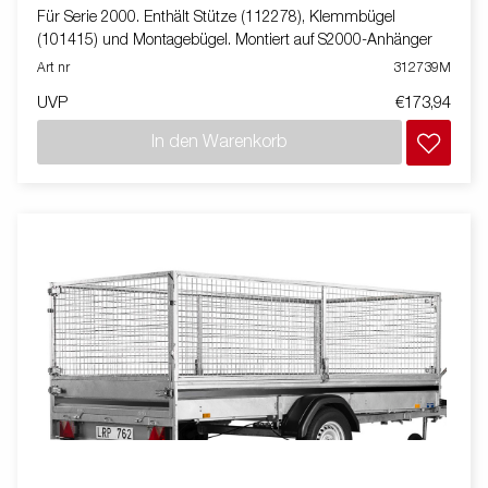
Für Serie 2000. Enthält Stütze (112278), Klemmbügel
(101415) und Montagebügel. Montiert auf S2000-Anhänger
Art nr
312739M
UVP
€173,94
In den Warenkorb