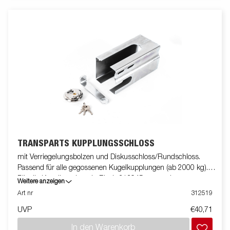
TRANSPARTS KUPPLUNGSSCHLOSS
mit Verriegelungsbolzen und Diskusschloss/Rundschloss.
Passend für alle gegossenen Kugelkupplungen (ab 2000 kg).
Für die Kugelkupplung in Blech 313945 verwenden.
Weitere anzeigen
Art nr
312519
UVP
€40,71
In den Warenkorb