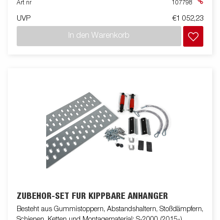
Art nr
107798
UVP
€1 052,23
In den Warenkorb
ZUBEHÖR-SET FÜR KIPPBARE ANHÄNGER
Besteht aus Gummistoppern, Abstandshaltern, Stoßdämpfern,
Schienen, Ketten und Montagematerial; S-2000 (2015-)