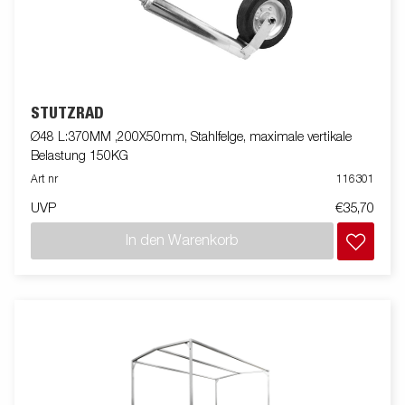
STÜTZRAD
Ø48 L:370MM ,200X50mm, Stahlfelge, maximale vertikale
Belastung 150KG
Art nr
116301
UVP
€35,70
In den Warenkorb