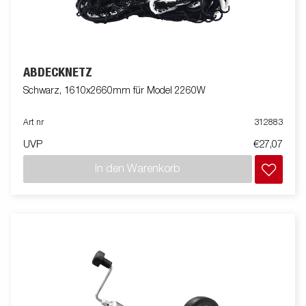
ABDECKNETZ
Schwarz, 1610x2660mm für Model 2260W
Art nr
312883
UVP
€27,07
In den Warenkorb