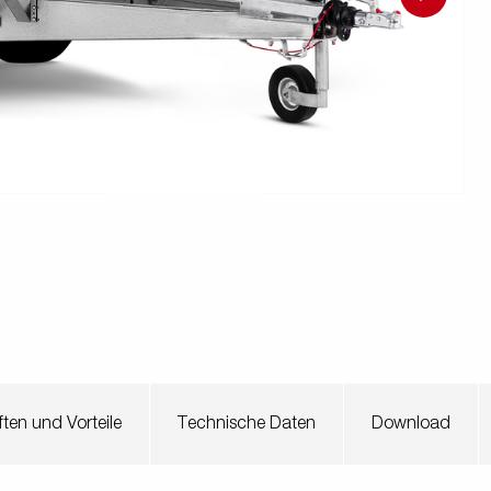
en
Wenden mit einem Anhänger
ützrad
Ladezubehör
Laderampe
Stützbei
Der richtige Reifendruck
Deine Checkliste vor Fahrantritt
Anschlussplan Anhängersteckd
Auf- und Abslippen
Werkzeug- &
Reifen / Alu
funktion
Anhänger richtig beladen
Winde
batteriekasten
/ Kotflüg
Richtige Stützlast
Sicherung von Booten
Parken mit Anhänger – Was gilt
ten und Vorteile
Technische Daten
Download