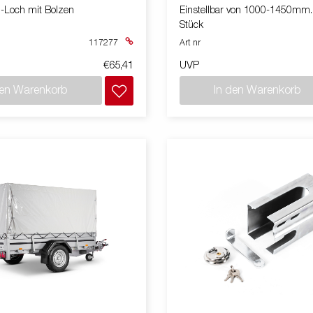
5-Loch mit Bolzen
Einstellbar von 1000-1450mm. 
Stück
117277
Art nr
€65,41
UVP
den Warenkorb
In den Warenkorb