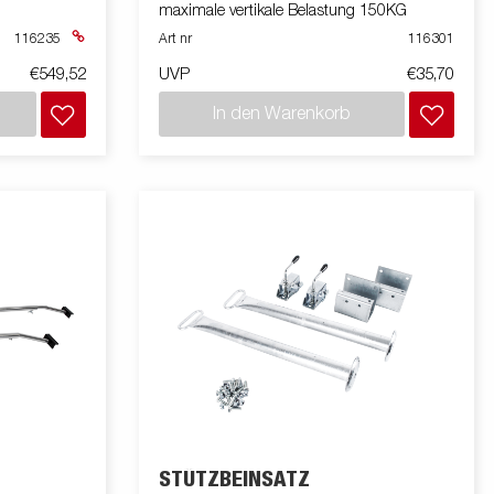
maximale vertikale Belastung 150KG
116235
Art nr
116301
€549,52
UVP
€35,70
In den Warenkorb
STÜTZBEINSATZ