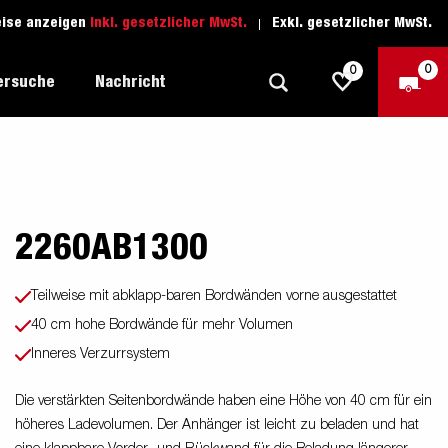
eise anzeigen
Inkl. gesetzlicher MwSt.
Exkl. gesetzlicher MwSt.
0
0
ersuche
Nachricht
Freizeit-Anhänger
Fahrschule
sich
1205 Limited Edition
2260AB1300
Boots-Anhänger
Ersatzteile
Anhänger für Autotransporte
Teilweise mit abklapp-baren Bordwänden vorne ausgestattet
40 cm hohe Bordwände für mehr Volumen
nsporter
ckel
Schwerlast-Anhänger
Inneres Verzurrsystem
Wassersport-Anhänger
Die verstärkten Seitenbordwände haben eine Höhe von 40 cm für ein
Anhänger für Unternehmer
höheres Ladevolumen. Der Anhänger ist leicht zu beladen und hat