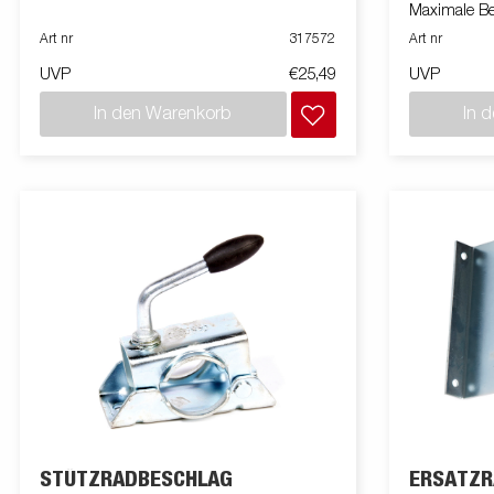
Maximale Be
Art nr
317572
Art nr
UVP
€25,49
UVP
In den Warenkorb
In 
STÜTZRADBESCHLAG
ERSATZR