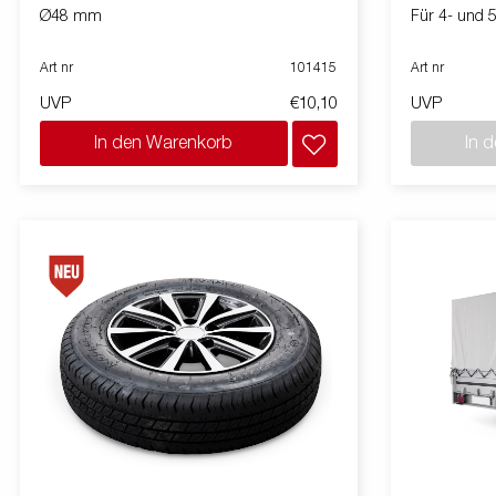
Ø48 mm
Für 4- und 
Art nr
101415
Art nr
UVP
€10,10
UVP
In den Warenkorb
In 