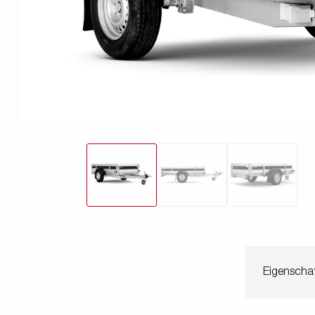
freund
Elektrik &
Kasten &
St
Beleuchtung
Laubgitteraufsatz
Boden
Zubehör-Kit
Kipp
Eigenschaf