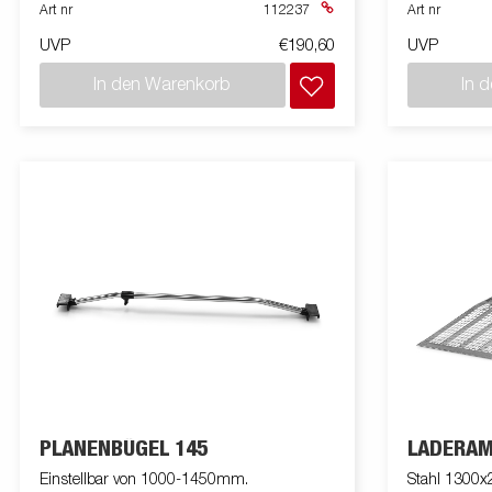
Art nr
112237
Art nr
UVP
€190,60
UVP
In den Warenkorb
In 
PLANENBÜGEL 145
LADERA
Einstellbar von 1000-1450mm.
Stahl 1300x