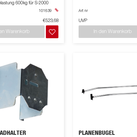
lastung 600kg für S-2000
101639
Art nr
€523,68
UVP
den Warenkorb
In den Warenkorb
ADHALTER
PLANENBÜGEL