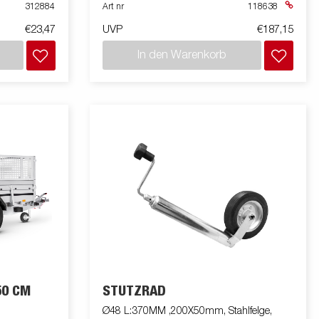
312884
Art nr
118638
€23,47
UVP
€187,15
In den Warenkorb
50 CM
STÜTZRAD
Ø48 L:370MM ,200X50mm, Stahlfelge,