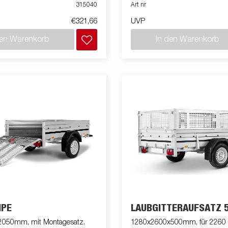
315040
Art nr
€321,66
UVP
den Warenkorb
In den Warenkorb
MPE
LAUBGITTERAUFSATZ 
2050mm, mit Montagesatz.
1280x2600x500mm, für 2260