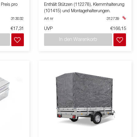
Preis pro
Enthält Stützen (112278), Klemmhalterung
(101415) und Montagehalterungen.
313032
Art nr
312739
€17,31
UVP
€166,15
In den Warenkorb