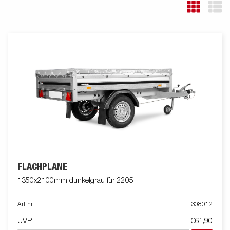
FLACHPLANE
1350x2100mm dunkelgrau für 2205
Art nr
308012
UVP
€61,90