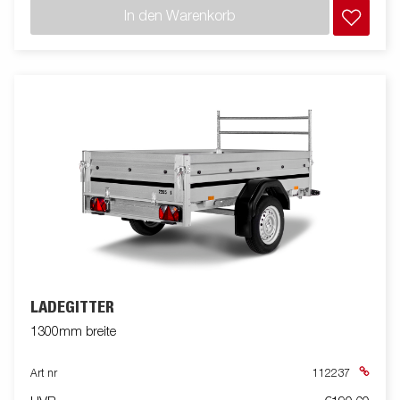
In den Warenkorb
LADEGITTER
1300mm breite
Art nr
112237