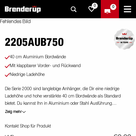
0
0
Fehlendes Bild
2205AUB750
40 cm Aluminium Bordwände
Mit klappbarer Vorder- und Rückwand
Niedrige Ladehöhe
Die Serie 2000 sind langlebige Anhänger, die Dir eine niedrige
Ladehöhe und hohe verstärkte 40 cm Bordwände als Standard
bietet. Du kannst Ihn in Aluminium oder Stahl Ausführung
bekommen. Er ist ein einfach zu beladener Anhänger der in
Zeig mehr
verschiedenen Größen als Ein--oder als Tandem-Achse zu erhalten
ist. Es gibt Ihn in ungebremster oder gebremster Versionen sowie
Kontakt Shop für Produkt
mit einer Kippfunktion. Alle Versionen erhälst Du mit innenliegenden