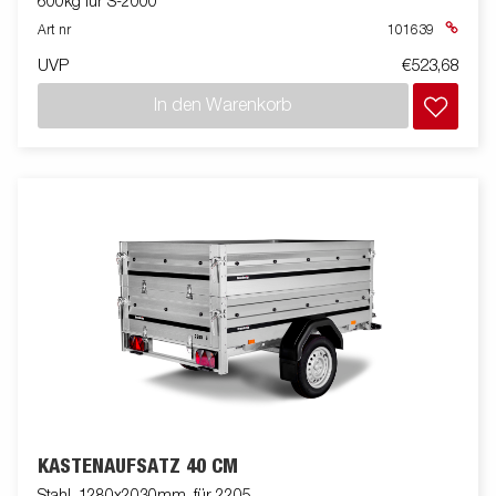
600kg für S-2000
Art nr
101639
UVP
€523,68
In den Warenkorb
KASTENAUFSATZ 40 CM