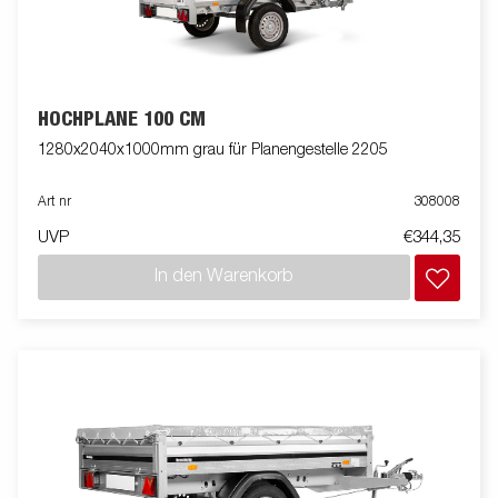
HOCHPLANE 100 CM
1280x2040x1000mm grau für Planengestelle 2205
Art nr
308008
UVP
€344,35
In den Warenkorb