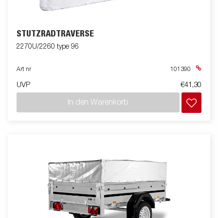
STÜTZRADTRAVERSE
2270U/2260 type 96
Art nr
101390
UVP
€41,30
In den Warenkorb