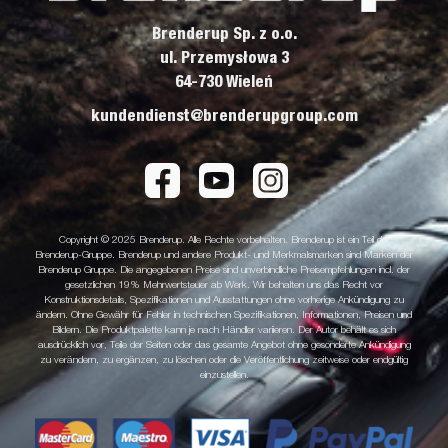
Brenderup Sp. z o.o.
ul. Przemysłowa 3
64-730 Wieleń
kundendienst@brenderupgroup.com
Copyright © 2025 Brenderup. Alle Rechte vorbehalten. Brenderup ist ein Teil der
Brenderup-Gruppe. Brenderup und andere Produkt- und Merkmalsmarken sind Marken der
Brenderup Gruppe. Die angegebenen Preise sind unverbindliche Preisempfehlungen incl. der
gesetzlichen 19% Mehrwertsteuer ab Werk. Wir behalten uns das Recht vor
Konstruktionsdetails, Spezifikationen und Ausstattungen ohne vorherige Ankündigung zu
ändern. Ohne Gewähr für Fehler in technischen Spezifikationen, Informationen, Preisen und
Bildern. Die Produktpalette kann je nach Händler variieren. Der Autor behält es sich
ausdrücklich vor, Teile der Seiten oder das gesamte Angebot ohne gesonderte Ankündigung
zu verändern, zu ergänzen, zu löschen oder die Veröffentlichung zeitweise oder endgültig
einzustellen.