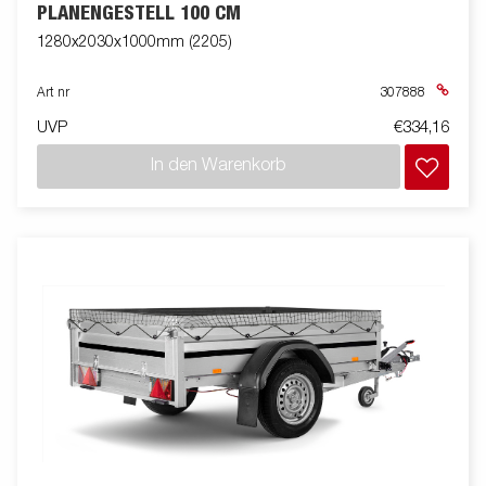
PLANENGESTELL 100 CM
1280x2030x1000mm (2205)
Art nr
307888
UVP
€334,16
In den Warenkorb