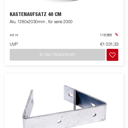
KASTENAUFSATZ 40 CM
Alu, 1280x2030mm , für serie 2000
Art nr
118388
UVP
€1 031,33
In den Warenkorb