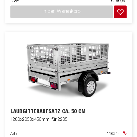
UVP
€190,60
In den Warenkorb
LAUBGITTERAUFSATZ CA. 50 CM
1280x2050x450mm, für 2205
Art nr
116244