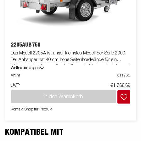
2205AUB750
Das Modell 2205A ist unser kleinstes Modell der Serie 2000.
Der Anhänger hat 40 cm hohe Seitenbordwände für ein
höheres Ladevolumen. Der Anhänger ist leicht zu beladen und
Weitere anzeigen
hat eine klappbare Vorder- und Rückwand für die Beladung
Art nr
311765
längerer Güter. Alle Ausführungen sind mit innenliegenden
UVP
€1 768,69
Zurrösen für eine sichere Verladung der Ware ausgestattet. Wie
immer bietet Brenderup ein umfangreiches Zubehörprogramm
In den Warenkorb
für unsere Anhänger an. Die Bilder dienen der Illustration und
können optionale Ausstattungen enthalten.
Kontakt Shop für Produkt
KOMPATIBEL MIT