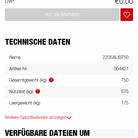
€0,00
UVP
Zurrösen für die sichere Beladung. Wie immer bieten wir Dir ein
breites Zubehörprogramm für diese Serie an. Bilder dienen der
Auf die Merkliste
Veranschaulichung. Abbildung ähnlich.
TECHNISCHE DATEN
Name
2205AUB750
Artikel-Nr.
304421
?
Gesamtgewicht (kg)
750
?
Nutzlast (kg)
575
Leergewicht (kg)
175
Weitere Spezifikationen anzeigen
VERFÜGBARE DATEIEN UM