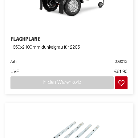
FLACHPLANE
1350x2100mm dunkelgrau für 2205
Art nr
308012
UVP
€61,90
In den Warenkorb