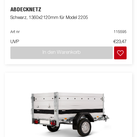
ABDECKNETZ
Schwarz, 1360x2120mm für Model 2205
Art nr
115595
UVP
€23,47
In den Warenkorb