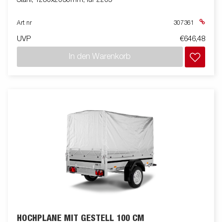
Stahl, 1280x2030mm, für 2205
Art nr
307361
UVP
€646,48
In den Warenkorb
HOCHPLANE MIT GESTELL 100 CM