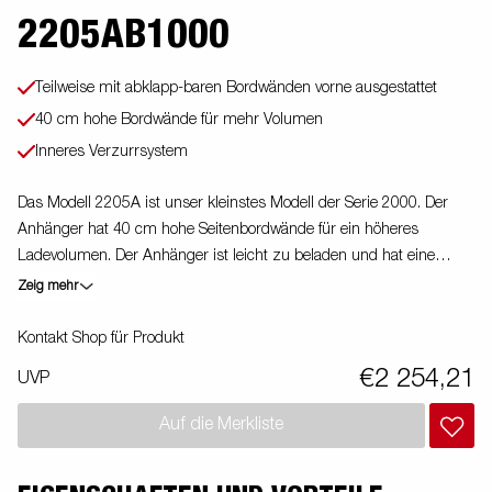
2205AB1000
Teilweise mit abklapp-baren Bordwänden vorne ausgestattet
40 cm hohe Bordwände für mehr Volumen
Inneres Verzurrsystem
Das Modell 2205A ist unser kleinstes Modell der Serie 2000. Der
Anhänger hat 40 cm hohe Seitenbordwände für ein höheres
Ladevolumen. Der Anhänger ist leicht zu beladen und hat eine
klappbare Vorder- und Rückwand für die Beladung längerer Güter.
Zeig mehr
Alle Ausführungen sind mit innenliegenden Zurrösen für eine
sichere Verladung der Ware ausgestattet. Wie immer bietet
Kontakt Shop für Produkt
Brenderup ein umfangreiches Zubehörprogramm für unsere
€2 254,21
UVP
Anhänger an. Die Bilder dienen der Illustration und können optionale
Ausstattungen enthalten.
Auf die Merkliste