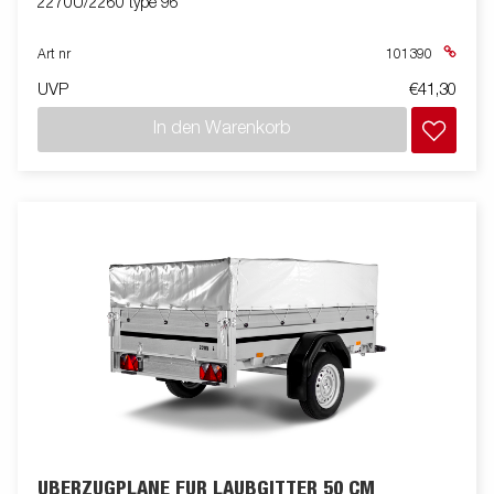
2270U/2260 type 96
Art nr
101390
UVP
€41,30
In den Warenkorb
ÜBERZUGPLANE FÜR LAUBGITTER 50 CM