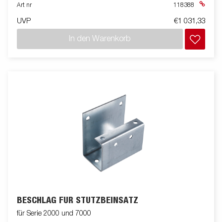
Art nr
118388
UVP
€1 031,33
In den Warenkorb
BESCHLAG FÜR STÜTZBEINSATZ
für Serie 2000 und 7000