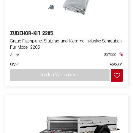
ZUBEHÖR-KIT 2205
Graue Flachplane, Stützrad und Klemme inklusive Schrauben.
Für Modell 2205
Art nr
307999
UVP
€92,64
In den Warenkorb