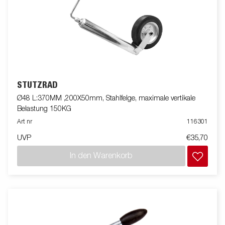
STÜTZRAD
Ø48 L:370MM ,200X50mm, Stahlfelge, maximale vertikale
Belastung 150KG
Art nr
116301
UVP
€35,70
In den Warenkorb