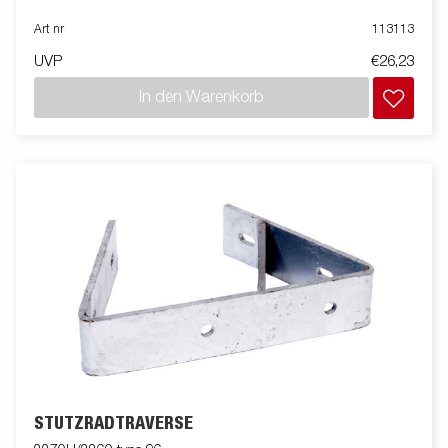
Art nr
113113
UVP
€26,23
In den Warenkorb
STÜTZRADTRAVERSE