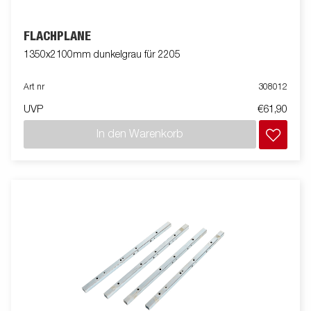
FLACHPLANE
1350x2100mm dunkelgrau für 2205
Art nr
308012
UVP
€61,90
In den Warenkorb