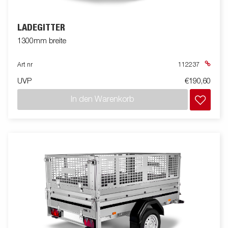
LADEGITTER
1300mm breite
Art nr
112237
UVP
€190,60
In den Warenkorb