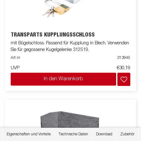
TRANSPARTS KUPPLUNGSSCHLOSS
mit Bügelschloss. Passend für Kupplung in Blech. Verwenden
Sie für gegossene Kugelgelenke 312519.
Art nr
313945
UVP
€30,19
In den Warenkorb
Eigenschaften und Vorteile
Technische Daten
Download
Zubehör