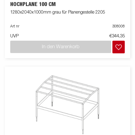
HOCHPLANE 100 CM
1280x2040x1000mm grau für Planengestelle 2205
Art nr
308008
UVP
€344,35
In den Warenkorb