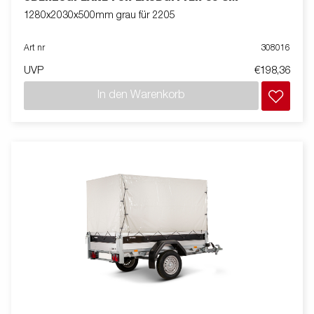
1280x2030x500mm grau für 2205
Art nr
308016
UVP
€198,36
In den Warenkorb