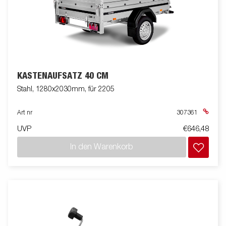
KASTENAUFSATZ 40 CM
Stahl, 1280x2030mm, für 2205
Art nr
307361
UVP
€646,48
In den Warenkorb