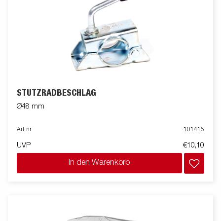
STÜTZRADBESCHLAG
Ø48 mm
Art nr
101415
UVP
€10,10
In den Warenkorb