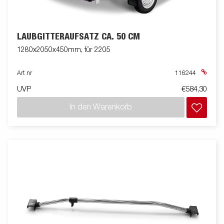
LAUBGITTERAUFSATZ CA. 50 CM
1280x2050x450mm, für 2205
Art nr
116244
UVP
€584,30
In den Warenkorb