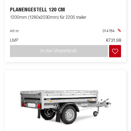
PLANENGESTELL 120 CM
1200mm (1280x2030mm) für 2205 trailer
Art nr
314784
UVP
€731,98
In den Warenkorb