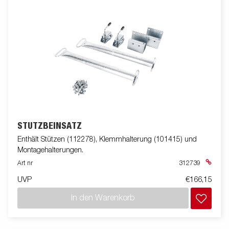
STÜTZBEINSATZ
Enthält Stützen (112278), Klemmhalterung (101415) und
Montagehalterungen.
Art nr
312739
UVP
€166,15
In den Warenkorb