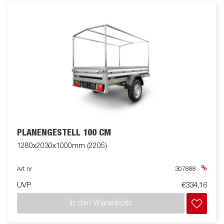
PLANENGESTELL 100 CM
1280x2030x1000mm (2205)
Art nr
307888
UVP
€334,16
In den Warenkorb