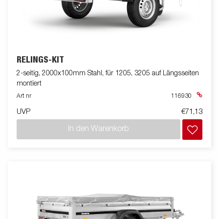
RELINGS-KIT
2-seitig, 2000x100mm Stahl, für 1205, 3205 auf Längsseiten
montiert
Art nr
116930
UVP
€71,13
In den Warenkorb