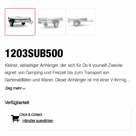
1203SUB500
Kleiner, vielseitiger Anhänger, der sich für Do-it-yourself-Zwecke
eignet: von Camping und Freizeit bis zum Transport von
Gartenabfällen und Waren. Dieser Anhänger ist mit einer V-förmigen
Deichsel ausgestattet, mit der Sie sicher an Ihrem Ziel ankommen.
Zeig mehr
Bilder dienen nur der Veranschaulichung.
Verfügbarkeit
Click & Collect
Händler auswählen