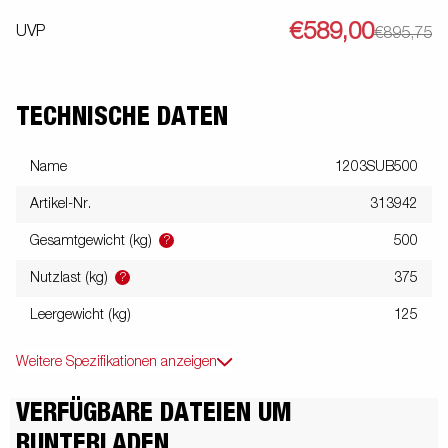
€589,00
UVP
€895,75
TECHNISCHE DATEN
Name
1203SUB500
Artikel-Nr.
313942
?
Gesamtgewicht (kg)
500
?
Nutzlast (kg)
375
Leergewicht (kg)
125
Weitere Spezifikationen anzeigen
VERFÜGBARE DATEIEN UM
RUNTERLADEN