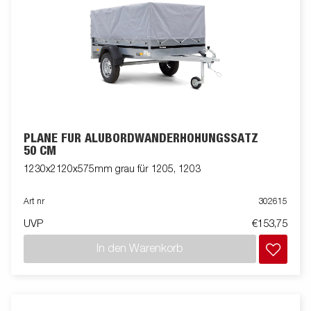
PLANE FÜR ALUBORDWANDERHÖHUNGSSATZ
50 CM
1230x2120x575mm grau für 1205, 1203
Art nr
302615
UVP
€153,75
In den Warenkorb