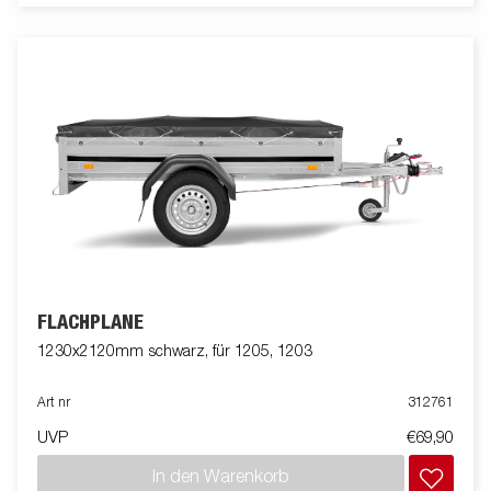
FLACHPLANE
1230x2120mm schwarz, für 1205, 1203
Art nr
312761
UVP
€69,90
In den Warenkorb