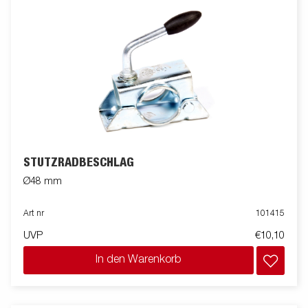
STÜTZRADBESCHLAG
Ø48 mm
Art nr
101415
UVP
€10,10
In den Warenkorb