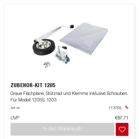
ZUBEHÖR-KIT 1205
Graue Flachplane, Stützrad und Klemme inklusive Schrauben.
Für Modell 1205S, 1203
Art nr
113709
UVP
€87,71
In den Warenkorb