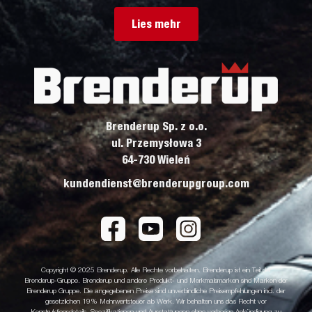
Lies mehr
Brenderup Sp. z o.o.
ul. Przemysłowa 3
64-730 Wieleń
kundendienst@brenderupgroup.com
Copyright © 2025 Brenderup. Alle Rechte vorbehalten. Brenderup ist ein Teil der
Brenderup-Gruppe. Brenderup und andere Produkt- und Merkmalsmarken sind Marken der
Brenderup Gruppe. Die angegebenen Preise sind unverbindliche Preisempfehlungen incl. der
gesetzlichen 19% Mehrwertsteuer ab Werk. Wir behalten uns das Recht vor