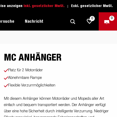
eise anzeigen
Inkl. gesetzlicher MwSt.
Exkl. gesetzlicher MwSt.
0
0
ersuche
Nachricht
MC ANHÄNGER
Freizeit-Anhänger
Fahrschule
sich
1205 Limited Edition
Boots-Anhänger
Ersatzteile
Platz für 2 Motorräder
Anhänger für Autotransporte
Abnehmbare Rampe
nsporter
ckel
Flexible Verzurrmöglichkeiten
Schwerlast-Anhänger
Wassersport-Anhänger
Mit diesem Anhänger können Motorräder und Mopeds aller Art
einfach und bequem transportiert werden. Der Anhänger verfügt
Anhänger für Unternehmer
über eine hohe Sicherheit durch intelligente Verzurrung. Niedriger