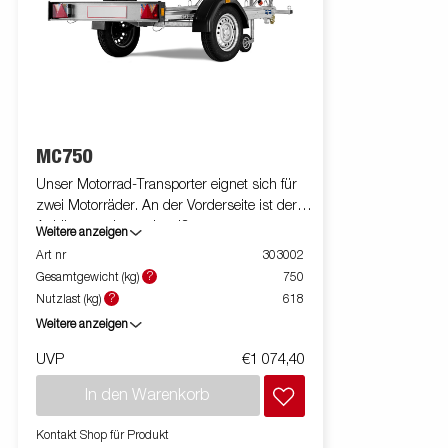
MC750
Unser Motorrad-Transporter eignet sich für
zwei Motorräder. An der Vorderseite ist der
Anhänger mit geschweißten
Weitere anzeigen
Befestigungsringen ausgestattet. Die
Art nr
303002
Einzelrampe kannst Du während der Fahrt
?
Gesamtgewicht (kg)
750
sicher aufbewahren. Du kannst diesen
?
Nutzlast (kg)
618
Anhänger für die meisten modernen und
Weitere anzeigen
klassischen Motorräder benutzen. Bilder
dienen lediglich der Veranschaulichung.
UVP
€1 074,40
Abbildung ähnlich.
In den Warenkorb
Kontakt Shop für Produkt