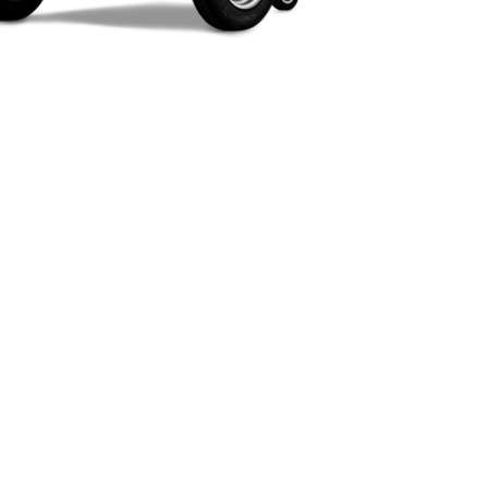
en
Wenden mit einem Anhänger
ützrad
Ladezubehör
Laderampe
Stützbei
Der richtige Reifendruck
Deine Checkliste vor Fahrantritt
Anschlussplan Anhängersteckd
Auf- und Abslippen
Werkzeug- &
Reifen / Alu
funktion
Anhänger richtig beladen
Winde
batteriekasten
/ Kotflüg
Richtige Stützlast
Sicherung von Booten
Parken mit Anhänger – Was gilt