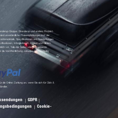
 Brenderup-Gruppe. Brenderup und andere Produkt-
d unverbindliche Preisempfehlungen incl. der
tionsdetails, Spezifikationen und Ausstattungen
fikationen, Informationen, Preisen und Bildern.
klich vor, Teile der Seiten oder das gesamte
ie Veröffentlichung zeitweise oder endgültig
 die Online-Zahlung an, wenn Sie sich für Click &
Händler.
cksendungen
GDPR
ungsbedingungen
Cookie-