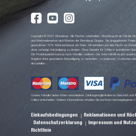
Copyright © 2025 Brenderup. Alle Rechte vorbehalten. Brenderup ist ein Teil der
und Merkmalsmarken sind Marken der Brenderup Gruppe. Die angegebenen Preise sin
gesetzlichen 19% Mehrwertsteuer ab Werk. Wir behalten uns das Recht vor Konstruk
ohne vorherige Ankündigung zu ändern. Ohne Gewähr für Fehler in technischen Spezi
Die Produktpalette kann je nach Händler variieren. Der Autor behält es sich ausdrüc
Angebot ohne gesonderte Ankündigung zu verändern, zu ergänzen, zu löschen oder d
einzustellen.
Unsere Händler bieten Ihnen verschiedene Zahlungsmöglichkeiten im Geschäft und für
Collect entscheiden. Weitere Informationen erhalten Sie bei Ihrem nächstgelegenen 
Einkaufsbedingungen
Reklamationen und Rü
Datenschutzerklarung
Impressum und Nutz
Richtlinie