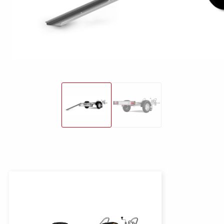
freund
Elektrik &
Kasten &
St
Beleuchtung
Laubgitteraufsatz
Boden
Zubehör-Kit
Kipp