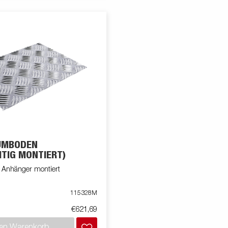
UMBODEN
ITIG MONTIERT)
 Anhänger montiert
115328M
€621,69
den Warenkorb