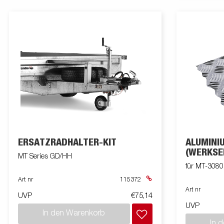
ERSATZRADHALTER-KIT
ALUMINI
(WERKSE
MT Series GD/HH
für MT-3080
Art nr
115372
Art nr
UVP
€75,14
UVP
In den Warenkorb
In 