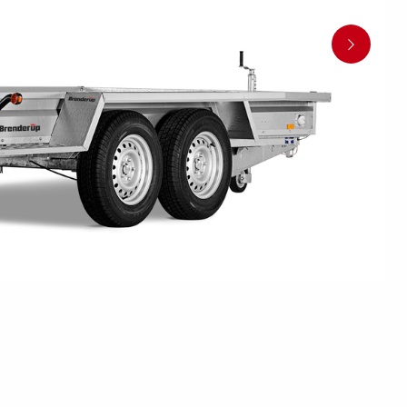
en
Wenden mit einem Anhänger
ützrad
Ladezubehör
Laderampe
Stützbei
Der richtige Reifendruck
Deine Checkliste vor Fahrantritt
Anschlussplan Anhängersteckd
Auf- und Abslippen
Werkzeug- &
Reifen / Alu
funktion
Anhänger richtig beladen
Winde
batteriekasten
/ Kotflüg
Richtige Stützlast
Sicherung von Booten
Parken mit Anhänger – Was gilt