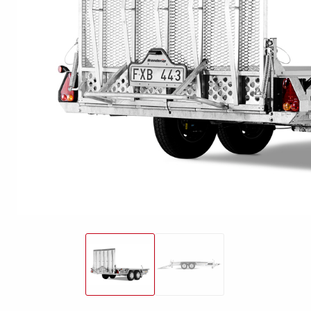
freund
Elektrik &
Kasten &
St
Beleuchtung
Laubgitteraufsatz
Boden
Zubehör-Kit
Kipp