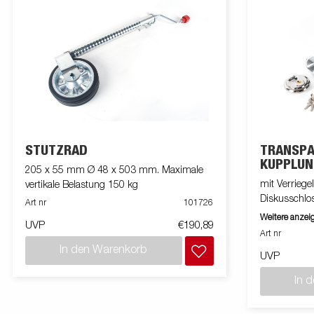
STÜTZRAD
TRANSP
KUPPLUN
205 x 55 mm Ø 48 x 503 mm. Maximale
mit Verrieg
vertikale Belastung 150 kg
Diskusschlos
Art nr
101726
gegossenen 
Weitere anzei
UVP
€190,89
Für die Kug
Art nr
verwenden.
In den Warenkorb
UVP
In 