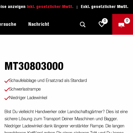
eise anzeigen
Inkl. gesetzlicher MwSt.
Exkl. gesetzlicher MwSt.
0
0
ersuche
Nachricht
MT30803000
Freizeit-Anhänger
Fahrschule
sich
1205 Limited Edition
Boots-Anhänger
Ersatzteile
Schaufelablage und Ersatzrad als Standard
Anhänger für Autotransporte
Schwerlastrampe
nsporter
ckel
Niedriger Ladewinkel
Schwerlast-Anhänger
Wassersport-Anhänger
Bist Du vielleicht Handwerker oder Landschaftsgärtner? Dies ist eine
sichere Lösung zum Transport Deiner Maschinen und Bagger.
Anhänger für Unternehmer
Niedriger Ladewinkel dank längerer verstärkter Rampe. Die langen