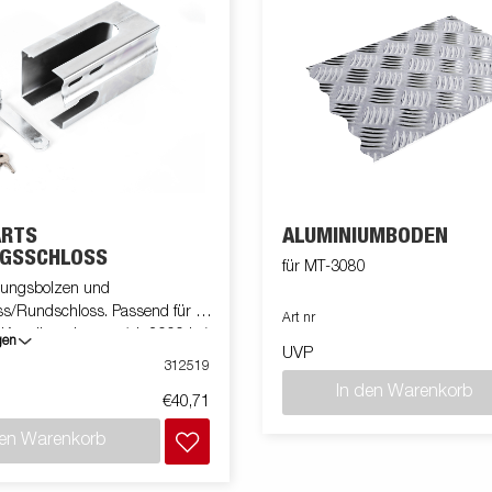
ARTS
ALUMINIUMBODEN
GSSCHLOSS
für MT-3080
elungsbolzen und
s/Rundschloss. Passend für alle
Art nr
Kugelkupplungen (ab 2000 kg).
gen
UVP
elkupplung in Blech 313945
312519
In den Warenkorb
€40,71
den Warenkorb