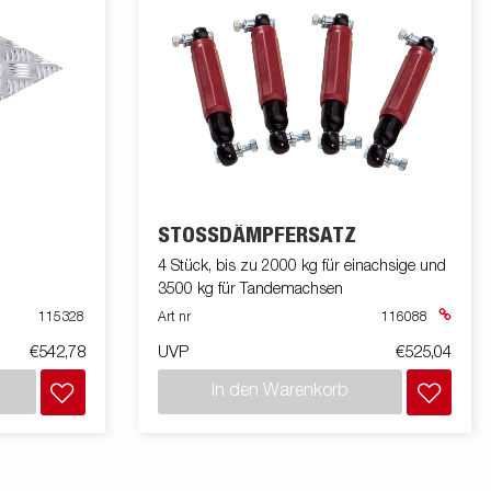
STOSSDÄMPFERSATZ
4 Stück, bis zu 2000 kg für einachsige und
3500 kg für Tandemachsen
115328
Art nr
116088
€542,78
UVP
€525,04
In den Warenkorb