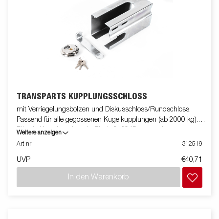
TRANSPARTS KUPPLUNGSSCHLOSS
mit Verriegelungsbolzen und Diskusschloss/Rundschloss.
Passend für alle gegossenen Kugelkupplungen (ab 2000 kg).
Für die Kugelkupplung in Blech 313945 verwenden.
Weitere anzeigen
Art nr
312519
UVP
€40,71
In den Warenkorb