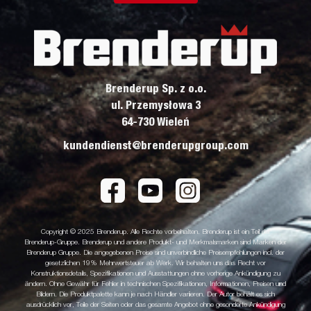
Brenderup Sp. z o.o.
ul. Przemysłowa 3
64-730 Wieleń
kundendienst@brenderupgroup.com
Copyright © 2025 Brenderup. Alle Rechte vorbehalten. Brenderup ist ein Teil der
Brenderup-Gruppe. Brenderup und andere Produkt- und Merkmalsmarken sind Marken der
Brenderup Gruppe. Die angegebenen Preise sind unverbindliche Preisempfehlungen incl. der
gesetzlichen 19% Mehrwertsteuer ab Werk. Wir behalten uns das Recht vor
Konstruktionsdetails, Spezifikationen und Ausstattungen ohne vorherige Ankündigung zu
ändern. Ohne Gewähr für Fehler in technischen Spezifikationen, Informationen, Preisen und
Bildern. Die Produktpalette kann je nach Händler variieren. Der Autor behält es sich
ausdrücklich vor, Teile der Seiten oder das gesamte Angebot ohne gesonderte Ankündigung