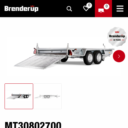
0
0
MT30802700