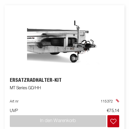
ERSATZRADHALTER-KIT
MT Series GD/HH
Art nr
115372
UVP
€75,14
In den Warenkorb