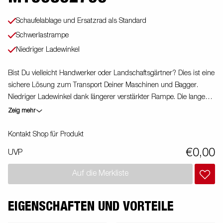
Schaufelablage und Ersatzrad als Standard
Schwerlastrampe
Niedriger Ladewinkel
Bist Du vielleicht Handwerker oder Landschaftsgärtner? Dies ist eine
sichere Lösung zum Transport Deiner Maschinen und Bagger.
Niedriger Ladewinkel dank längerer verstärkter Rampe. Die langen
begehbaren Kotflügel geben Dir einen sicheren Tritt und Du kannst
Zeig mehr
sehr einfach den Anhänger betreten. Wir haben eine Ablage für
deine Schaufel und ein Schwerlast-Stützrad für Dich als Standard.
Kontakt Shop für Produkt
Bilder dienen lediglich der Veranschaulichung. Abbildung ähnlich.
€0,00
UVP
Auf die Merkliste
EIGENSCHAFTEN UND VORTEILE