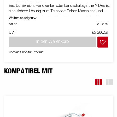
Bist Du vielleicht Handwerker oder Landschaftsgärtner? Dies ist
eine sichere Lösung zum Transport Deiner Maschinen und
Bagger. Niedriger Ladewinkel dank längerer verstärkter Rampe.
Weitere anzeigen
Die langen begehbaren Kotflügel geben Dir einen sicheren Tritt
Art nr
313679
und Du kannst sehr einfach den Anhänger betreten. Wir haben
UVP
€5 266,59
eine Ablage für deine Schaufel und ein Schwerlast-Stützrad für
Dich als Standard. Bilder dienen lediglich der
In den Warenkorb
Veranschaulichung. Abbildung ähnlich.
Kontakt Shop für Produkt
KOMPATIBEL MIT