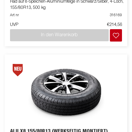
Rad auf 8-Speichen-Aluminiumfelge in Schwarz/Silber, 4-Loch,
155/80R13, 500 kg
Art nr
316169
UVP
€214,56
In den Warenkorb
ALU X8 155/80R13 (WERKSEITIG MONTIERT)