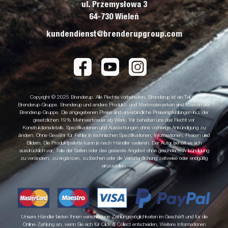
ul. Przemysłowa 3
64-730 Wieleń
kundendienst@brenderupgroup.com
Copyright © 2025 Brenderup. Alle Rechte vorbehalten. Brenderup ist ein Teil der
Brenderup-Gruppe. Brenderup und andere Produkt- und Merkmalsmarken sind Marken der
Brenderup Gruppe. Die angegebenen Preise sind unverbindliche Preisempfehlungen incl. der
gesetzlichen 19% Mehrwertsteuer ab Werk. Wir behalten uns das Recht vor
Konstruktionsdetails, Spezifikationen und Ausstattungen ohne vorherige Ankündigung zu
ändern. Ohne Gewähr für Fehler in technischen Spezifikationen, Informationen, Preisen und
Bildern. Die Produktpalette kann je nach Händler variieren. Der Autor behält es sich
ausdrücklich vor, Teile der Seiten oder das gesamte Angebot ohne gesonderte Ankündigung
zu verändern, zu ergänzen, zu löschen oder die Veröffentlichung zeitweise oder endgültig
einzustellen.
Unsere Händler bieten Ihnen verschiedene Zahlungsmöglichkeiten im Geschäft und für die
Online-Zahlung an, wenn Sie sich für Click & Collect entscheiden. Weitere Informationen