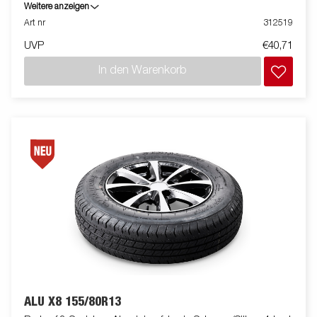
Für die Kugelkupplung in Blech 313945 verwenden.
Weitere anzeigen
Art nr
312519
UVP
€40,71
In den Warenkorb
ALU X8 155/80R13