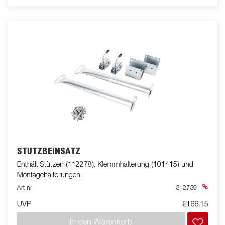
STÜTZBEINSATZ
Enthält Stützen (112278), Klemmhalterung (101415) und
Montagehalterungen.
Art nr
312739
UVP
€166,15
In den Warenkorb