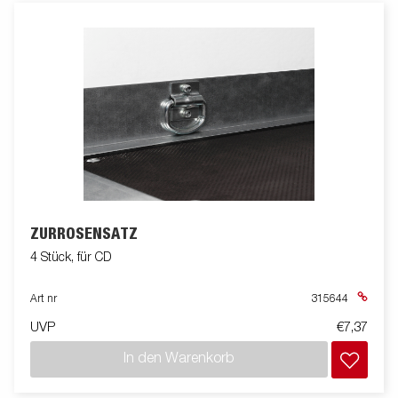
ZURRÖSENSATZ
4 Stück, für CD
Art nr
315644
UVP
€7,37
In den Warenkorb