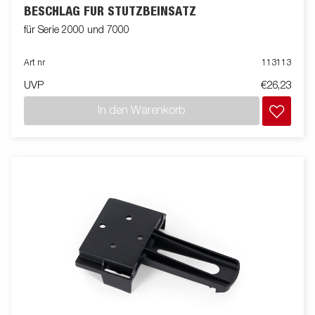
BESCHLAG FÜR STÜTZBEINSATZ
für Serie 2000 und 7000
Art nr
113113
UVP
€26,23
In den Warenkorb