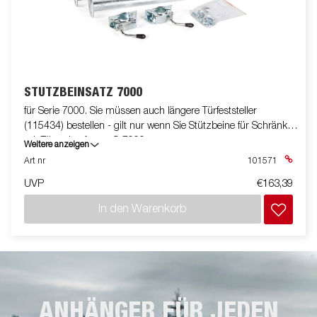
STÜTZBEINSATZ 7000
für Serie 7000. Sie müssen auch längere Türfeststeller
(115434) bestellen - gilt nur wenn Sie Stützbeine für Schränke
mit Türen kaufen an S-7000
Weitere anzeigen
Art nr
101571
UVP
€163,39
In den Warenkorb
ANHÄNGER FÜR JEDEN