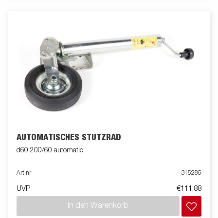
AUTOMATISCHES STÜTZRAD
d60 200/60 automatic
Art nr
315285
UVP
€111,88
In den Warenkorb