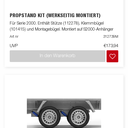
PROPSTAND KIT (WERKSEITIG MONTIERT)
Für Serie 2000. Enthält Stütze (112278), Klemmbügel
(101415) und Montagebügel. Montiert auf S2000-Anhänger
Art nr
312739M
UVP
€173,94
In den Warenkorb