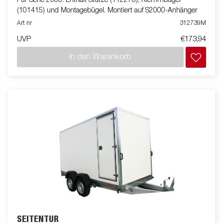
Für Serie 2000. Enthält Stütze (112278), Klemmbügel
(101415) und Montagebügel. Montiert auf S2000-Anhänger
Art nr
312739M
UVP
€173,94
In den Warenkorb
SEITENTÜR