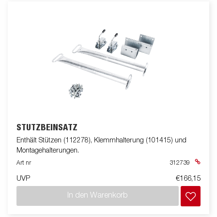
STÜTZBEINSATZ
Enthält Stützen (112278), Klemmhalterung (101415) und
Montagehalterungen.
Art nr
312739
UVP
€166,15
In den Warenkorb