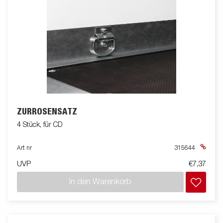
ZURRÖSENSATZ
4 Stück, für CD
Art nr
315644
UVP
€7,37
In den Warenkorb