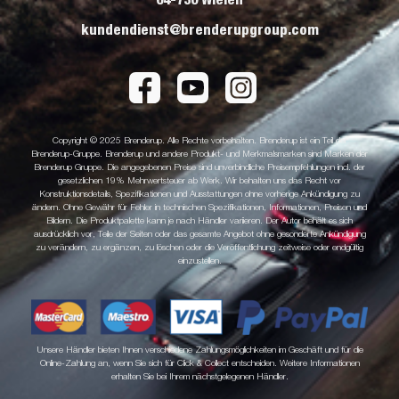
64-730 Wieleń
kundendienst@brenderupgroup.com
Copyright © 2025 Brenderup. Alle Rechte vorbehalten. Brenderup ist ein Teil der
Brenderup-Gruppe. Brenderup und andere Produkt- und Merkmalsmarken sind Marken der
Brenderup Gruppe. Die angegebenen Preise sind unverbindliche Preisempfehlungen incl. der
gesetzlichen 19% Mehrwertsteuer ab Werk. Wir behalten uns das Recht vor
Konstruktionsdetails, Spezifikationen und Ausstattungen ohne vorherige Ankündigung zu
ändern. Ohne Gewähr für Fehler in technischen Spezifikationen, Informationen, Preisen und
Bildern. Die Produktpalette kann je nach Händler variieren. Der Autor behält es sich
ausdrücklich vor, Teile der Seiten oder das gesamte Angebot ohne gesonderte Ankündigung
zu verändern, zu ergänzen, zu löschen oder die Veröffentlichung zeitweise oder endgültig
einzustellen.
Unsere Händler bieten Ihnen verschiedene Zahlungsmöglichkeiten im Geschäft und für die
Online-Zahlung an, wenn Sie sich für Click & Collect entscheiden. Weitere Informationen
erhalten Sie bei Ihrem nächstgelegenen Händler.