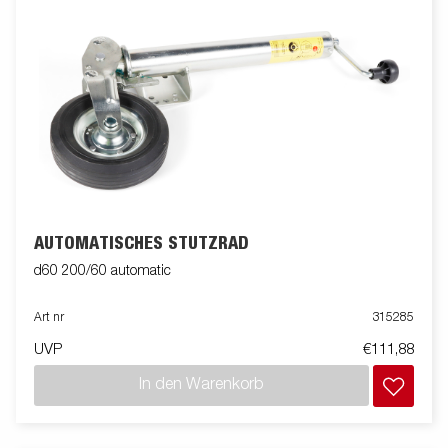
AUTOMATISCHES STÜTZRAD
d60 200/60 automatic
Art nr
315285
UVP
€111,88
In den Warenkorb