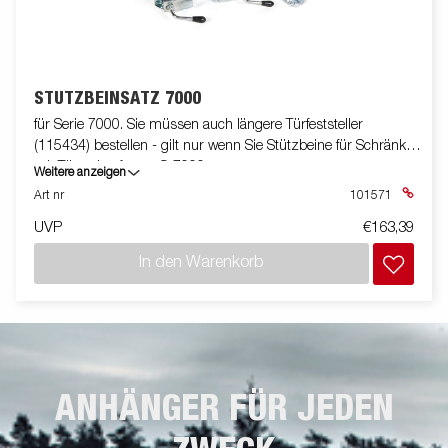
STÜTZBEINSATZ 7000
für Serie 7000. Sie müssen auch längere Türfeststeller
(115434) bestellen - gilt nur wenn Sie Stützbeine für Schränke
mit Türen kaufen an S-7000
Weitere anzeigen
Art nr
101571
UVP
€163,39
In den Warenkorb
ANHÄNGER FÜR JEDEN