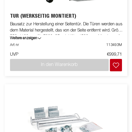
TÜR (WERKSEITIG MONTIERT)
Bausatz zur Herstellung einer Seitentür. Die Türen werden aus
dem Material hergestellt, das von der Seite entfernt wird. Größe
550x1100mm für 7000, CD mit Höhe 1500mm. Montiert auf
Weitere anzeigen
Anhänger
Art nr
113493M
UVP
€999,71
In den Warenkorb