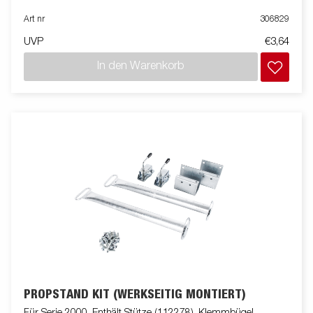
Art nr
306829
UVP
€3,64
In den Warenkorb
PROPSTAND KIT (WERKSEITIG MONTIERT)