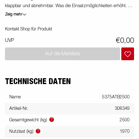
klappbar und abnehmbar. Was die Einsatzmöglichkeiten erhöht. Du
kannst den Anhänger auch als Plattform verwenden. Integrierte
Zeig mehr
Verzurrösen (max. 400 kg / Öse) im Rahmen machen es Dir sehr
einfach deine Ladung zu sichern. Schau Dir unser breites
Kontakt Shop für Produkt
Zubehörprogramm dazu an. Bilder dienen lediglich der
€0,00
UVP
Veranschaulichung. Abbildung ähnlich
Auf die Merkliste
TECHNISCHE DATEN
Name
5375ATB2500
Artikel-Nr.
308349
?
Gesamtgewicht (kg)
2500
?
Nutzlast (kg)
1970