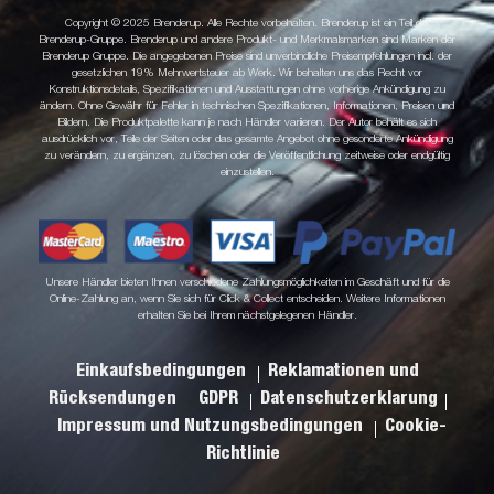
Copyright © 2025 Brenderup. Alle Rechte vorbehalten. Brenderup ist ein Teil der
Brenderup-Gruppe. Brenderup und andere Produkt- und Merkmalsmarken sind Marken der
Brenderup Gruppe. Die angegebenen Preise sind unverbindliche Preisempfehlungen incl. der
gesetzlichen 19% Mehrwertsteuer ab Werk. Wir behalten uns das Recht vor
Konstruktionsdetails, Spezifikationen und Ausstattungen ohne vorherige Ankündigung zu
ändern. Ohne Gewähr für Fehler in technischen Spezifikationen, Informationen, Preisen und
Bildern. Die Produktpalette kann je nach Händler variieren. Der Autor behält es sich
ausdrücklich vor, Teile der Seiten oder das gesamte Angebot ohne gesonderte Ankündigung
zu verändern, zu ergänzen, zu löschen oder die Veröffentlichung zeitweise oder endgültig
einzustellen.
Unsere Händler bieten Ihnen verschiedene Zahlungsmöglichkeiten im Geschäft und für die
Online-Zahlung an, wenn Sie sich für Click & Collect entscheiden. Weitere Informationen
erhalten Sie bei Ihrem nächstgelegenen Händler.
Einkaufsbedingungen
Reklamationen und
Rücksendungen
GDPR
Datenschutzerklarung
Impressum und Nutzungsbedingungen
Cookie-
Richtlinie