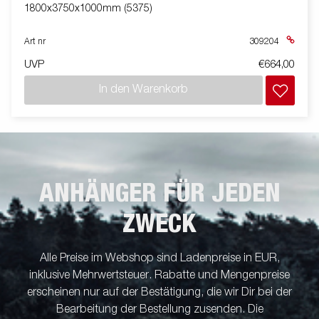
1800x3750x1000mm (5375)
Art nr
309204
UVP
€664,00
In den Warenkorb
ANHÄNGER FÜR JEDEN
ZWECK
Alle Preise im Webshop sind Ladenpreise in EUR,
inklusive Mehrwertsteuer. Rabatte und Mengenpreise
erscheinen nur auf der Bestätigung, die wir Dir bei der
Bearbeitung der Bestellung zusenden. Die