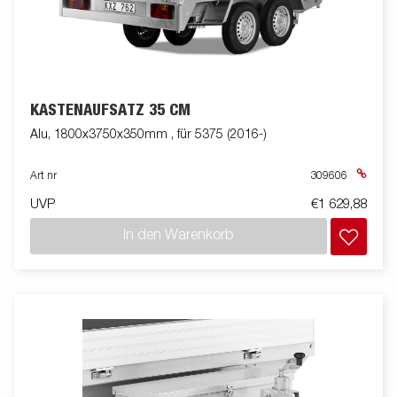
KASTENAUFSATZ 35 CM
Alu, 1800x3750x350mm , für 5375 (2016-)
Art nr
309606
UVP
€1 629,88
In den Warenkorb