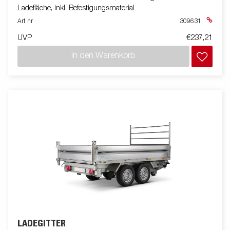
Ladefläche, inkl. Befestigungsmaterial
Art nr
309631
UVP
€237,21
In den Warenkorb
LADEGITTER