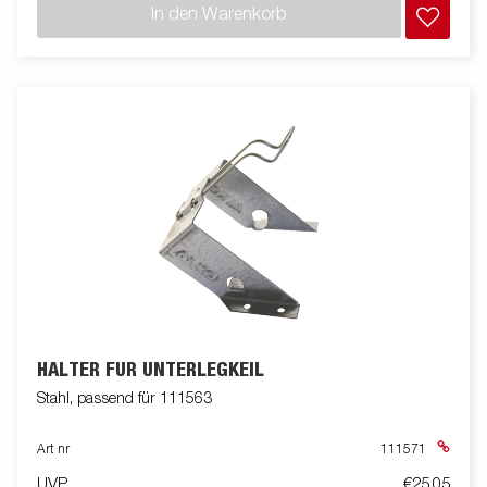
In den Warenkorb
HALTER FÜR UNTERLEGKEIL
Stahl, passend für 111563
Art nr
111571
UVP
€25,05