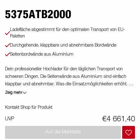
5375ATB2000
Ladefläche abgestimmt für den optimalen Transport von EU-
Paletten
Durchgehende, klappbare und abnehmbare Bordwände
Seitenbordwände aus Aluminium
Dein professioneller Hochlader für den täglichen Transport von
schweren Dingen. Die Seitenwände aus Aluminium sind einfach
klappbar und abnehmbar. Was die Einsatzmöglichkeiten erhöht. Du
kannst den Anhänger auch als Plattform verwenden. Integrierte
Zeig mehr
Verzurrösen (max. 400 kg / Öse) im Rahmen machen es Dir sehr
einfach deine Ladung zu sichern. Schau Dir unser breites
Kontakt Shop für Produkt
Zubehörprogramm dazu an. Bilder dienen lediglich der
€4 661,40
UVP
Veranschaulichung. Abbildung ähnlich
Auf die Merkliste