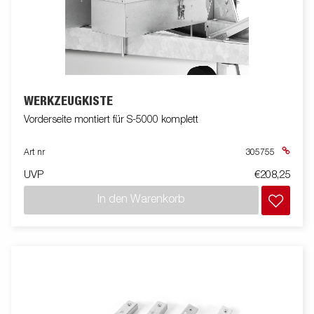
WERKZEUGKISTE
Vorderseite montiert für S-5000 komplett
Art nr
305755
UVP
€208,25
In den Warenkorb