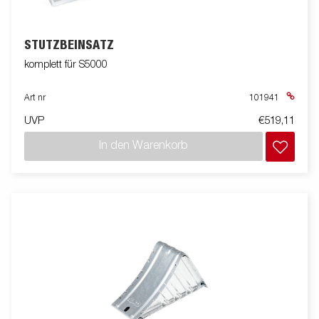
STÜTZBEINSATZ
komplett für S5000
Art nr
101941
UVP
€519,11
In den Warenkorb