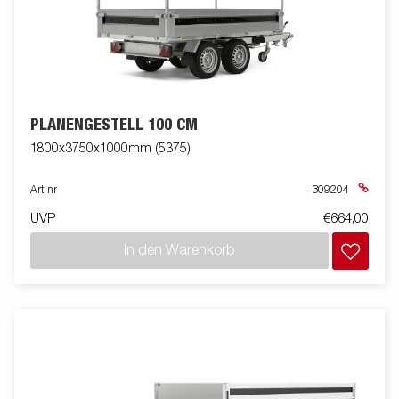
PLANENGESTELL 100 CM
1800x3750x1000mm (5375)
Art nr
309204
UVP
€664,00
In den Warenkorb