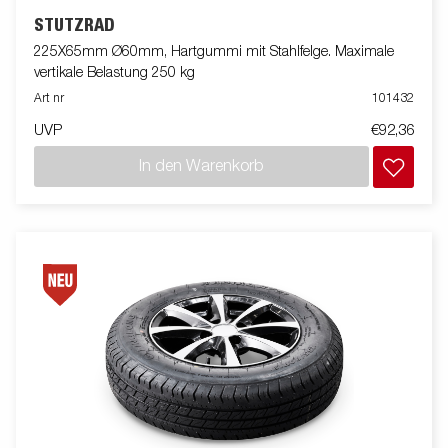
STÜTZRAD
225X65mm Ø60mm, Hartgummi mit Stahlfelge. Maximale
vertikale Belastung 250 kg
Art nr
101432
UVP
€92,36
In den Warenkorb