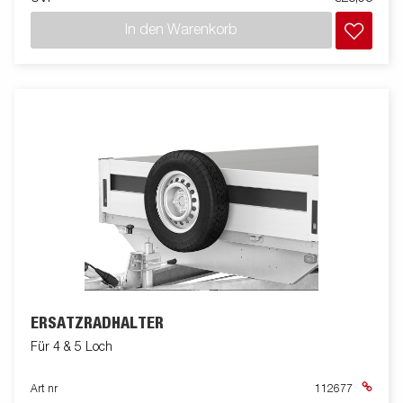
In den Warenkorb
ERSATZRADHALTER
Für 4 & 5 Loch
Art nr
112677