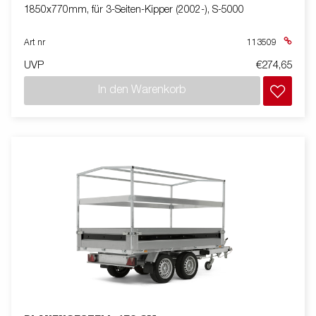
1850x770mm, für 3-Seiten-Kipper (2002-), S-5000
Art nr
113509
UVP
€274,65
In den Warenkorb