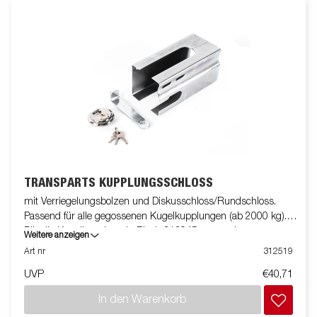
TRANSPARTS KUPPLUNGSSCHLOSS
mit Verriegelungsbolzen und Diskusschloss/Rundschloss.
Passend für alle gegossenen Kugelkupplungen (ab 2000 kg).
Für die Kugelkupplung in Blech 313945 verwenden.
Weitere anzeigen
Art nr
312519
UVP
€40,71
In den Warenkorb