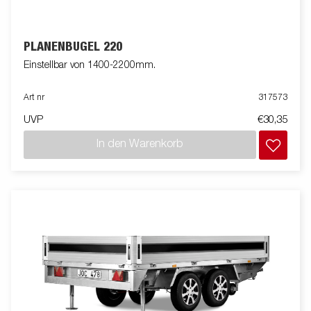
PLANENBÜGEL 220
Einstellbar von 1400-2200mm.
Art nr
317573
UVP
€30,35
In den Warenkorb