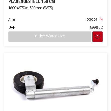
PLANENGESTELL 150 CM
1800x3750x1500mm (5375)
Art nr
309205
UVP
€996,02
In den Warenkorb