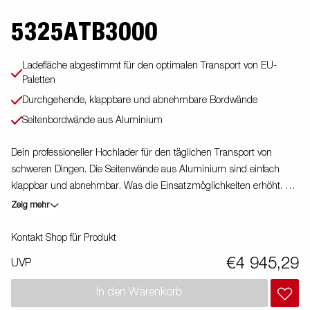
5325ATB3000
Ladefläche abgestimmt für den optimalen Transport von EU-
Paletten
Durchgehende, klappbare und abnehmbare Bordwände
Seitenbordwände aus Aluminium
Dein professioneller Hochlader für den täglichen Transport von
schweren Dingen. Die Seitenwände aus Aluminium sind einfach
klappbar und abnehmbar. Was die Einsatzmöglichkeiten erhöht. Du
kannst den Anhänger auch als Plattform verwenden. Integrierte
Zeig mehr
Verzurrösen (max. 400 kg / Öse) im Rahmen machen es Dir sehr
einfach deine Ladung zu sichern. Schau Dir unser breites
Kontakt Shop für Produkt
Zubehörprogramm dazu an. Bilder dienen lediglich der
€4 945,29
UVP
Veranschaulichung. Abbildung ähnlich
In den Warenkorb