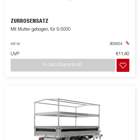
ZURRÖSENSATZ
Mit Mutter gebogen, für S-5000
Art nr
309904
UVP
€11,40
In den Warenkorb