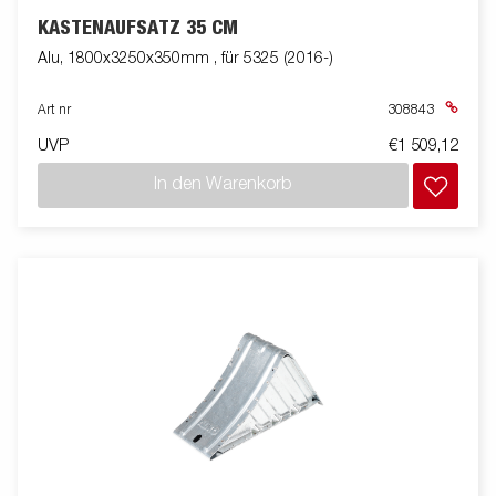
KASTENAUFSATZ 35 CM
Alu, 1800x3250x350mm , für 5325 (2016-)
Art nr
308843
UVP
€1 509,12
In den Warenkorb