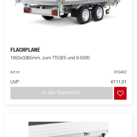
FLACHPLANE
1950x3385mm, zum TT5325 und S-5000
Art nr
315402
UVP
€111,91
In den Warenkorb