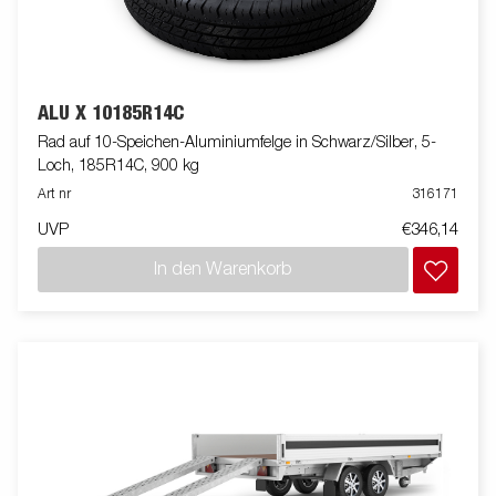
ALU X 10185R14C
Rad auf 10-Speichen-Aluminiumfelge in Schwarz/Silber, 5-
Loch, 185R14C, 900 kg
Art nr
316171
UVP
€346,14
In den Warenkorb