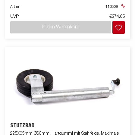
Art nr
113509
UVP
€274,65
In den Warenkorb
STÜTZRAD
225X65mm Ø60mm, Hartgummi mit Stahlfelge. Maximale