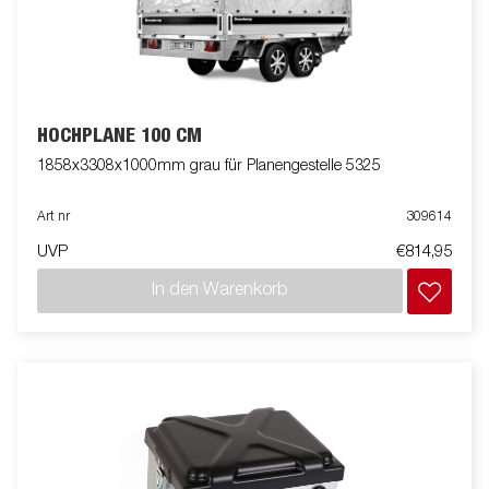
HOCHPLANE 100 CM
1858x3308x1000mm grau für Planengestelle 5325
Art nr
309614
UVP
€814,95
In den Warenkorb