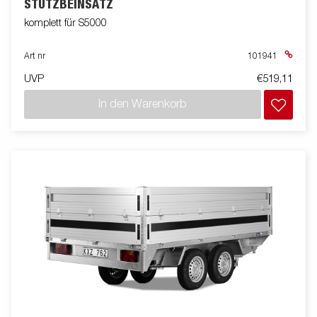
STÜTZBEINSATZ
komplett für S5000
Art nr
101941
UVP
€519,11
In den Warenkorb