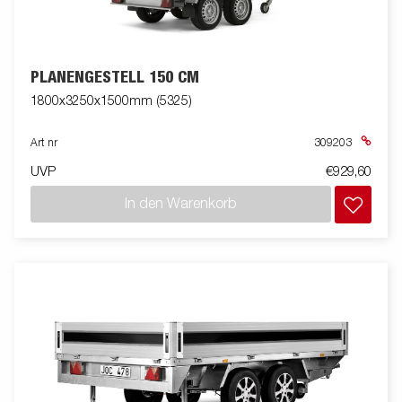
PLANENGESTELL 150 CM
1800x3250x1500mm (5325)
Art nr
309203
UVP
€929,60
In den Warenkorb