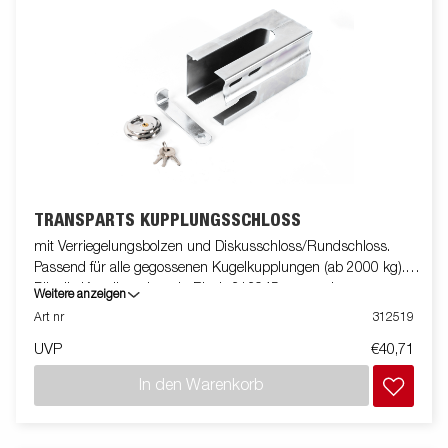
TRANSPARTS KUPPLUNGSSCHLOSS
mit Verriegelungsbolzen und Diskusschloss/Rundschloss.
Passend für alle gegossenen Kugelkupplungen (ab 2000 kg).
Für die Kugelkupplung in Blech 313945 verwenden.
Weitere anzeigen
Art nr
312519
UVP
€40,71
In den Warenkorb