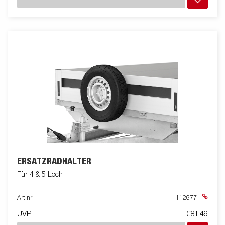
ERSATZRADHALTER
Für 4 & 5 Loch
Art nr
112677
UVP
€81,49