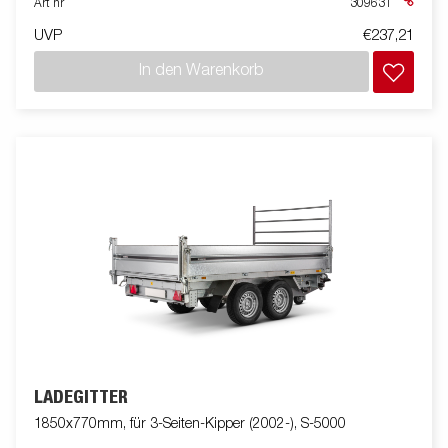
Art nr
309631
UVP
€237,21
In den Warenkorb
LADEGITTER
1850x770mm, für 3-Seiten-Kipper (2002-), S-5000