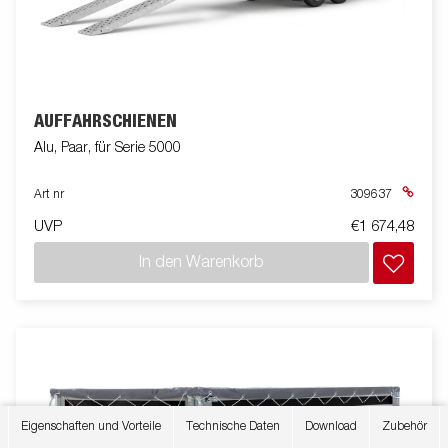
AUFFAHRSCHIENEN
Alu, Paar, für Serie 5000
Art nr
309637
UVP
€1 674,48
In den Warenkorb
Eigenschaften und Vorteile
Technische Daten
Download
Zubehör