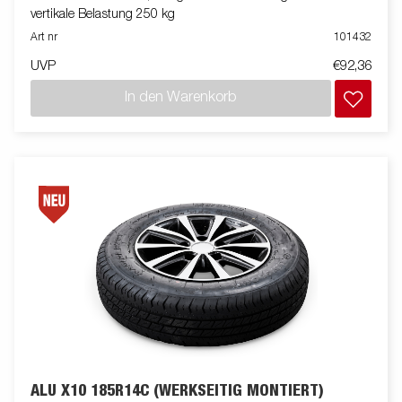
vertikale Belastung 250 kg
Art nr
101432
UVP
€92,36
In den Warenkorb
ALU X10 185R14C (WERKSEITIG MONTIERT)