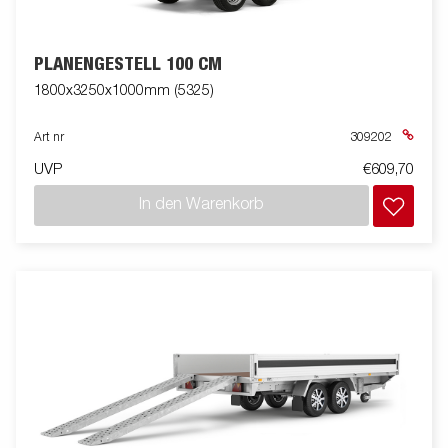
PLANENGESTELL 100 CM
1800x3250x1000mm (5325)
Art nr
309202
UVP
€609,70
In den Warenkorb