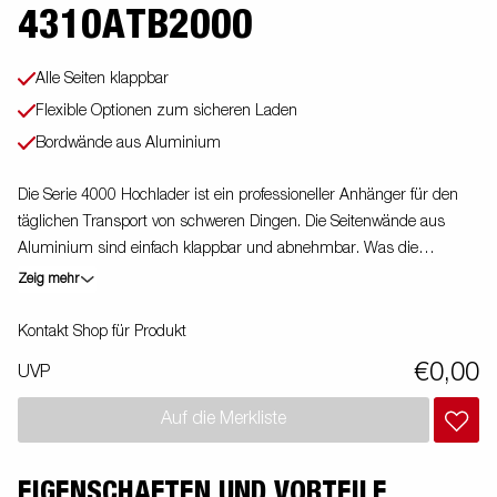
4310ATB2000
Alle Seiten klappbar
Flexible Optionen zum sicheren Laden
Bordwände aus Aluminium
Die Serie 4000 Hochlader ist ein professioneller Anhänger für den
täglichen Transport von schweren Dingen. Die Seitenwände aus
Aluminium sind einfach klappbar und abnehmbar. Was die
Einsatzmöglichkeiten erhöht. Du kannst den Anhänger auch als
Zeig mehr
Plattform verwenden. Integrierte Verzurrösen im Rahmen machen
es Dir sehr einfach deine Ladung zu sichern. Schau Dir unser
Kontakt Shop für Produkt
breites Zubehörprogramm dazu an. Bilder dienen lediglich der
€0,00
UVP
Veranschaulichung. Abbildung ähnlich
Auf die Merkliste
EIGENSCHAFTEN UND VORTEILE