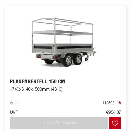
PLANENGESTELL 150 CM
1740x3140x1500mm (4310)
Art nr
112592
UVP
€954,37
In den Warenkorb