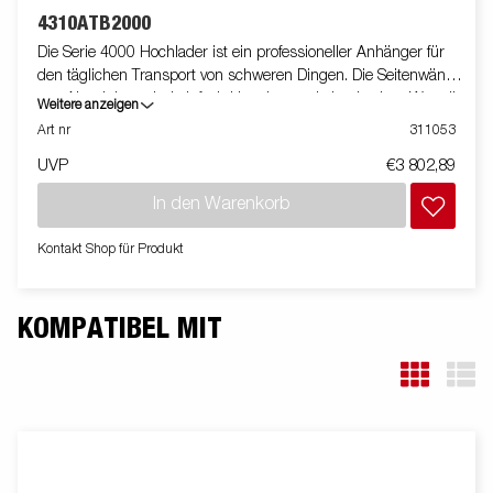
4310ATB2000
Die Serie 4000 Hochlader ist ein professioneller Anhänger für
den täglichen Transport von schweren Dingen. Die Seitenwände
aus Aluminium sind einfach klappbar und abnehmbar. Was die
Weitere anzeigen
Einsatzmöglichkeiten erhöht. Du kannst den Anhänger auch als
Art nr
311053
Plattform verwenden. Integrierte Verzurrösen im Rahmen
UVP
€3 802,89
machen es Dir sehr einfach deine Ladung zu sichern. Schau
Dir unser breites Zubehörprogramm dazu an. Bilder dienen
In den Warenkorb
lediglich der Veranschaulichung. Abbildung ähnlich.
Kontakt Shop für Produkt
KOMPATIBEL MIT