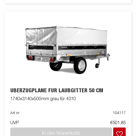
ÜBERZUGPLANE FÜR LAUBGITTER 50 CM
1740x3140x500mm grau für 4310
Art nr
104117
UVP
€501,85
In den Warenkorb