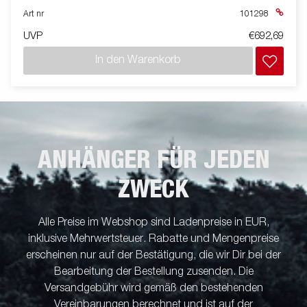
Art nr
101298
UVP
€692,69
In den Warenkorb
ANHÄNGER FÜR JEDEN
ZWECK
Alle Preise im Webshop sind Ladenpreise in EUR,
inklusive Mehrwertsteuer. Rabatte und Mengenpreise
erscheinen nur auf der Bestätigung, die wir Dir bei der
Bearbeitung der Bestellung zusenden. Die
Versandgebühr wird gemäß den bestehenden
Vereinbarungen berechnet und ist auf der