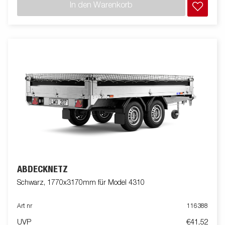
In den Warenkorb
ABDECKNETZ
Schwarz, 1770x3170mm für Model 4310
Art nr
116388
UVP
€41,52