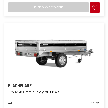
In den Warenkorb
FLACHPLANE
1750x3150mm dunkelgrau für 4310
Art nr
312521