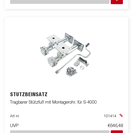
STÜTZBEINSATZ
Tragbarer Stützfuß mit Montagerohr, für S-4000
Art nr
101414
UVP
€646,48