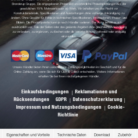
Brenderup Gruppe. Die angegebenen Preise sind unverbindliche Preisempfehlungen incl. der
gesetzlichen 19% Mehrwertsteuer ab Werk. Wir behalten uns das Recht vor
Konstruktionsdetails, Spezifikationen und Ausstattungen ohne vorherige Ankündigung zu
ändern. Ohne Gewähr für Fehler in technischen Spezifikationen, Informationen, Preisen und
Bildern. Die Produktpalette kann je nach Händler variieren. Der Autor behält es sich
ausdrücklich vor, Teile der Seiten oder das gesamte Angebot ohne gesonderte Ankündigung
zu verändern, zu ergänzen, zu löschen oder die Veröffentlichung zeitweise oder endgültig
einzustellen.
Unsere Händler bieten Ihnen verschiedene Zahlungsmöglichkeiten im Geschäft und für die
Online-Zahlung an, wenn Sie sich für Click & Collect entscheiden. Weitere Informationen
erhalten Sie bei Ihrem nächstgelegenen Händler.
Einkaufsbedingungen
Reklamationen und
Rücksendungen
GDPR
Datenschutzerklarung
Impressum und Nutzungsbedingungen
Cookie-
Richtlinie
Eigenschaften und Vorteile
Technische Daten
Download
Zubehör