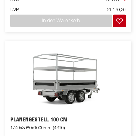
Art nr
303386
UVP
€1 170,20
In den Warenkorb
PLANENGESTELL 100 CM
1740x3080x1000mm (4310)