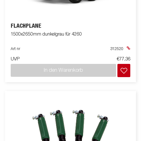
FLACHPLANE
1500x2650mm dunkelgrau für 4260
Art nr
312520
UVP
€77,36
In den Warenkorb