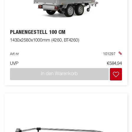
PLANENGESTELL 100 CM
1430x2580x1000mm (4260, BT4260)
Art nr
101297
UVP
€584,94
In den Warenkorb