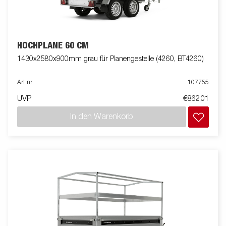
HOCHPLANE 60 CM
1430x2580x900mm grau für Planengestelle (4260, BT4260)
Art nr
107755
UVP
€862,01
In den Warenkorb