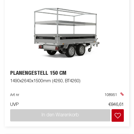
PLANENGESTELL 150 CM
1490x2640x1500mm (4260, BT4260)
Art nr
108951
UVP
€846,61
In den Warenkorb