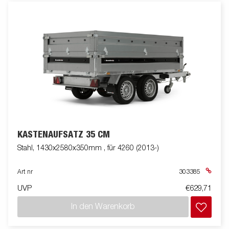
KASTENAUFSATZ 35 CM
Stahl, 1430x2580x350mm , für 4260 (2013-)
Art nr
303385
UVP
€629,71
In den Warenkorb