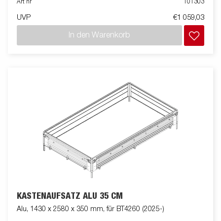
Art nr
101303
UVP
€1 059,03
In den Warenkorb
KASTENAUFSATZ ALU 35 CM
Alu, 1430 x 2580 x 350 mm, für BT4260 (2025-)