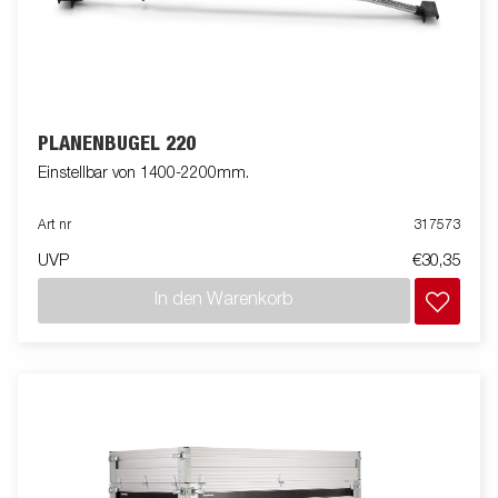
PLANENBÜGEL 220
Einstellbar von 1400-2200mm.
Art nr
317573
UVP
€30,35
In den Warenkorb