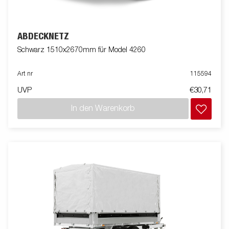
ABDECKNETZ
Schwarz 1510x2670mm für Model 4260
Art nr
115594
UVP
€30,71
In den Warenkorb