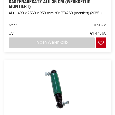
KASTENAUFSATZ ALU 35 CM (WERKSEITIG
MONTIERT)
Alu, 1430 x 2580 x 350 mm, für BT4260 (montiert) (2025-)
Art nr
317967M
UVP
€1 475,98
In den Warenkorb