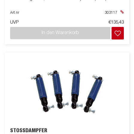
Art nr
303117
UVP
€135,43
In den Warenkorb
STOSSDÄMPFER