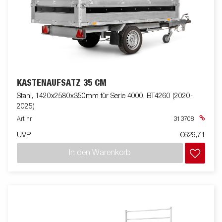
KASTENAUFSATZ 35 CM
Stahl, 1420x2580x350mm für Serie 4000, BT4260 (2020-
2025)
Art nr
313708
UVP
€629,71
In den Warenkorb