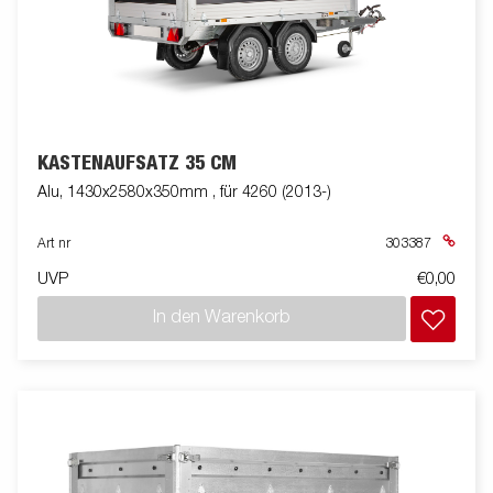
KASTENAUFSATZ 35 CM
Alu, 1430x2580x350mm , für 4260 (2013-)
Art nr
303387
UVP
€0,00
In den Warenkorb