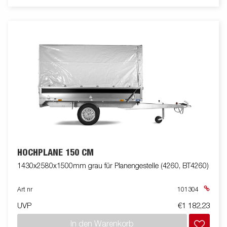
HOCHPLANE 150 CM
1430x2580x1500mm grau für Planengestelle (4260, BT4260)
Art nr
101304
UVP
€1 182,23
In den Warenkorb