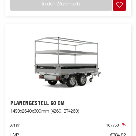
In den Warenkorb
PLANENGESTELL 60 CM
1490x2640x600mm (4260, BT4260)
Art nr
107758
UVP
€384,82