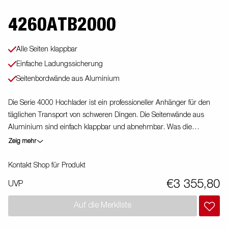
4260ATB2000
Alle Seiten klappbar
Einfache Ladungssicherung
Seitenbordwände aus Aluminium
Die Serie 4000 Hochlader ist ein professioneller Anhänger für den
täglichen Transport von schweren Dingen. Die Seitenwände aus
Aluminium sind einfach klappbar und abnehmbar. Was die
Einsatzmöglichkeiten erhöht. Du kannst den Anhänger auch als
Zeig mehr
Plattform verwenden. Integrierte Verzurrösen im Rahmen machen
es Dir sehr einfach deine Ladung zu sichern. Schau Dir unser
Kontakt Shop für Produkt
breites Zubehörprogramm dazu an. Bilder dienen lediglich der
€3 355,80
UVP
Veranschaulichung. Abbildung ähnlich.
Auf die Merkliste