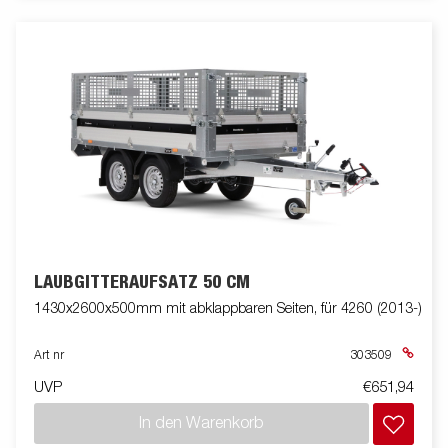
LAUBGITTERAUFSATZ 50 CM
1430x2600x500mm mit abklappbaren Seiten, für 4260 (2013-)
Art nr
303509
UVP
€651,94
In den Warenkorb