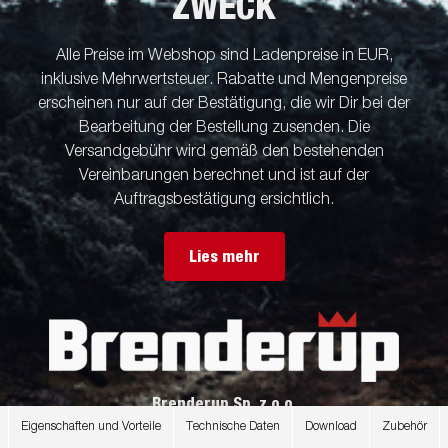
ZWECK
Alle Preise im Webshop sind Ladenpreise in EUR,
inklusive Mehrwertsteuer. Rabatte und Mengenpreise
erscheinen nur auf der Bestätigung, die wir Dir bei der
Bearbeitung der Bestellung zusenden. Die
Versandgebühr wird gemäß den bestehenden
Vereinbarungen berechnet und ist auf der
Auftragsbestätigung ersichtlich.
Lies mehr
Brenderup Sp. z o.o.
ul. Przemysłowa 3
Eigenschaften und Vorteile
Technische Daten
Download
Zubehör