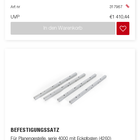
Art nr
317967
UVP
€1 410,44
In den Warenkorb
BEFESTIGUNGSSATZ
Für Planengestelle, serie 4000 mit Eckpfosten (4260)