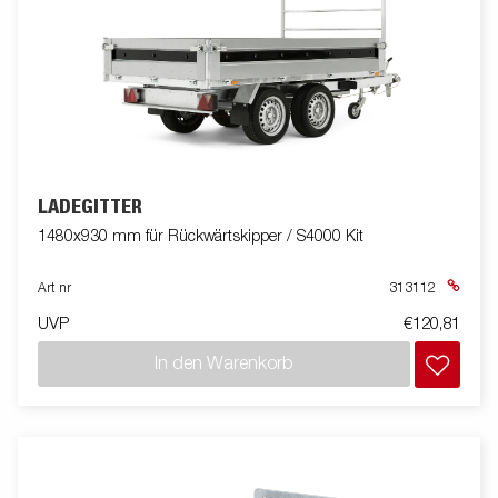
LADEGITTER
1480x930 mm für Rückwärtskipper / S4000 Kit
Art nr
313112
UVP
€120,81
In den Warenkorb