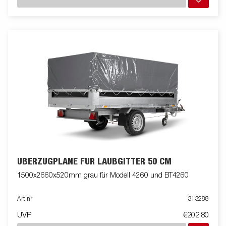
ÜBERZUGPLANE FÜR LAUBGITTER 50 CM
1500x2660x520mm grau für Modell 4260 und BT4260
Art nr
313288
UVP
€202,80