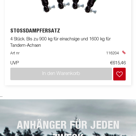
STOSSDÄMPFERSATZ
4 Stück. Bis zu 900 kg für einachsige und 1600 kg für
Tandem-Achsen
Art nr
116204
UVP
€615,46
In den Warenkorb
.
.
ANHÄNGER FÜR JEDEN