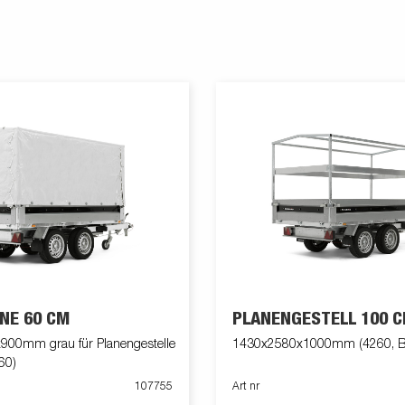
NE 60 CM
PLANENGESTELL 100 
00mm grau für Planengestelle
1430x2580x1000mm (4260, B
60)
107755
Art nr