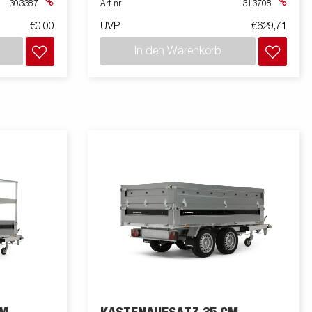
303387
Art nr
313708
€0,00
UVP
€629,71
In den Warenkorb