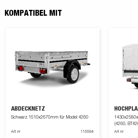
KOMPATIBEL MIT
ABDECKNETZ
HOCHPLA
Schwarz 1510x2670mm für Model 4260
1430x2580x9
(4260, BT42
Art nr
115594
Art nr