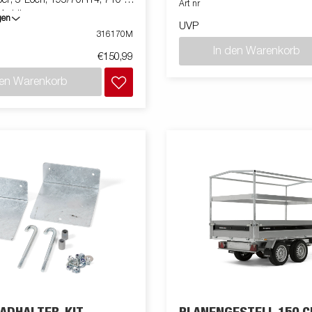
ber, 5-Loch, 195/70R14, 710 kg,
Art nr
f Anhänger
gen
UVP
316170M
In den Warenkorb
€150,99
den Warenkorb