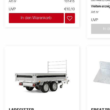
Schwarz/Sil
Art nr
101415
montiert au
Weitere anzei
UVP
€10,10
Art nr
In den Warenkorb
UVP
In 