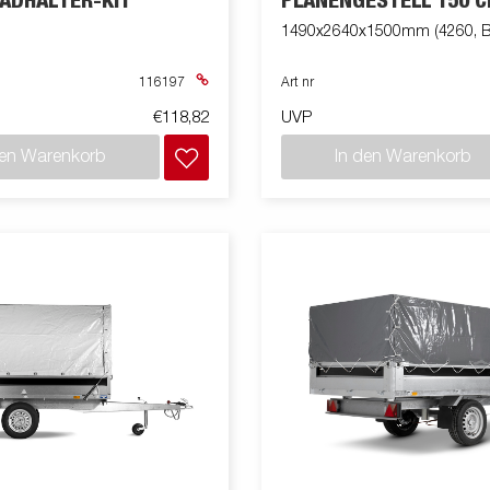
ADHALTER-KIT
PLANENGESTELL 150 
1490x2640x1500mm (4260, B
116197
Art nr
€118,82
UVP
den Warenkorb
In den Warenkorb