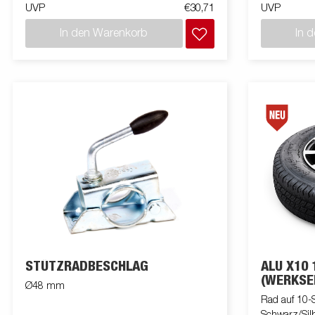
UVP
€30,71
UVP
In den Warenkorb
In 
STÜTZRADBESCHLAG
ALU X10 
(WERKSE
Ø48 mm
Rad auf 10-