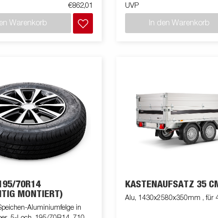
€862,01
UVP
den Warenkorb
In den Warenkorb
195/70R14
KASTENAUFSATZ 35 C
ITIG MONTIERT)
Alu, 1430x2580x350mm , für 
Speichen-Aluminiumfelge in