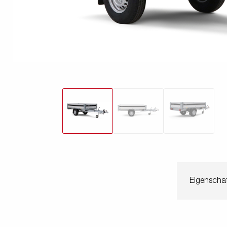
freund
Elektrik &
Kasten &
St
Beleuchtung
Laubgitteraufsatz
Boden
Zubehör-Kit
Kipp
Eigenschaf