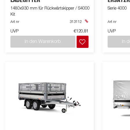
LADEGITTER
ERSATZR
1480x930 mm für Rückwärtskipper / S4000
Serie 4000
Kit
Art nr
313112
Art nr
UVP
€120,81
UVP
In den Warenkorb
In 