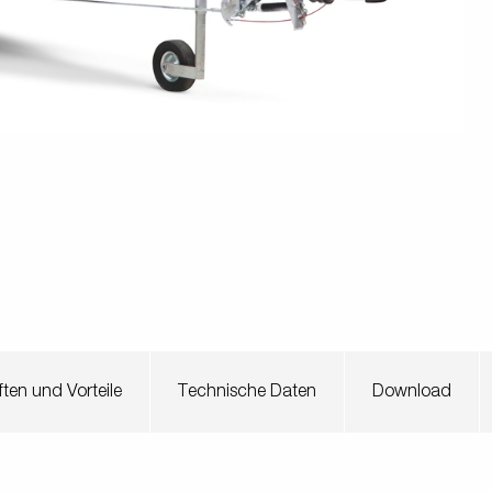
en
Wenden mit einem Anhänger
ützrad
Ladezubehör
Laderampe
Stützbei
Der richtige Reifendruck
Deine Checkliste vor Fahrantritt
Anschlussplan Anhängersteckd
Auf- und Abslippen
Werkzeug- &
Reifen / Alu
funktion
Anhänger richtig beladen
Winde
batteriekasten
/ Kotflüg
Richtige Stützlast
Sicherung von Booten
Parken mit Anhänger – Was gilt
ten und Vorteile
Technische Daten
Download