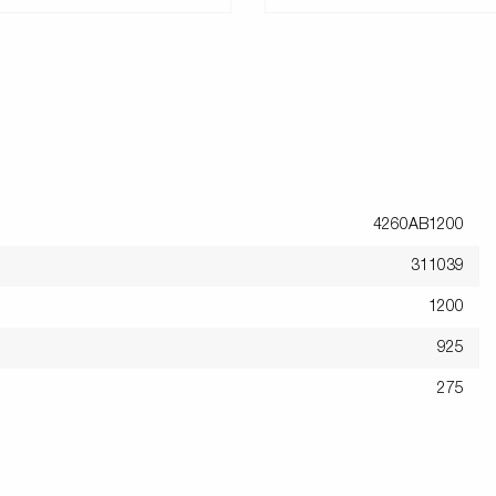
4260AB1200
311039
1200
925
275