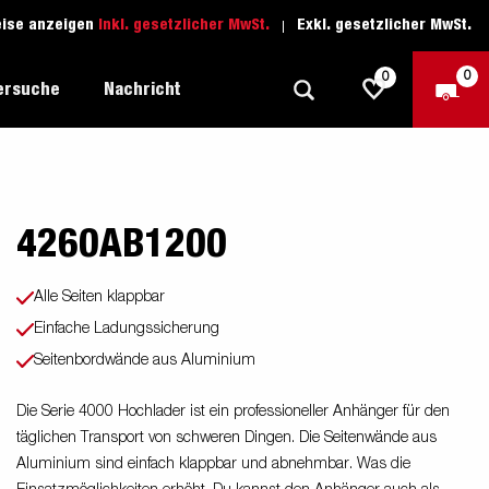
eise anzeigen
Inkl. gesetzlicher MwSt.
Exkl. gesetzlicher MwSt.
0
0
ersuche
Nachricht
4260AB1200
Freizeit-Anhänger
Fahrschule
sich
1205 Limited Edition
Boots-Anhänger
Ersatzteile
Alle Seiten klappbar
Anhänger für Autotransporte
Einfache Ladungssicherung
nsporter
ckel
Seitenbordwände aus Aluminium
Schwerlast-Anhänger
Wassersport-Anhänger
Die Serie 4000 Hochlader ist ein professioneller Anhänger für den
täglichen Transport von schweren Dingen. Die Seitenwände aus
Anhänger für Unternehmer
Aluminium sind einfach klappbar und abnehmbar. Was die