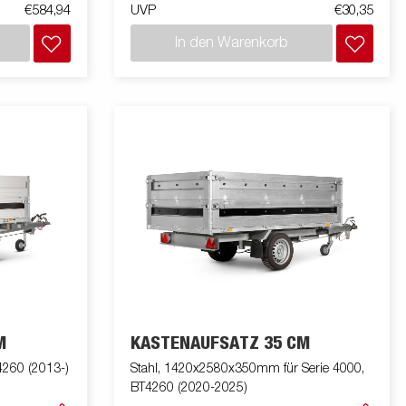
€584,94
UVP
€30,35
In den Warenkorb
M
KASTENAUFSATZ 35 CM
4260 (2013-)
Stahl, 1420x2580x350mm für Serie 4000,
BT4260 (2020-2025)