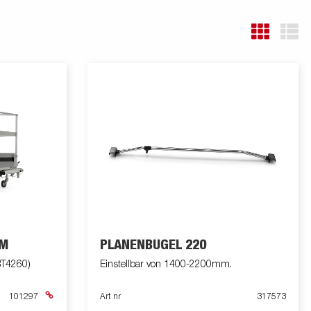
CM
PLANENBÜGEL 220
T4260)
Einstellbar von 1400-2200mm.
101297
Art nr
317573