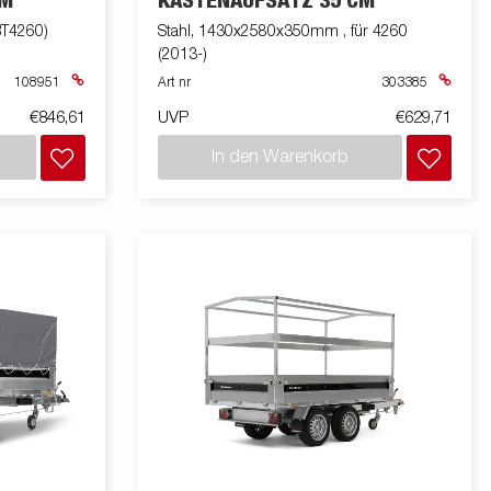
CM
KASTENAUFSATZ 35 CM
T4260)
Stahl, 1430x2580x350mm , für 4260
(2013-)
108951
Art nr
303385
€846,61
UVP
€629,71
In den Warenkorb