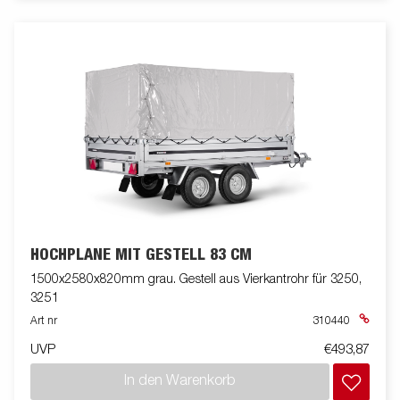
HOCHPLANE MIT GESTELL 83 CM
1500x2580x820mm grau. Gestell aus Vierkantrohr für 3250,
3251
Art nr
310440
UVP
€493,87
In den Warenkorb