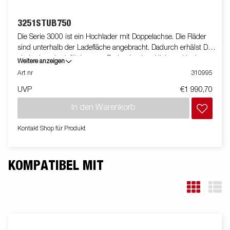
3251STUB750
Die Serie 3000 ist ein Hochlader mit Doppelachse. Die Räder
sind unterhalb der Ladefläche angebracht. Dadurch erhälst Du
ein breitere Ladefläche, statt Breite durch seitlich positionierte
Weitere anzeigen
Räder zu verlieren. Du kannst bei diesem Anhänger alle 4
Art nr
310995
Bordwände serienmäßig abklappen. Du findes weiteres
UVP
€1 990,70
Zubehör auf unserer Webseite. Bilder dienen nur der
Veranschaulichung. Abbildung ähnlich.
In den Warenkorb
Kontakt Shop für Produkt
KOMPATIBEL MIT