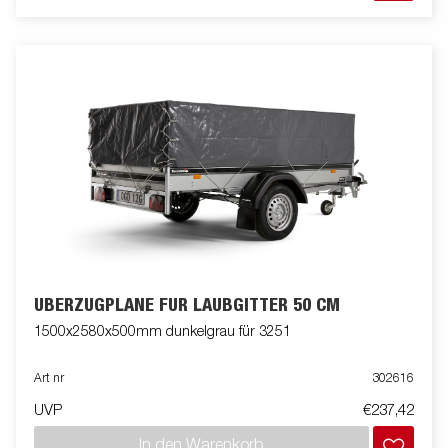
ÜBERZUGPLANE FÜR LAUBGITTER 50 CM
1500x2580x500mm dunkelgrau für 3251
Art nr
302616
UVP
€237,42
In den Warenkorb