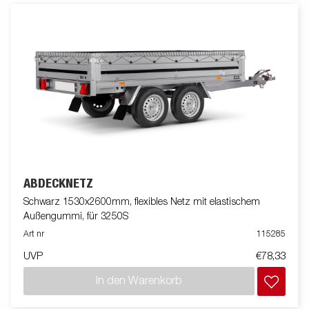
ABDECKNETZ
Schwarz 1530x2600mm, flexibles Netz mit elastischem
Außengummi, für 3250S
Art nr
115285
UVP
€78,33
In den Warenkorb