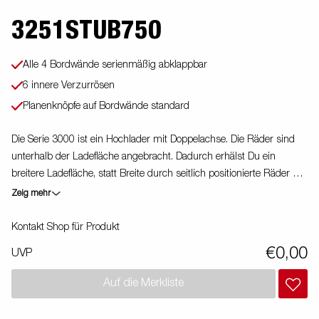
3251STUB750
Alle 4 Bordwände serienmäßig abklappbar
6 innere Verzurrösen
Planenknöpfe auf Bordwände standard
Die Serie 3000 ist ein Hochlader mit Doppelachse. Die Räder sind
unterhalb der Ladefläche angebracht. Dadurch erhälst Du ein
breitere Ladefläche, statt Breite durch seitlich positionierte Räder zu
verlieren. Du kannst bei diesem Anhänger alle 4 Bordwände
Zeig mehr
serienmäßig abklappen. Du findes weiteres Zubehör auf unserer
Webseite. Bilder dienen nur der Veranschaulichung. Abbildung
Kontakt Shop für Produkt
ähnlich.
€0,00
UVP
Auf die Merkliste