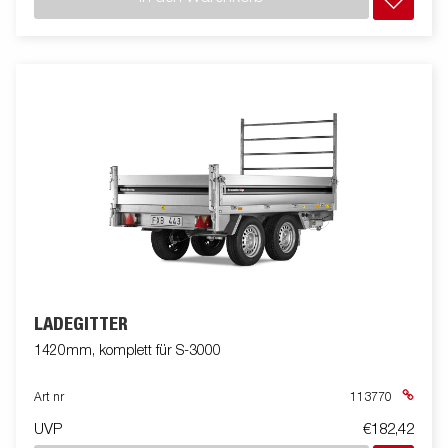
LADEGITTER
1420mm, komplett für S-3000
Art nr
113770
UVP
€182,42