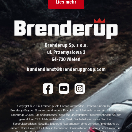
Lies mehr
Brenderup Sp. z o.o.
ul. Przemysłowa 3
64-730 Wieleń
kundendienst@brenderupgroup.com
Copyright © 2025 Brenderup. Alle Rechte vorbehalten. Brenderup ist ein Teil der
Brenderup-Gruppe. Brenderup und andere Produkt- und Merkmalsmarken sind Marken der
Brenderup Gruppe. Die angegebenen Preise sind unverbindliche Preisempfehlungen incl. der
gesetzlichen 19% Mehrwertsteuer ab Werk. Wir behalten uns das Recht vor
Konstruktionsdetails, Spezifikationen und Ausstattungen ohne vorherige Ankündigung zu
ändern. Ohne Gewähr für Fehler in technischen Spezifikationen, Informationen, Preisen und