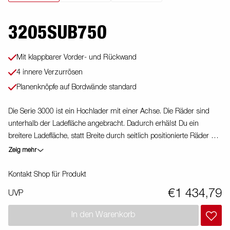
3205SUB750
Mit klappbarer Vorder- und Rückwand
4 innere Verzurrösen
Planenknöpfe auf Bordwände standard
Die Serie 3000 ist ein Hochlader mit einer Achse. Die Räder sind
unterhalb der Ladefläche angebracht. Dadurch erhälst Du ein
breitere Ladefläche, statt Breite durch seitlich positionierte Räder zu
verlieren. Du kannst bei diesem Anhänger die Vorderwand
Zeig mehr
zusätzlich serienmäßig abklappen. Du findes weiteres Zubehör auf
unserer Webseite. Bilder dienen nur der Veranschaulichung.
Kontakt Shop für Produkt
Abbildung ähnlich.
€1 434,79
UVP
In den Warenkorb