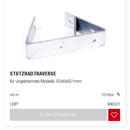
STÜTZRADTRAVERSE
für ungebremste Modelle. 50x6x651mm
Art nr
101654
UVP
€40,01
In den Warenkorb