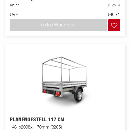
Art nr
312519
UVP
€40,71
In den Warenkorb
PLANENGESTELL 117 CM
1481x2098x1170mm (3205)