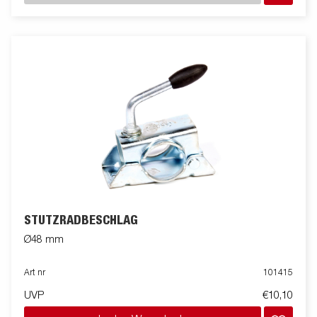
STÜTZRADBESCHLAG
Ø48 mm
Art nr
101415
UVP
€10,10