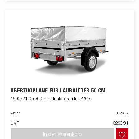
ÜBERZUGPLANE FÜR LAUBGITTER 50 CM
1500x2120x500mm dunkelgrau für 3205
Art nr
302617
UVP
€230,91
In den Warenkorb