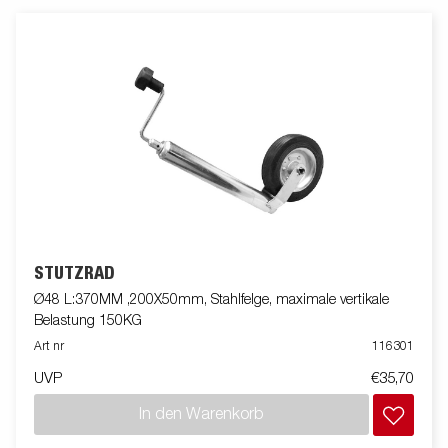
STÜTZRAD
Ø48 L:370MM ,200X50mm, Stahlfelge, maximale vertikale
Belastung 150KG
Art nr
116301
UVP
€35,70
In den Warenkorb