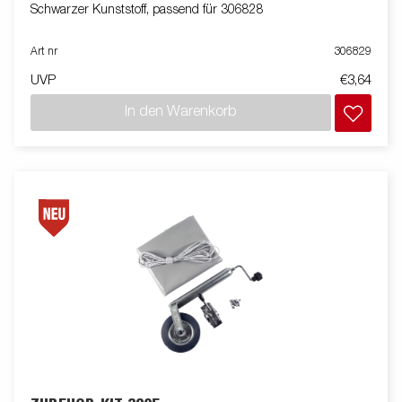
Schwarzer Kunststoff, passend für 306828
Art nr
306829
UVP
€3,64
In den Warenkorb