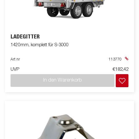
LADEGITTER
1420mm, komplett für S-3000
Art nr
113770
UVP
€182,42
In den Warenkorb