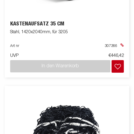
KASTENAUFSATZ 35 CM
Stahl, 1420x2040mm, für 3205
Art nr
307366
UVP
€446,42
In den Warenkorb