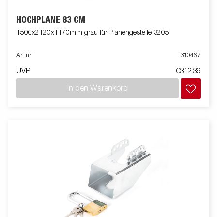
HOCHPLANE 83 CM
1500x2120x1170mm grau für Planengestelle 3205
Art nr
310467
UVP
€312,39
In den Warenkorb