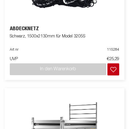
ABDECKNETZ
Schwarz, 1500x2130mm für Model 3205S
Art nr
115284
UVP
€25,29
In den Warenkorb