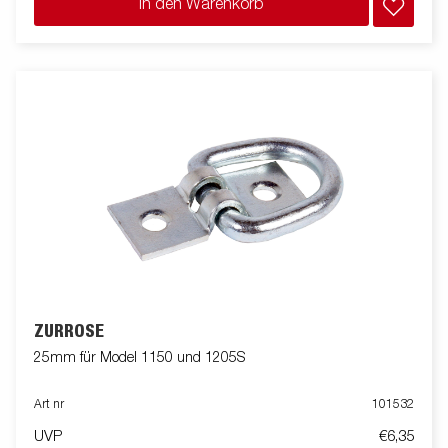
In den Warenkorb
ZURRÖSE
25mm für Model 1150 und 1205S
Art nr
101532
UVP
€6,35