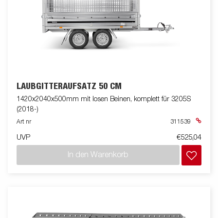
LAUBGITTERAUFSATZ 50 CM
1420x2040x500mm mit losen Beinen, komplett für 3205S
(2018-)
Art nr
311539
UVP
€525,04
In den Warenkorb