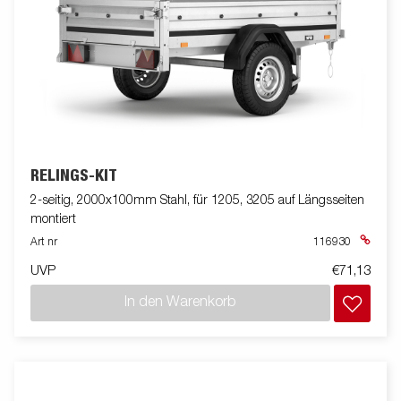
RELINGS-KIT
2-seitig, 2000x100mm Stahl, für 1205, 3205 auf Längsseiten
montiert
Art nr
116930
UVP
€71,13
In den Warenkorb