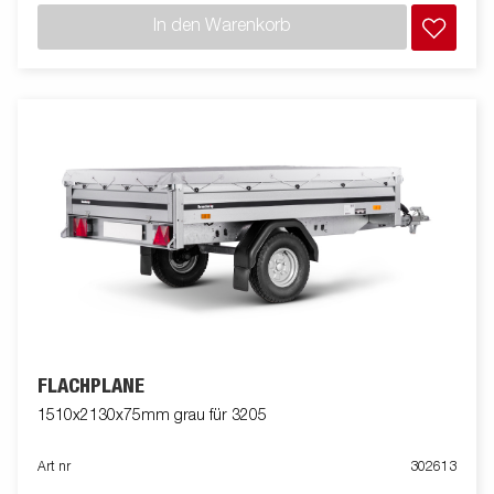
In den Warenkorb
FLACHPLANE
1510x2130x75mm grau für 3205
Art nr
302613