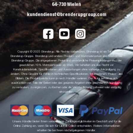
64-730 Wieleń
kundendienst@brenderupgroup.com
Copyright © 2025 Brenderup. Alle Rechte vorbehalten. Brenderup ist ein Teil der
Brenderup-Gruppe. Brenderup und andere Produkt- und Merkmalsmarken sind Marken der
Brenderup Gruppe. Die angegebenen Preise sind unverbindliche Preisempfehlungen incl. der
gesetzlichen 19% Mehrwertsteuer ab Werk. Wir behalten uns das Recht vor
Konstruktionsdetails, Spezifikationen und Ausstattungen ohne vorherige Ankündigung zu
ändern. Ohne Gewähr für Fehler in technischen Spezifikationen, Informationen, Preisen und
Bildern. Die Produktpalette kann je nach Händler variieren. Der Autor behält es sich
ausdrücklich vor, Teile der Seiten oder das gesamte Angebot ohne gesonderte Ankündigung
zu verändern, zu ergänzen, zu löschen oder die Veröffentlichung zeitweise oder endgültig
einzustellen.
Unsere Händler bieten Ihnen verschiedene Zahlungsmöglichkeiten im Geschäft und für die
Online-Zahlung an, wenn Sie sich für Click & Collect entscheiden. Weitere Informationen
erhalten Sie bei Ihrem nächstgelegenen Händler.