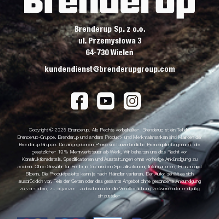
Brenderup Sp. z o.o.
ul. Przemysłowa 3
64-730 Wieleń
kundendienst@brenderupgroup.com
Copyright © 2025 Brenderup. Alle Rechte vorbehalten. Brenderup ist ein Teil der
Brenderup-Gruppe. Brenderup und andere Produkt- und Merkmalsmarken sind Marken der
Brenderup Gruppe. Die angegebenen Preise sind unverbindliche Preisempfehlungen incl. der
gesetzlichen 19% Mehrwertsteuer ab Werk. Wir behalten uns das Recht vor
Konstruktionsdetails, Spezifikationen und Ausstattungen ohne vorherige Ankündigung zu
ändern. Ohne Gewähr für Fehler in technischen Spezifikationen, Informationen, Preisen und
Bildern. Die Produktpalette kann je nach Händler variieren. Der Autor behält es sich
ausdrücklich vor, Teile der Seiten oder das gesamte Angebot ohne gesonderte Ankündigung
zu verändern, zu ergänzen, zu löschen oder die Veröffentlichung zeitweise oder endgültig
einzustellen.