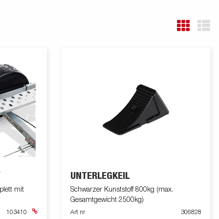
Y
UNTERLEGKEIL
lett mit
Schwarzer Kunststoff 800kg (max.
Gesamtgewicht 2500kg)
103410
Art nr
306828