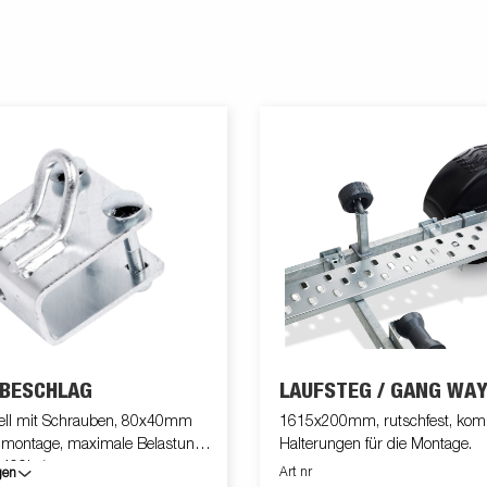
BESCHLAG
LAUFSTEG / GANG WA
ell mit Schrauben, 80x40mm
1615x200mm, rutschfest, komp
montage, maximale Belastung
Halterungen für die Montage.
 400kg)
Art nr
gen