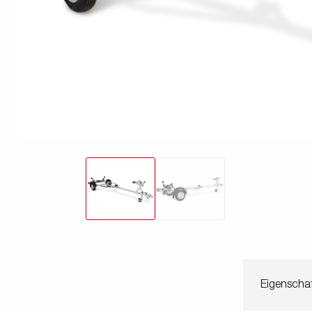
freund
Elektrik &
Kasten &
St
Beleuchtung
Laubgitteraufsatz
Boden
Zubehör-Kit
Kipp
Eigenschaf