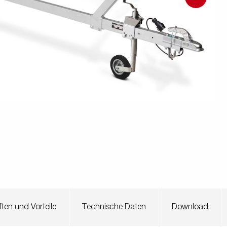
en
Wenden mit einem Anhänger
ützrad
Ladezubehör
Laderampe
Stützbei
Der richtige Reifendruck
Deine Checkliste vor Fahrantritt
Anschlussplan Anhängersteckd
Auf- und Abslippen
Werkzeug- &
Reifen / Alu
funktion
Anhänger richtig beladen
Winde
batteriekasten
/ Kotflüg
Richtige Stützlast
Sicherung von Booten
Parken mit Anhänger – Was gilt
ten und Vorteile
Technische Daten
Download