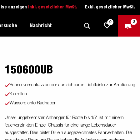
eise anzeigen
Inkl. gesetzlicher MwSt.
Exkl. gesetzlicher MwSt.
0
0
ersuche
Nachricht
150600UB
Freizeit-Anhänger
Fahrschule
sich
1205 Limited Edition
Boots-Anhänger
Ersatzteile
Schnellverschluss an der ausziehbaren Lichtleiste zur Arretierung
Anhänger für Autotransporte
Kielrollen
nsporter
ckel
Wasserdichte Radnaben
Schwerlast-Anhänger
Wassersport-Anhänger
Unser ungebremster Anhänger für Boote bis 15" ist mit einem
feuerverzinkten Einzel-Chassis für eine lange Lebensdauer
Anhänger für Unternehmer
ausgestattet. Dies bietet Dir ein ausgezeichnetes Fahrverhalten. Die