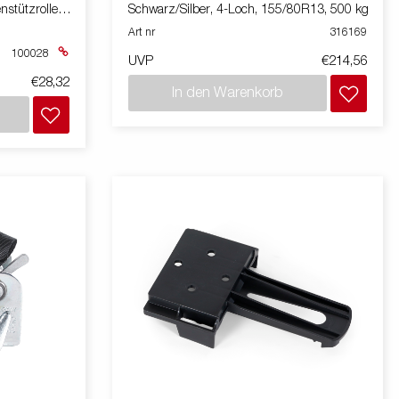
stützrollen,
Schwarz/Silber, 4-Loch, 155/80R13, 500 kg
Art nr
316169
100028
UVP
€214,56
€28,32
In den Warenkorb