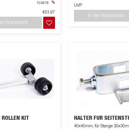
103418
UVP
€51,97
In den Warenkorb
den Warenkorb
 ROLLEN KIT
HALTER FÜR SEITENST
40x40mm, für Stange 30x30m