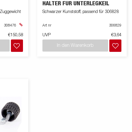
HALTER FÜR UNTERLEGKEIL
 Zuggewicht
Schwarzer Kunststoff, passend für 306828
308476
Art nr
306829
€150,58
UVP
€3,64
In den Warenkorb