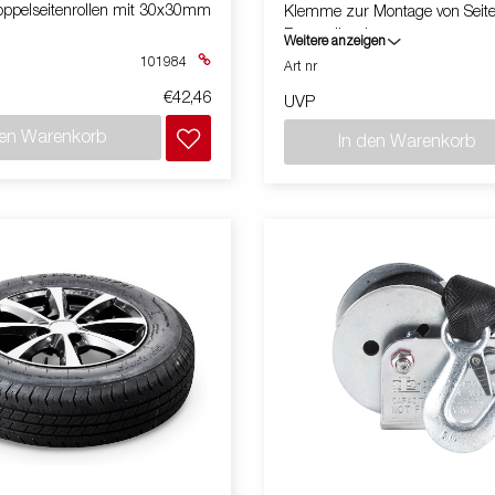
ppelseitenrollen mit 30x30mm
Klemme zur Montage von Seiten
Bootsstützplatten usw.
Weitere anzeigen
101984
Art nr
€42,46
UVP
den Warenkorb
In den Warenkorb