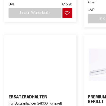
Art nr
UVP
€15,20
UVP
In den Warenkorb
In 
ERSATZRADHALTER
PREMIUM
GERILLT
Für Bootsanhänger S-8000, komplett