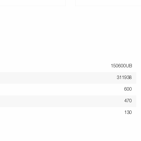
150600UB
311938
600
470
130