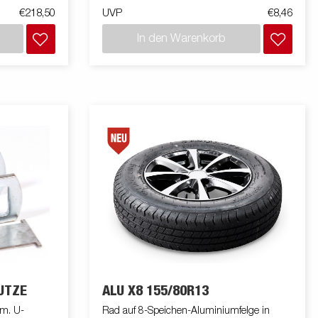
€218,50
UVP
€8,46
In den Warenkorb
ÜTZE
ALU X8 155/80R13
m. U-
Rad auf 8-Speichen-Aluminiumfelge in