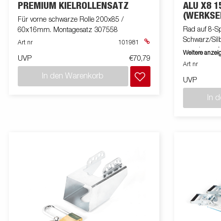
PREMIUM KIELROLLENSATZ
ALU X8 1
(WERKSE
Für vorne schwarze Rolle 200x85 /
Rad auf 8-S
60x16mm. Montagesatz 307558
Schwarz/Sil
Art nr
101981
montiert au
Weitere anzei
UVP
€70,79
Art nr
In den Warenkorb
UVP
In 