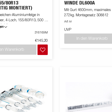
55/80R13
WINDE DL600A
ITIG MONTIERT)
Mit Gurt 4600mm, maximales
peichen-Aluminiumfelge in
272kg. Montagesatz 308812
ber, 4-Loch, 155/80R13, 500 kg,
Art nr
f Anhänger
gen
UVP
316169M
In den Warenkorb
€145,20
den Warenkorb