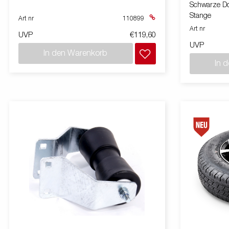
Schwarze Do
Stange
Art nr
110899
Art nr
UVP
€119,60
UVP
In den Warenkorb
In 