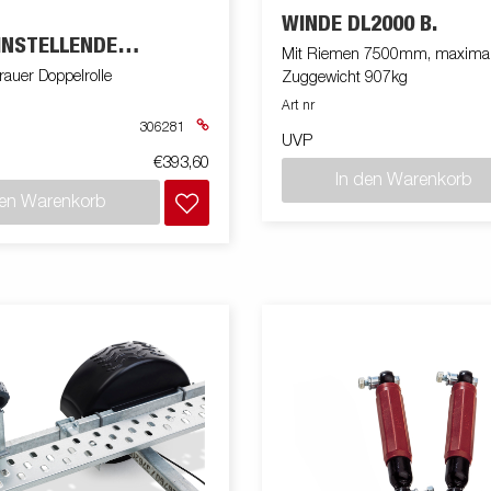
WINDE DL2000 B.
INSTELLENDE
Mit Riemen 7500mm, maxima
NG
rauer Doppelrolle
Zuggewicht 907kg
Art nr
306281
UVP
€393,60
In den Warenkorb
den Warenkorb