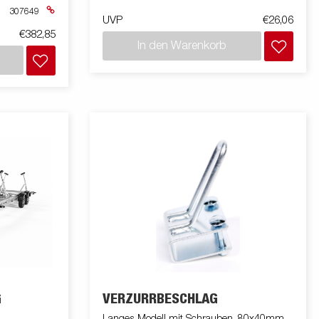
307649
UVP
€26,06
€382,85
In den Warenkorb
G
VERZURRBESCHLAG