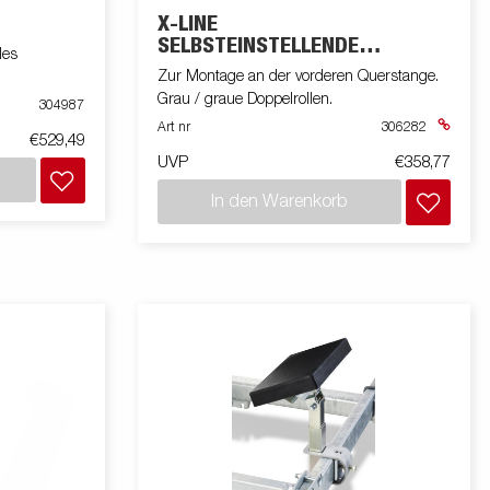
X-LINE
SELBSTEINSTELLENDE
les
HALTERUNG
Zur Montage an der vorderen Querstange.
Grau / graue Doppelrollen.
304987
Art nr
306282
€529,49
UVP
€358,77
In den Warenkorb