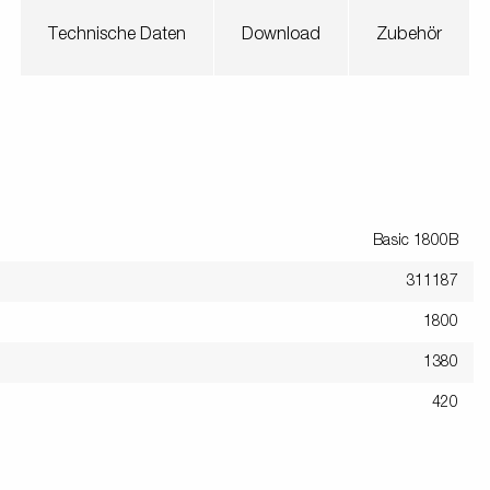
en
Wenden mit einem Anhänger
ützrad
Ladezubehör
Laderampe
Stützbei
Technische Daten
Download
Zubehör
Der richtige Reifendruck
Deine Checkliste vor Fahrantritt
Anschlussplan Anhängersteckd
Auf- und Abslippen
Werkzeug- &
Reifen / Alu
funktion
Anhänger richtig beladen
Winde
batteriekasten
/ Kotflüg
Richtige Stützlast
Sicherung von Booten
Basic 1800B
Parken mit Anhänger – Was gilt
311187
1800
1380
420