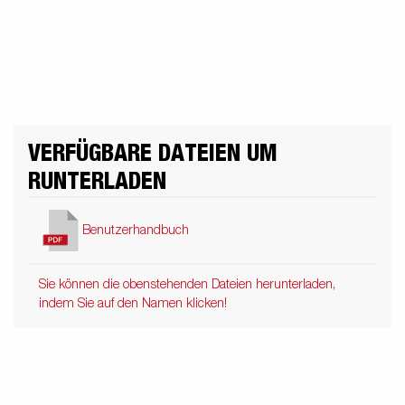
Elektrisiere deine Reise
n
Premium und X-Line
Ersatzteile
ose
Fahrschule
felgen
VERFÜGBARE DATEIEN UM
el
RUNTERLADEN
?
Benutzerhandbuch
Sie können die obenstehenden Dateien herunterladen,
indem Sie auf den Namen klicken!