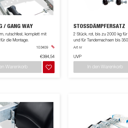
G / GANG WAY
STOSSDÄMPFERSATZ
 rutschfest, komplett mit
2 Stück, rot, bis zu 2000 kg fü
für die Montage.
und für Tandemachsen bis 35
103409
Art nr
€384,54
UVP
den Warenkorb
In den Warenkorb