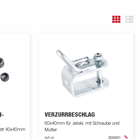
N-
VERZURRBESCHLAG
60x40mm für Jetski, mit Schraube und
plett 40x40mm
Mutter
Art nr
309681