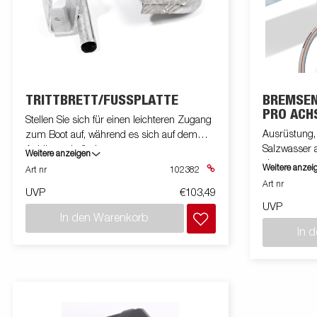
TRITTBRETT/FUSSPLATTE
BREMSEN
PRO ACH
Stellen Sie sich für einen leichteren Zugang
MONTIER
Ausrüstung,
zum Boot auf, während es sich auf dem
Salzwasser 
Anhänger befindet
Weitere anzeigen
einem norma
Weitere anzei
Art nr
102382
frischem Was
Art nr
UVP
€103,49
unt Bremst
UVP
In den Warenkorb
In 