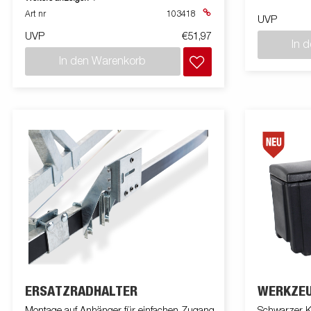
Art nr
103418
UVP
UVP
€51,97
In 
In den Warenkorb
ERSATZRADHALTER
WERKZEU