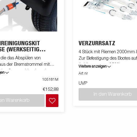
REINIGUNGSKIT
VERZURRSATZ
SE (WERKSEITIG
4 Stück mit Riemen 2000mm &
T)
 die das Abspülen von
Zur Befestigung des Bootes au
aus der Bremstrommel mit
Anhänger, max. 2500kg
Weitere anzeigen
len Gartenschlauch und
gen
Art nr
ser erleichtert. Für ein achse
105181M
UVP
rommel 200x50.
€152,88
In den Warenkorb
den Warenkorb