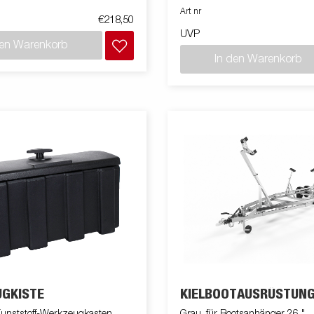
Art nr
€218,50
UVP
den Warenkorb
In den Warenkorb
GKISTE
KIELBOOTAUSRÜSTUN