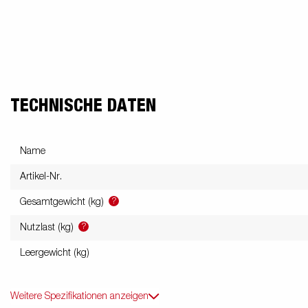
freund
Elektrik &
Kasten &
St
Beleuchtung
Laubgitteraufsatz
TECHNISCHE DATEN
Boden
Zubehör-Kit
Kipp
Name
Artikel-Nr.
?
Gesamtgewicht (kg)
?
Nutzlast (kg)
Leergewicht (kg)
Weitere Spezifikationen anzeigen