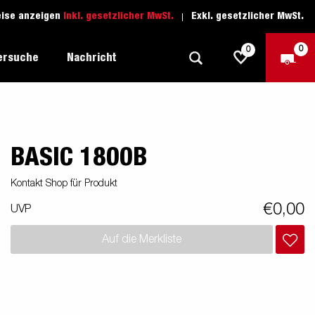
eise anzeigen
Inkl. gesetzlicher MwSt.
Exkl. gesetzlicher MwSt.
0
0
ersuche
Nachricht
BASIC 1800B
Freizeit-Anhänger
Fahrschule
sich
1205 Limited Edition
Boots-Anhänger
Ersatzteile
Kontakt Shop für Produkt
Anhänger für Autotransporte
€0,00
UVP
nsporter
ckel
Schwerlast-Anhänger
Auf die Merkliste
Wassersport-Anhänger
Anhänger für Unternehmer