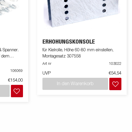
ERHÖHUNGSKONSOLE
 Spanner.
für Kielrolle, Höhe 60-80 mm einstellen,
f dem
Montagesatz 307558
Art nr
103022
106069
UVP
€54,54
€154,00
In den Warenkorb