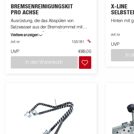
BREMSENREINIGUNGSKIT
X-LINE
PRO ACHSE
SELBSTE
HALTERU
Ausrüstung, die das Abspülen von
Hinten mit g
Salzwasser aus der Bremstrommel mit
einem normalen Gartenschlauch und
Art nr
Weitere anzeigen
frischem Wasser erleichtert. Für ein achse
Art nr
105181
UVP
unt Bremstrommel 200x50.
UVP
€89,05
In 
In den Warenkorb