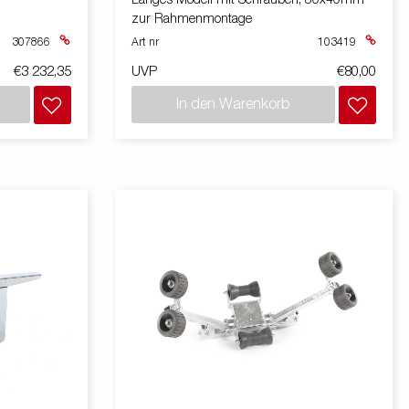
Langes Modell mit Schrauben, 80x40mm
zur Rahmenmontage
307866
Art nr
103419
€3 232,35
UVP
€80,00
In den Warenkorb