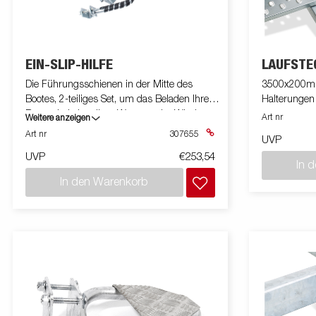
EIN-SLIP-HILFE
LAUFSTE
Die Führungsschienen in der Mitte des
3500x200mm,
Bootes, 2-teiliges Set, um das Beladen Ihres
Halterungen 
Bootes bei aktuellem Wasser oder Wind zu
Art nr
Weitere anzeigen
erleichtern, funktionieren nicht mit
Art nr
307655
UVP
selbsteinstellender Halterung, Superrollen
UVP
€253,54
oder gerader Querstange.
In 
In den Warenkorb